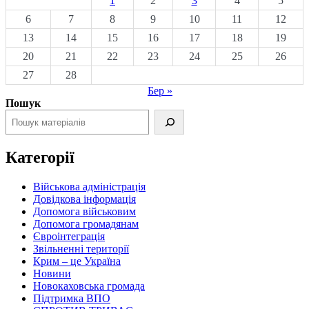
1
2
3
4
5
6
7
8
9
10
11
12
13
14
15
16
17
18
19
20
21
22
23
24
25
26
27
28
Бер »
Пошук
Категорії
Військова адміністрація
Довідкова інформація
Допомога військовим
Допомога громадянам
Євроінтеграція
Звільненні території
Крим – це Україна
Новини
Новокаховська громада
Підтримка ВПО