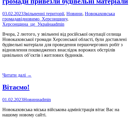
громади привезли будівельні матеріали
03.02.2023
Звільненні території
,
Новини
,
Новокаховська
громада
відновимо_Херсонщину
,
Херсонщина_це_Україна
admin
Вчора, 2 лютого, у звільнені від російської окупації селища
Новокаховської громади Херсонської області, були доставлені
будівельні матеріали для проведення першочергових робіт з
відновлення пошкоджених внаслідок ворожих обстрілів
цивільних об’єктів і житлових будинків.
В
Читати далі
→
звільнені
села
Вітаємо!
Новокаховської
громади
01.02.2023
Новини
admin
привезли
будівельні
Новокаховська міська військова адміністрація вітає Вас на
матеріали
нашому новому сайті.