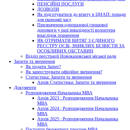
ПЕНСІЙНІ ПОСЛУГИ
ДОЗВОЛИ
Як підготуватися до візиту в ЦНАП: поради
для економії часу
Призначення одноразової грошової
допомоги у разі інвалідності волонтера
внаслідок поранення
ЯК ОТРИМАТИ ВИТЯГ З ЄДИНОГО
РЕЄСТРУ ОСІБ, ЗНИКЛИХ БЕЗВІСТИ ЗА
ОСОБЛИВИХ ОБСТАВИН
Відділ реєстрації Новокаховської міської ради
Запити та звернення
Як подати Запит?
Як зареєструвати офіційне звернення?
Статистика: Запити та звернення
Архів Статистика: Запити та звернення
Документи
Розпорядження Начальника МВА
Архів 2023 : Розпорядження Начальника
МВА
Архів 2024 : Розпорядження Начальника
МВА
Архів 2025 : Розпорядження Начальника
МВА
Паспорти бюджетних програм МВА