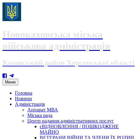
Новокаховська міська
військова адміністрація
Каховський район Херсонської області
Skip
Меню
to
content
Головна
Новини
Адміністрація
Аппарат МВА
Міська рада
Центр надання адміністративних послуг
єВІДНОВЛЕННЯ / ПОШКОДЖЕНЕ
МАЙНО
ВЕТЕРАНИ ВІЙНИ ТА ЧЛЕНИ ЇХ РОДИН