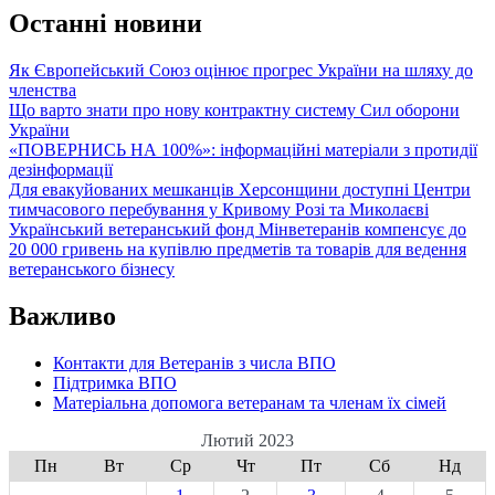
Останні новини
Як Європейський Союз оцінює прогрес України на шляху до
членства
Що варто знати про нову контрактну систему Сил оборони
України
«ПОВЕРНИСЬ НА 100%»: інформаційні матеріали з протидії
дезінформації
Для евакуйованих мешканців Херсонщини доступні Центри
тимчасового перебування у Кривому Розі та Миколаєві
Український ветеранський фонд Мінветеранів компенсує до
20 000 гривень на купівлю предметів та товарів для ведення
ветеранського бізнесу
Важливо
Контакти для Ветеранів з числа ВПО
Підтримка ВПО
Матеріальна допомога ветеранам та членам їх сімей
Лютий 2023
Пн
Вт
Ср
Чт
Пт
Сб
Нд