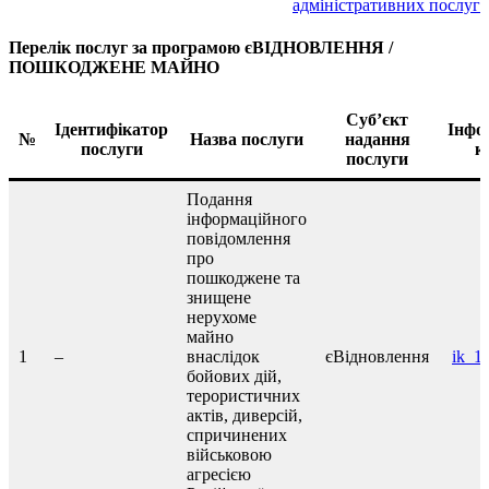
адміністративних послуг
Перелік послуг за програмою єВІДНОВЛЕННЯ /
ПОШКОДЖЕНЕ МАЙНО
Суб’єкт
Ідентифікатор
Інфо
№
Назва послуги
надання
послуги
к
послуги
Подання
інформаційного
повідомлення
про
пошкоджене та
знищене
нерухоме
майно
1
–
внаслідок
єВідновлення
ik_1
бойових дій,
терористичних
актів, диверсій,
спричинених
військовою
агресією