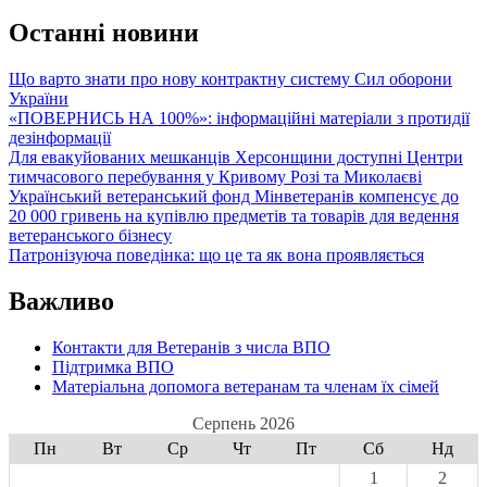
Останні новини
Що варто знати про нову контрактну систему Сил оборони
України
«ПОВЕРНИСЬ НА 100%»: інформаційні матеріали з протидії
дезінформації
Для евакуйованих мешканців Херсонщини доступні Центри
тимчасового перебування у Кривому Розі та Миколаєві
Український ветеранський фонд Мінветеранів компенсує до
20 000 гривень на купівлю предметів та товарів для ведення
ветеранського бізнесу
Патронізуюча поведінка: що це та як вона проявляється
Важливо
Контакти для Ветеранів з числа ВПО
Підтримка ВПО
Матеріальна допомога ветеранам та членам їх сімей
Серпень 2026
Пн
Вт
Ср
Чт
Пт
Сб
Нд
1
2