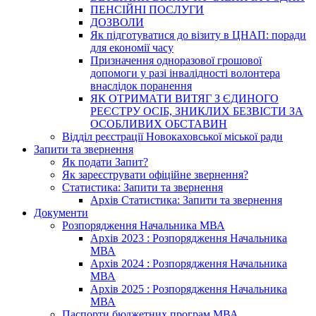
ПЕНСІЙНІ ПОСЛУГИ
ДОЗВОЛИ
Як підготуватися до візиту в ЦНАП: поради
для економії часу
Призначення одноразової грошової
допомоги у разі інвалідності волонтера
внаслідок поранення
ЯК ОТРИМАТИ ВИТЯГ З ЄДИНОГО
РЕЄСТРУ ОСІБ, ЗНИКЛИХ БЕЗВІСТИ ЗА
ОСОБЛИВИХ ОБСТАВИН
Відділ реєстрації Новокаховської міської ради
Запити та звернення
Як подати Запит?
Як зареєструвати офіційне звернення?
Статистика: Запити та звернення
Архів Статистика: Запити та звернення
Документи
Розпорядження Начальника МВА
Архів 2023 : Розпорядження Начальника
МВА
Архів 2024 : Розпорядження Начальника
МВА
Архів 2025 : Розпорядження Начальника
МВА
Паспорти бюджетних програм МВА