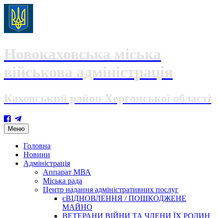
Новокаховська міська
військова адміністрація
Каховський район Херсонської області
Skip
Меню
to
content
Головна
Новини
Адміністрація
Аппарат МВА
Міська рада
Центр надання адміністративних послуг
єВІДНОВЛЕННЯ / ПОШКОДЖЕНЕ
МАЙНО
ВЕТЕРАНИ ВІЙНИ ТА ЧЛЕНИ ЇХ РОДИН