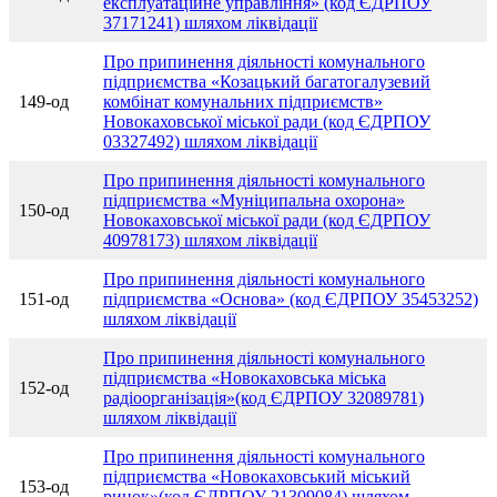
експлуатаційне управління» (код ЄДРПОУ
37171241) шляхом ліквідації
Про припинення діяльності комунального
підприємства «Козацький багатогалузевий
149-од
комбінат комунальних підприємств»
Новокаховської міської ради (код ЄДРПОУ
03327492) шляхом ліквідації
Про припинення діяльності комунального
підприємства «Муніципальна охорона»
150-од
Новокаховської міської ради (код ЄДРПОУ
40978173) шляхом ліквідації
Про припинення діяльності комунального
151-од
підприємства «Основа» (код ЄДРПОУ 35453252)
шляхом ліквідації
Про припинення діяльності комунального
підприємства «Новокаховська міська
152-од
радіоорганізація»(код ЄДРПОУ 32089781)
шляхом ліквідації
Про припинення діяльності комунального
підприємства «Новокаховський міський
153-од
ринок»(код ЄДРПОУ 21309084) шляхом