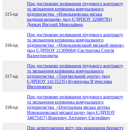
Про дострокове розірвання трудового контракту
та звільнення керівника комунального
115-од
підприємства «Новокаховська міська
радіоорганізація» (код ЄДРПОУ 32089781)
Деркач Вікторії Миколаївни
Про дострокове розірвання трудового контракту
та звільнення керівника комунального
116-од
підприємства «Новокаховський міський ринок»
(код ЄДРПОУ 21309084) Євстратова Сергія
Валентиновича
Про дострокове розірвання трудового контракту
та звільнення керівника комунального
117-од
підприємства «Торгівельний центр» (код
ЄДРПОУ 14135235) Кузнецова В’ячеслава
Вікторовича
Про дострокове розірвання трудового контракту
та звільнення керівника комунального
118-од
підприємства «Центральна міська аптека
Новокаховської міської ради» (код ЄДРПОУ
34675457) Вороніну Антоніну Євгеніївну
Про затвердження звіту про виконання бюджету