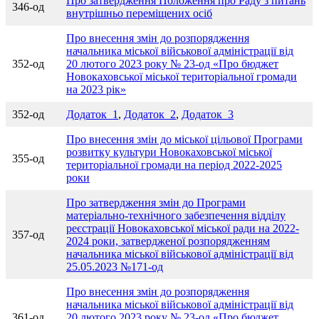
Про затвердження Положення про Раду з питань
346-од
внутрішньо переміщених осіб
Про внесення змін до розпорядження
начальника міської військової адміністрації від
352-од
20 лютого 2023 року № 23-од «Про бюджет
Новокаховської міської територіальної громади
на 2023 рік»
352-од
Додаток_1
,
Додаток_2
,
Додаток_3
Про внесення змін до міської цільової Програми
розвитку культури Новокаховської міської
355-од
територіальної громади на період 2022-2025
роки
Про затвердження змін до Програми
матеріально-технічного забезпечення відділу
реєстрації Новокаховської міської ради на 2022-
357-од
2024 роки, затвердженої розпорядженням
начальника міської військової адміністрації від
25.05.2023 №171-од
Про внесення змін до розпорядження
начальника міської військової адміністрації від
361-од
20 лютого 2023 року № 23-од «Про бюджет