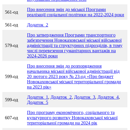
Про внесення змін до міської Програми
561-од
реалізації соціальної політики на 2022-2024 роки
561-од
Додаток_2
Про затвердження Програми транспортного
забезпечення Новокаховської міської військової
579-од
адміністрації та структурних підрозділів, в тому
числі перевезення гуманітарних вантажів на
2024-2026 роки
Про внесення змін до розпорядження
начальника міської військової адміністрації від
599-од
20 лютого 2023 року № 23-од «Про бюджет
Новокаховської міської територіальної громади
на 2023 рік»
Додаток_1
,
Додаток_2
,
Додаток_3
,
Додаток_4
,
599-од
Додаток_5
Про програму економічного, соціального та
607-од
культурного розвитку Новокаховської міської
територіальної громади на 2024 рік