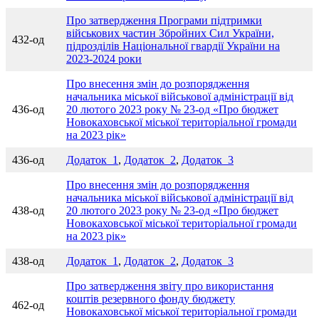
Про затвердження Програми підтримки
військових частин Збройних Сил України,
432-од
підрозділів Національної гвардії України на
2023-2024 роки
Про внесення змін до розпорядження
начальника міської військової адміністрації від
436-од
20 лютого 2023 року № 23-од «Про бюджет
Новокаховської міської територіальної громади
на 2023 рік»
436-од
Додаток_1
,
Додаток_2
,
Додаток_3
Про внесення змін до розпорядження
начальника міської військової адміністрації від
438-од
20 лютого 2023 року № 23-од «Про бюджет
Новокаховської міської територіальної громади
на 2023 рік»
438-од
Дод
а
ток_1
,
Додаток_2
,
Додаток_3
Про затвердження звіту про використання
коштів резервного фонду бюджету
462-од
Новокаховської міської територіальної громади