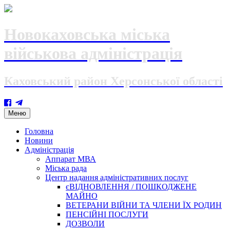
Новокаховська міська
військова адміністрація
Каховський район Херсонської області
Skip
Меню
to
content
Головна
Новини
Адміністрація
Аппарат МВА
Міська рада
Центр надання адміністративних послуг
єВІДНОВЛЕННЯ / ПОШКОДЖЕНЕ
МАЙНО
ВЕТЕРАНИ ВІЙНИ ТА ЧЛЕНИ ЇХ РОДИН
ПЕНСІЙНІ ПОСЛУГИ
ДОЗВОЛИ