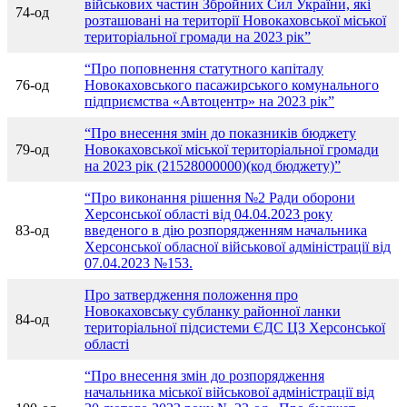
військових частин Збройних Сил України, які
74-од
розташовані на території Новокаховської міської
територіальної громади на 2023 рік”
“Про поповнення статутного капіталу
76-од
Новокаховського пасажирського комунального
підприємства «Автоцентр» на 2023 рік”
“Про внесення змін до показників бюджету
79-од
Новокаховської міської територіальної громади
на 2023 рік (21528000000)(код бюджету)”
“Про виконання рішення №2 Ради оборони
Херсонської області від 04.04.2023 року
83-од
введеного в дію розпорядженням начальника
Херсонської обласної військової адміністрації від
07.04.2023 №153.
Про затвердження положення про
Новокаховську субланку районної ланки
84-од
територіальної підсистеми ЄДС ЦЗ Херсонської
області
“Про внесення змін до розпорядження
начальника міської військової адміністрації від