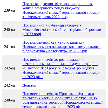
Про затвердження звіту про використання
коштів резервного фонду бюджету
239-од
Новокаховської міської територіальної громади
за січень-червень 2023 року
Про прийняття субвенції з бюджету
240-од
Миколаївської сільської територіальної громади
у 2023 році
Про поповнення статутного капіталу
241-од
Новокаховського пасажирського комунального
підприємства «Автоцентр» на 2023 рік
Про внесення змін до розпорядження
начальника міської військової адміністрації від
242-од
20 лютого 2023 року № 23-од «Про бюджет
Новокаховської міської територіальної громади
на 2023 рік»
242-од
Додаток
Про внесення змін до Програми підтримки
військових частин Збройних Сил України, які
248-од
розташовані на території Новокаховської міської
територіальної громади на 2023 рік