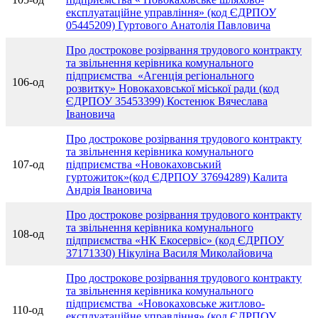
експлуатаційне управління» (код ЄДРПОУ
05445209) Гуртового Анатолія Павловича
Про дострокове розірвання трудового контракту
та звільнення керівника комунального
підприємства «Агенція регіонального
106-од
розвитку» Новокаховської міської ради (код
ЄДРПОУ 35453399) Костенюк Вячеслава
Івановича
Про дострокове розірвання трудового контракту
та звільнення керівника комунального
107-од
підприємства «Новокаховський
гуртожиток»(код ЄДРПОУ 37694289) Калита
Андрія Івановича
Про дострокове розірвання трудового контракту
та звільнення керівника комунального
108-од
підприємства «НК Екосервіс» (код ЄДРПОУ
37171330) Нікуліна Василя Миколайовича
Про дострокове розірвання трудового контракту
та звільнення керівника комунального
підприємства «Новокаховське житлово-
110-од
експлуатаційне управління» (код ЄДРПОУ