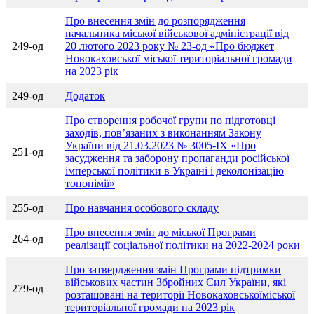
Про внесення змін до розпорядження
начальника міської військової адміністрації від
249-од
20 лютого 2023 року № 23-од «Про бюджет
Новокаховської міської територіальної громади
на 2023 рік
249-од
Додаток
Про створення робочої групи по підготовці
заходів, пов’язаних з виконанням Закону
України від 21.03.2023 № 3005-IX «Про
251-од
засудження та заборону пропаганди російської
імперської політики в Україні і деколонізацію
топонімії»
255-од
Про навчання особового складу
Про внесення змін до міської Програми
264-од
реалізації соціальної політики на 2022-2024 роки
Про затвердження змін Програми підтримки
військових частин Збройних Сил України, які
279-од
розташовані на території Новокаховськоїміської
територіальної громади на 2023 рік