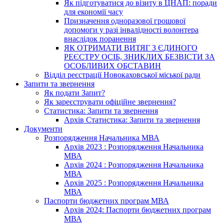
Як підготуватися до візиту в ЦНАП: поради
для економії часу
Призначення одноразової грошової
допомоги у разі інвалідності волонтера
внаслідок поранення
ЯК ОТРИМАТИ ВИТЯГ З ЄДИНОГО
РЕЄСТРУ ОСІБ, ЗНИКЛИХ БЕЗВІСТИ ЗА
ОСОБЛИВИХ ОБСТАВИН
Відділ реєстрації Новокаховської міської ради
Запити та звернення
Як подати Запит?
Як зареєструвати офіційне звернення?
Статистика: Запити та звернення
Архів Статистика: Запити та звернення
Документи
Розпорядження Начальника МВА
Архів 2023 : Розпорядження Начальника
МВА
Архів 2024 : Розпорядження Начальника
МВА
Архів 2025 : Розпорядження Начальника
МВА
Паспорти бюджетних програм МВА
Архів 2024: Паспорти бюджетних програм
МВА