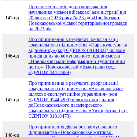
Про внесення змін до розпорядження
начальника міської військової адміністрації від
145-од
20 лютого 2023 року № 23-од «Про бюджет
Новокаховської міської територіальної громади
на 2023 рік
Про припинення в результаті реорганізації
комунального підприємства «Парк культури та
відпочинку» (код ЄДРПОУ 00184827) шляхом
146-од
приєднання до комунального підприємства
«Новокаховський інформаційно-туристичний
центр» Новокаховської міської ради (код
ЄДРПОУ 44414989)
Про припинення в результаті реорганізації
комунального підприємства «Новокаховське
шляхово-експлуатаційне управління» (код
147-од
ЄДРПОУ 05445209) шляхом приєднання
доНовокаховського пасажирського
комунального підприємства «Автоцентр» (код
ЄДРПОУ 31818473)
Про припинення діяльності комунального
підприємства «Новокаховське житлово-
148-од