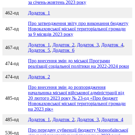
за січень-жовтень 2023 року
462-од
Додаток_1
Про затвердження звіту про виконання бюджету
467-од
Новокаховської міської територіальної громади
за 9 місяців 2023 року
Додаток_1
,
Додаток_2
,
Додаток_3
,
Додаток_4
,
467-од
Додаток_5
,
Додаток_6
Про внесення змін до міської Програми
474-од
реалізації соціальної політики на 2022-2024 роки
474-од
Додаток_2
Про внесення змін до розпорядження
начальника міської військової адміністрації від
485-од
20 лютого 2023 року № 23-од «Про бюджет
Новокаховської міської територіальної громади
на 2023 рік»
485-од
Додаток_1
,
Додаток_2
,
Додаток_3
,
Додаток_4
Про передачу субвенції бюджету Чорнобаївської
536-од