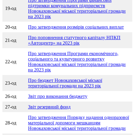
Про затвердження Програми фінансової
підтримки комунальних підприємств
19-од
Новокаховської міської територіальної громади
на 2023 рік
20-од
Про затвердження розмірів соціальних виплат
Про поповнення статутного капіталу НПКП
21-од
«Автоцентр» на 2023 рік
Про затвердження Програми економічного,
соціального та культурного розвитку
22-од
Новокаховської міської територіальної громади
на 2023 рік
Про бюджет Новокаховської міської
23-од
територіальної громади на 2023 рік
26-од
Звіт про виконання бюджету
27-од
Звіт резервний фонд
Про затвердження Порядку надання одноразової
28-од
матеріальної допомоги мешканцям
Новокаховської міської територіальної громади