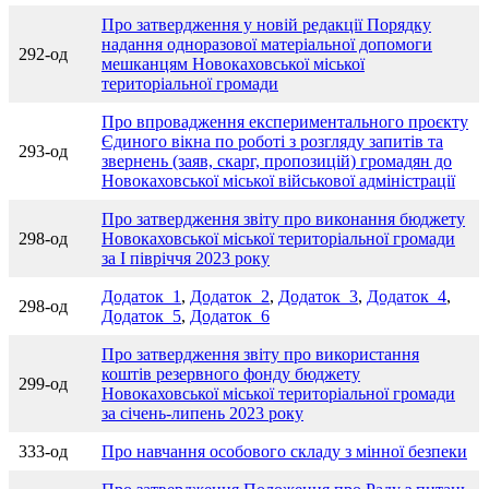
Про затвердження у новій редакції Порядку
надання одноразової матеріальної допомоги
292-од
мешканцям Новокаховської міської
територіальної громади
Про впровадження експериментального проєкту
Єдиного вікна по роботі з розгляду запитів та
293-од
звернень (заяв, скарг, пропозицій) громадян до
Новокаховської міської військової адміністрації
Про затвердження звіту про виконання бюджету
298-од
Новокаховської міської територіальної громади
за І півріччя 2023 року
Додаток_1
,
Додаток_2
,
Додаток_3
,
Додаток_4
,
298-од
Додаток_5
,
Додаток_6
Про затвердження звіту про використання
коштів резервного фонду бюджету
299-од
Новокаховської міської територіальної громади
за січень-липень 2023 року
333-од
Про навчання особового складу з мінної безпеки