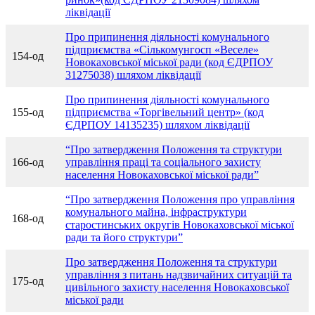
ліквідації
Про припинення діяльності комунального
підприємства «Сількомунгосп «Веселе»
154-од
Новокаховської міської ради (код ЄДРПОУ
31275038) шляхом ліквідації
Про припинення діяльності комунального
155-од
підприємства «Торгівельний центр» (код
ЄДРПОУ 14135235) шляхом ліквідації
“Про затвердження Положення та структури
166-од
управління праці та соціального захисту
населення Новокаховської міської ради”
“Про затвердження Положення про управління
комунального майна, інфраструктури
168-од
старостинських округів Новокаховської міської
ради та його структури”
Про затвердження Положення та структури
управління з питань надзвичайних ситуацій та
175-од
цивільного захисту населення Новокаховської
міської ради