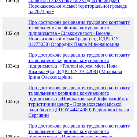
100-од
20 лютого 2023 року № 23-од «Про бюджет
Новокаховської міської територіальної громади
на 2023 рік»
Про дострокове розірвання трудового контракту
та звільнення керівника комунального
102-од
підприємства «Сількомунгосп «Веселе»
Новокаховської міської ради (код ЄДРПОУ
31275038) Огороднік Павла Миколайовича
Про дострокове розірвання трудового контракту
та звільнення керівника комунального
103-од
підприємства «Теплові мережі міста Нова
Каховка»(код ЄДРПОУ 39142081) Молокова
Ірина Олександрівна
Про дострокове розірвання трудового контракту
та звільнення керівника комунального
підприємства «Новокаховський інформаційно-
104-од
туристичний центр» Новокаховської міської
ради (код ЄДРПОУ 44414989) Радіонової Ольги
Сергіївни
Про дострокове розірвання трудового контракту
та звільнення керівника комунального
105-од
підприємства « Новокаховське шляхово-