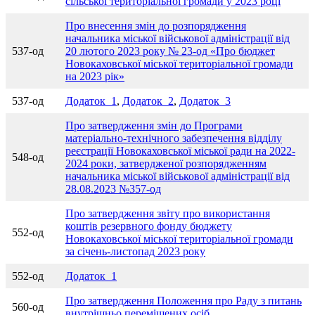
сільської територіальної громади у 2023 році
Про внесення змін до розпорядження
начальника міської військової адміністрації від
537-од
20 лютого 2023 року № 23-од «Про бюджет
Новокаховської міської територіальної громади
на 2023 рік»
537-од
Додаток_1
,
Додаток_2
,
Додаток_3
Про затвердження змін до Програми
матеріально-технічного забезпечення відділу
реєстрації Новокаховської міської ради на 2022-
548-од
2024 роки, затвердженої розпорядженням
начальника міської військової адміністрації від
28.08.2023 №357-од
Про затвердження звіту про використання
коштів резервного фонду бюджету
552-од
Новокаховської міської територіальної громади
за січень-листопад 2023 року
552-од
Додаток_1
Про затвердження Положення про Раду з питань
560-од
внутрішньо переміщених осіб