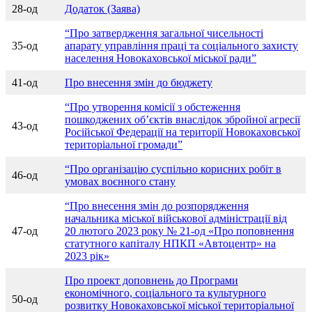
28-од
Додаток (Заява)
“Про затвердження загальної чисельності
35-од
апарату управління праці та соціального захисту
населення Новокаховської міської ради”
41-од
Про внесення змін до бюджету
“Про утворення комісії з обстеження
пошкоджених об’єктів внаслідок збройної агресії
43-од
Російської Федерації на території Новокаховської
територіальної громади”
“Про організацію суспільно корисних робіт в
46-од
умовах воєнного стану
“Про внесення змін до розпорядження
начальника міської військової адміністрації від
47-од
20 лютого 2023 року № 21-од «Про поповнення
статутного капіталу НПКП «Автоцентр» на
2023 рік»
Про проект доповнень до Програми
економічного, соціального та культурного
50-од
розвитку Новокаховської міської територіальної