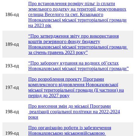
Про встановлення розміру пільг із сплати
земельного податку на території деокупованих
186-од
селища Веселого та смт. Козацького
Новокаховської міської територіальної громади
на 2023 рік
“Про затвердження звіту про використання
коштів резервного фонду бюджету
189-од
Новокаховської міської територіальної громади
за січень-травень 2023 року”
“Про заборону купання на водних об’єктах
193-од
Новокаховської міської територіальної громади”
Про розроблення проекту Програми
комплексного відновлення Новокаховської
197-од
міської територіальної громади (її частини) на
період до 2027 року
Про внесення змін до міської Програми
198-од
реалізації соціальної політики на 2022-2024
роки
Про організацію роботи із забезпечення
199-од
Новокаховською міськоювійськовою