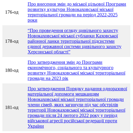
Про внесення змін до міської цільової Програми
розвитку культури Новокаховської міської
176-од
територіальної громади на період 2022-2025
роки
“Про проведення огляду цивільного захисту
Новокаховської міської субланки Каховської
178-од
районної ланки територіальної підсистеми
єдиної державної системи цивільного захисту
Херсонської області”
Про затвердження змін до Програми
економічного, соціального та культурного
180-од
розвитку Новокаховської міської територіальної
громади на 2023 рік
Про затвердження Порядку надання одноразової
матеріальної допомоги мешканцям
Новокаховської міської територіальної громади
члени сімей, яких загинули під час обстрілів
181-од
території Новокаховської міської територіальної
громади після 24 лютого 2022 року у період
військової агресії російської редерації проти
України