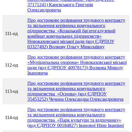
37171241) Канєвського Григорія
Олександровича
Про дострокове розірвання трудового контракту
та звільнення керівника комунального
підприємства «Козацький багатогалузевий
111-од
комбінат комунальних підприємств»
Новокаховської міської ради (код ЄДРПОУ
03327492) Волкову Ольгу Миколаївну
Про дострокове розірвання трудового контракту
«Муніципальна охорона» Новокаховської міської
112-од
ради (код ЄДРПОУ 40978173) Волкова Миколу
Івановича
Про дострокове розірвання трудового контракту
та звільнення керівника комунального
113-од
підприємства «Основа» (код ЄДРПОУ
35453252) Чечина Олександра Олександровича
Про дострокове розірвання трудового контракту
та звільнення керівника комунального
114-од
підприємства «Парк культури та відпочинку»
(код ЄДРПОУ 00184827) Іванової Ніни Іванівні