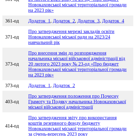
Новокаховської міської територіальної громади
на 2023 рік»
361-од
Додаток_1
,
Додаток_2
,
Додаток_3
,
Додаток_4
Про затвердження мережі закладів освіти
371-од
Новокаховської міської ради на 2023/24
навчальний рік
Про внесення змін до розпорядження
начальника міської військової адміністрації від
373-од
20 лютого 2023 року № 23-од «Про бюджет
Новокаховської міської територіальної громади
на 2023 рік»
373-од
Додаток_1
,
Додаток_2
Про затвердження положення про Почесну
403-од
Грамоту та Подяку начальника Новокаховської
міської військової адміністрації
Про затвердження звіту про використання
коштів резервного фонду бюджету
414-од
Новокаховської міської територіальної громади
за січень-вересень 2023 року