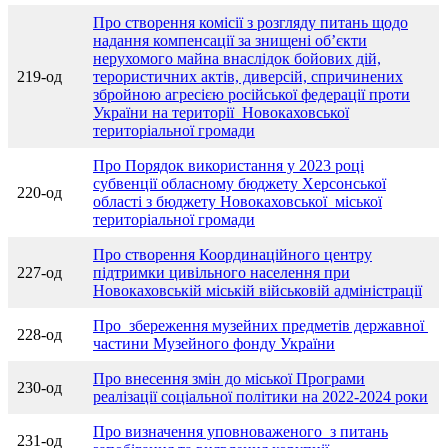
Про створення комісії з розгляду питань щодо
надання компенсації за знищені об’єкти
нерухомого майна внаслідок бойових дій,
219-од
терористичних актів, диверсій, спричинених
збройною агресією російської федерації проти
України на території Новокаховської
територіальної громади
Про Порядок використання у 2023 році
субвенції обласному бюджету Херсонської
220-од
області з бюджету Новокаховської міської
територіальної громади
Про створення Координаційного центру
227-од
підтримки цивільного населення при
Новокаховській міській військовій адміністрації
Про збереження музейних предметів державної
228-од
частини Музейного фонду України
Про внесення змін до міської Програми
230-од
реалізації соціальної політики на 2022-2024 роки
Про визначення уповноваженого з питань
231-од