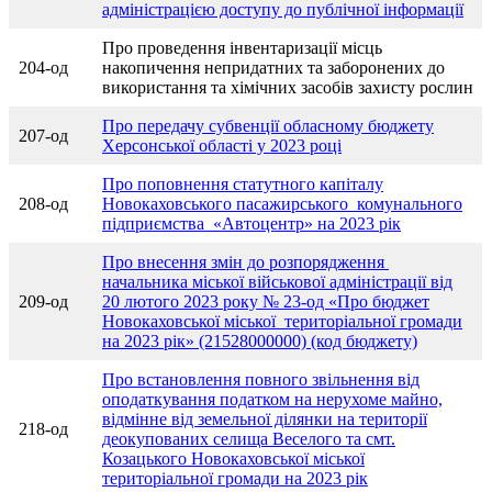
адміністрацією доступу до публічної інформації
Про проведення інвентаризації місць
204-од
накопичення непридатних та заборонених до
використання та хімічних засобів захисту рослин
Про передачу субвенції обласному бюджету
207-од
Херсонської області у 2023 році
Про поповнення статутного капіталу
208-од
Новокаховського пасажирського комунального
підприємства «Автоцентр» на 2023 рік
Про внесення змін до розпорядження
начальника міської військової адміністрації від
209-од
20 лютого 2023 року № 23-од «Про бюджет
Новокаховської міської територіальної громади
на 2023 рік» (21528000000) (код бюджету)
Про встановлення повного звільнення від
оподаткування податком на нерухоме майно,
відмінне від земельної ділянки на території
218-од
деокупованих селища Веселого та смт.
Козацького Новокаховської міської
територіальної громади на 2023 рік