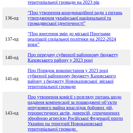
територіальної громади на 2023 рік
“Про утворення координаційної ради з питань
136-од
утвердження української національної та
громадянської ідентичності”
“Про внесення змін до міської Програми
137-од
реалізації соціальної політики на 2022-2024
роки”
Про передачу субвенції районному бюджету
140-од
Каховського району у 2023 році
Про Порядок використання у 2023 році
субвенції районному бюджету Каховського
141-од
району з бюджету Новокаховської міської
територіальної громади
Про утворення комісії з розгляду питань щодо
надання компенсації за пошкоджені об’єкти
нерухомого майна внаслідок бойових дій,
143-од
терористичних актів, диверсій, спричинених
збройною агресією Російської Федерації проти
України на території Новокаховської
територіальної громади