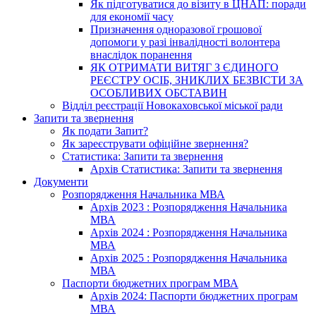
Як підготуватися до візиту в ЦНАП: поради
для економії часу
Призначення одноразової грошової
допомоги у разі інвалідності волонтера
внаслідок поранення
ЯК ОТРИМАТИ ВИТЯГ З ЄДИНОГО
РЕЄСТРУ ОСІБ, ЗНИКЛИХ БЕЗВІСТИ ЗА
ОСОБЛИВИХ ОБСТАВИН
Відділ реєстрації Новокаховської міської ради
Запити та звернення
Як подати Запит?
Як зареєструвати офіційне звернення?
Статистика: Запити та звернення
Архів Статистика: Запити та звернення
Документи
Розпорядження Начальника МВА
Архів 2023 : Розпорядження Начальника
МВА
Архів 2024 : Розпорядження Начальника
МВА
Архів 2025 : Розпорядження Начальника
МВА
Паспорти бюджетних програм МВА
Архів 2024: Паспорти бюджетних програм
МВА