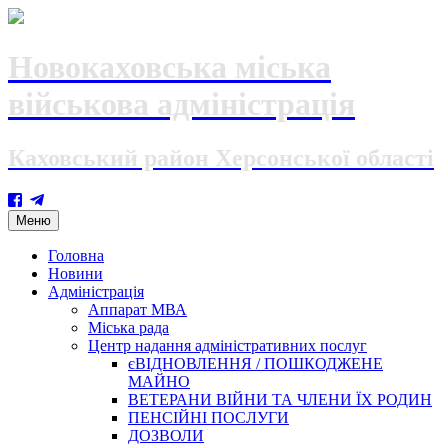
Новокаховська міська
військова адміністрація
Каховський район Херсонської області
Skip
Меню
to
content
Головна
Новини
Адміністрація
Аппарат МВА
Міська рада
Центр надання адміністративних послуг
єВІДНОВЛЕННЯ / ПОШКОДЖЕНЕ
МАЙНО
ВЕТЕРАНИ ВІЙНИ ТА ЧЛЕНИ ЇХ РОДИН
ПЕНСІЙНІ ПОСЛУГИ
ДОЗВОЛИ