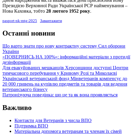
Днем народження міста вважається день присвоєння йому
Президією Верховної Ради Української РСР найменування –
Нова Каховка, тобто
28 лютого 1952 року
.
pasport-nk-mtg-2025
Завантажити
Останні новини
Що варто знати про нову контрактну систему Сил оборони
України
«ПОВЕРНИСЬ НА 100%»: інформаційні матеріали з протидії
дезінформації
Для евакуйованих мешканців Херсонщини доступні Центри
тимчасового перебування у Кривому Розі та Миколаєві
Український ветеранський фонд Мінветеранів компенсує до
20 000 гривень на купівлю предметів та товарів для ведення
ветеранського бізнесу
Патронізуюча поведінка: що це та як вона проявляється
Важливо
Контакти для Ветеранів з числа ВПО
Підтримка ВПО
Матеріальна допомога ветеранам та членам їх сімей