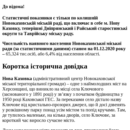
До відома!
Статистичні показники є тільки по колишній
Новокаховській міській раді, що включає в себе м. Нову
Каховку, теперішні Дніпрянський і Райський старостинські
округи та Таврійську міську раду.
Чисельність наявного населення Новокаховської міської
ради (за статистичними даними) станом на
01.12.2020
р
оку
–
65,324 тис.осіб, або 6,4% від населення області.
Коротка історична довідка
Нова Каховка
(адміністративний центр Новокаховської
міської територіальної громади) – одне з наймолодших міст на
Херсонщині, що виникло на місці села Ключового
(заснованого у 1891 році) у зв’язку з початком будівництва у
1950 році Каховської ГЕС. За переказами село дістало назву
Ключове від кристально-прозорих джерел, що й досі дзвенять
у розкішному парку понад усім містом та попід кручами. Там,
де тулилось маленьке, на кілька дворів, село Ключове, за
короткий час виросло сучасне місто.