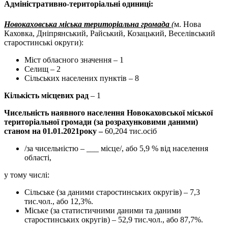
Адміністративно-територіальні одиниці:
Новокаховська міська територіальна громада
(
м. Нова
Каховка, Дніпрянський, Райський, Козацький, Веселівський
старостинські округи):
Міст обласного значення – 1
Селищ – 2
Сільських населених пунктів – 8
Кількість місцевих рад
– 1
Чисельність наявного населення Новокаховської міської
територіальної громади (за розрахунковими даними)
станом на
01.01.2021р
оку
–
60,204 тис.осіб
/за чисельністю – ___ місце/, або 5,9 % від населення
області,
у тому числі:
Сільське (за даними старостинських округів) – 7,3
тис.чол., або 12,3%.
Міське (за статистичними даними та даними
старостинських округів) – 52,9 тис.чол., або 87,7%.