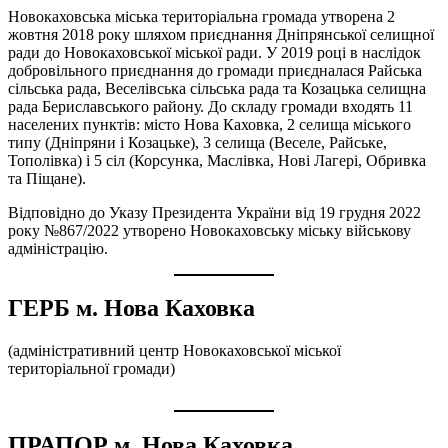
Новокаховська міська територіальна громада утворена 2
жовтня 2018 року шляхом приєднання Дніпрянської селищної
ради до Новокаховської міської ради. У 2019 році в наслідок
добровільного приєднання до громади приєдналася Райська
сільська рада, Веселівська сільська рада та Козацька селищна
рада Бериславського району. До складу громади входять 11
населених пунктів: місто Нова Каховка, 2 селища міського
типу (Дніпряни і Козацьке), 3 селища (Веселе, Райське,
Тополівка) і 5 сіл (Корсунка, Маслівка, Нові Лагері, Обривка
та Піщане).
Відповідно до Указу Президента України від 19 грудня 2022
року №867/2022 утворено Новокаховську міську військову
адміністрацію.
ГЕРБ м. Нова Каховка
(адміністративний центр Новокаховської міської
територіальної громади)
ПРАПОР м. Нова Каховка