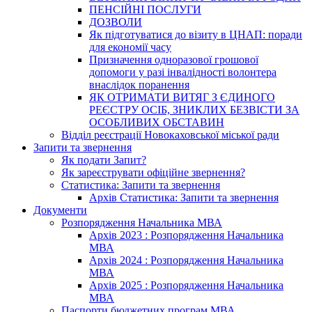
ПЕНСІЙНІ ПОСЛУГИ
ДОЗВОЛИ
Як підготуватися до візиту в ЦНАП: поради
для економії часу
Призначення одноразової грошової
допомоги у разі інвалідності волонтера
внаслідок поранення
ЯК ОТРИМАТИ ВИТЯГ З ЄДИНОГО
РЕЄСТРУ ОСІБ, ЗНИКЛИХ БЕЗВІСТИ ЗА
ОСОБЛИВИХ ОБСТАВИН
Відділ реєстрації Новокаховської міської ради
Запити та звернення
Як подати Запит?
Як зареєструвати офіційне звернення?
Статистика: Запити та звернення
Архів Статистика: Запити та звернення
Документи
Розпорядження Начальника МВА
Архів 2023 : Розпорядження Начальника
МВА
Архів 2024 : Розпорядження Начальника
МВА
Архів 2025 : Розпорядження Начальника
МВА
Паспорти бюджетних програм МВА