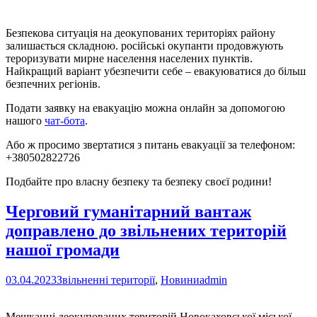
Безпекова ситуація на деокупованих територіях району
залишається складною. російські окупанти продовжують
тероризувати мирне населення населених пунктів.
Найкращий варіант убезпечити себе – евакуюватися до більш
безпечних регіонів.
Подати заявку на евакуацію можна онлайн за допомогою
нашого
чат-бота
.
Або ж просимо звертатися з питань евакуації за телефоном:
+380502822726
Подбайте про власну безпеку та безпеку своєї родини!
Черговий гуманітарний вантаж
доправлено до звільнених територій
нашої громади
03.04.2023
Звільненні території
,
Новини
admin
Мешканці деокупованих територій Новокаховської міської