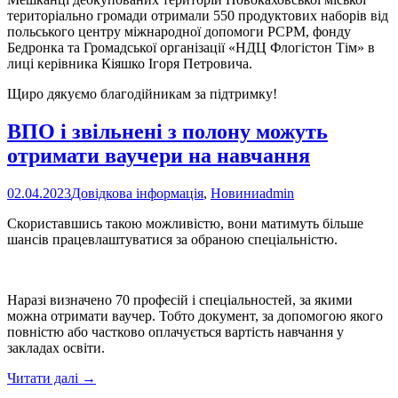
територіально громади отримали 550 продуктових наборів від
польського центру міжнародної допомоги РСРМ, фонду
Бедронка та Громадської організації «НДЦ Флогістон Тім» в
лиці керівника Кіяшко Ігоря Петровича.
Щиро дякуємо благодійникам за підтримку!
ВПО і звільнені з полону можуть
отримати ваучери на навчання
02.04.2023
Довідкова інформація
,
Новини
admin
Скориставшись такою можливістю, вони матимуть більше
шансів працевлаштуватися за обраною спеціальністю.
Наразі визначено 70 професій і спеціальностей, за якими
можна отримати ваучер. Тобто документ, за допомогою якого
повністю або частково оплачується вартість навчання у
закладах освіти.
ВПО
Читати далі
→
і