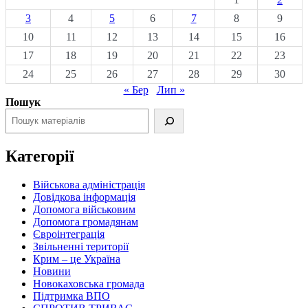
3
4
5
6
7
8
9
10
11
12
13
14
15
16
17
18
19
20
21
22
23
24
25
26
27
28
29
30
« Бер
Лип »
Пошук
Категорії
Військова адміністрація
Довідкова інформація
Допомога військовим
Допомога громадянам
Євроінтеграція
Звільненні території
Крим – це Україна
Новини
Новокаховська громада
Підтримка ВПО