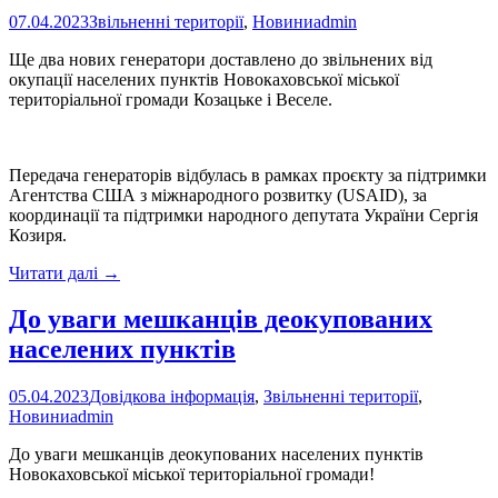
07.04.2023
Звільненні території
,
Новини
admin
Ще два нових генератори доставлено до звільнених від
окупації населених пунктів Новокаховської міської
територіальної громади Козацьке і Веселе.
Передача генераторів відбулась в рамках проєкту за підтримки
Агентства США з міжнародного розвитку (USAID), за
координації та підтримки народного депутата України Сергія
Козиря.
Генератори
Читати далі
→
для
Козацького
До уваги мешканців деокупованих
та
населених пунктів
Веселого
05.04.2023
Довідкова інформація
,
Звільненні території
,
Новини
admin
До уваги мешканців деокупованих населених пунктів
Новокаховської міської територіальної громади!