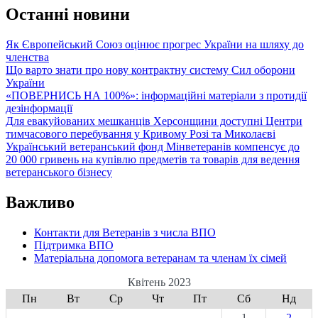
звільнені
Останні новини
з
полону
Як Європейський Союз оцінює прогрес України на шляху до
можуть
членства
отримати
Що варто знати про нову контрактну систему Сил оборони
ваучери
України
на
«ПОВЕРНИСЬ НА 100%»: інформаційні матеріали з протидії
навчання
дезінформації
Для евакуйованих мешканців Херсонщини доступні Центри
тимчасового перебування у Кривому Розі та Миколаєві
Український ветеранський фонд Мінветеранів компенсує до
20 000 гривень на купівлю предметів та товарів для ведення
ветеранського бізнесу
Важливо
Контакти для Ветеранів з числа ВПО
Підтримка ВПО
Матеріальна допомога ветеранам та членам їх сімей
Квітень 2023
Пн
Вт
Ср
Чт
Пт
Сб
Нд
1
2