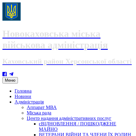
Новокаховська міська
військова адміністрація
Каховський район Херсонської області
Skip
Меню
to
content
Головна
Новини
Адміністрація
Аппарат МВА
Міська рада
Центр надання адміністративних послуг
єВІДНОВЛЕННЯ / ПОШКОДЖЕНЕ
МАЙНО
ВЕТЕРАНИ ВІЙНИ ТА ЧЛЕНИ ЇХ РОДИН