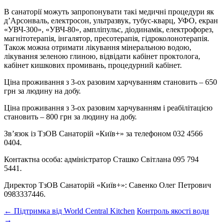
В санаторії можуть запропонувати такі медичні процедури як
д’Арсонваль, електросон, ультразвук, тубус-кварц, УФО, екран
«УВЧ-300», «УВЧ-80», ампліпульс, діодинамік, електрофорез,
магнітотерапія, інгалятор, пресотерапія, гідроколонотерапія.
Також можна отримати лікування мінеральною водою,
лікування зеленою глиною, відвідати кабінет проктолога,
кабінет кишкових промивань, процедурний кабінет.
Ціна проживання з 3-ох разовим харчуванням становить – 650
грн за людину на добу.
Ціна проживання з 3-ох разовим харчуванням і реабілітацією
становить – 800 грн за людину на добу.
Зв’язок із ТзОВ Санаторій «Київ+» за телефоном 032 4566
0404.
Контактна особа: адміністратор Сташко Світлана 095 794
5441.
Директор ТзОВ Санаторій «Київ+»: Савенко Олег Петрович
0983337446.
Post
←
Підтримка від World Central Kitchen
Контроль якості води
→