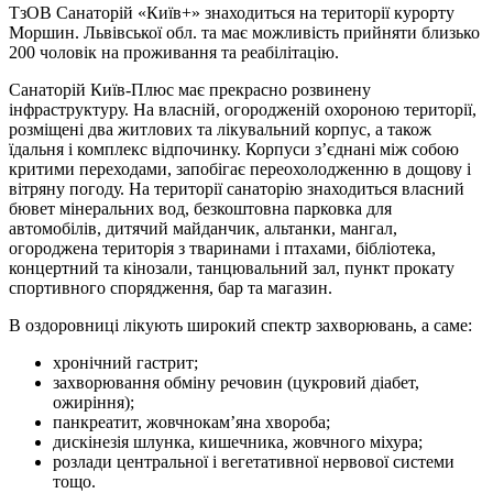
ТзОВ Санаторій «Київ+» знаходиться на території курорту
Моршин. Львівської обл. та має можливість прийняти близько
200 чоловік на проживання та реабілітацію.
Санаторій Київ-Плюс має прекрасно розвинену
інфраструктуру. На власній, огородженій охороною території,
розміщені два житлових та лікувальний корпус, а також
їдальня і комплекс відпочинку. Корпуси з’єднані між собою
критими переходами, запобігає переохолодженню в дощову і
вітряну погоду. На території санаторію знаходиться власний
бювет мінеральних вод, безкоштовна парковка для
автомобілів, дитячий майданчик, альтанки, мангал,
огороджена територія з тваринами і птахами, бібліотека,
концертний та кінозали, танцювальний зал, пункт прокату
спортивного спорядження, бар та магазин.
В оздоровниці лікують широкий спектр захворювань, а саме:
хронічний гастрит;
захворювання обміну речовин (цукровий діабет,
ожиріння);
панкреатит, жовчнокам’яна хвороба;
дискінезія шлунка, кишечника, жовчного міхура;
розлади центральної і вегетативної нервової системи
тощо.