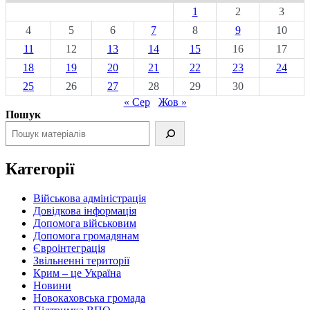
1
2
3
4
5
6
7
8
9
10
11
12
13
14
15
16
17
18
19
20
21
22
23
24
25
26
27
28
29
30
« Сер
Жов »
Пошук
Категорії
Військова адміністрація
Довідкова інформація
Допомога військовим
Допомога громадянам
Євроінтеграція
Звільненні території
Крим – це Україна
Новини
Новокаховська громада