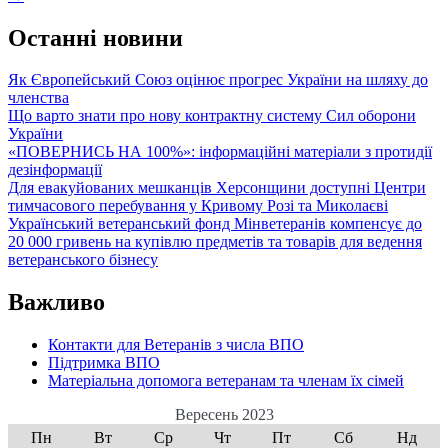
navigation
Останні новини
Як Європейський Союз оцінює прогрес України на шляху до
членства
Що варто знати про нову контрактну систему Сил оборони
України
«ПОВЕРНИСЬ НА 100%»: інформаційні матеріали з протидії
дезінформації
Для евакуйованих мешканців Херсонщини доступні Центри
тимчасового перебування у Кривому Розі та Миколаєві
Український ветеранський фонд Мінветеранів компенсує до
20 000 гривень на купівлю предметів та товарів для ведення
ветеранського бізнесу
Важливо
Контакти для Ветеранів з числа ВПО
Підтримка ВПО
Матеріальна допомога ветеранам та членам їх сімей
Вересень 2023
Пн
Вт
Ср
Чт
Пт
Сб
Нд