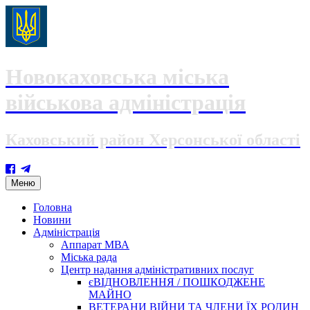
Новокаховська міська
військова адміністрація
Каховський район Херсонської області
Skip
Меню
to
content
Головна
Новини
Адміністрація
Аппарат МВА
Міська рада
Центр надання адміністративних послуг
єВІДНОВЛЕННЯ / ПОШКОДЖЕНЕ
МАЙНО
ВЕТЕРАНИ ВІЙНИ ТА ЧЛЕНИ ЇХ РОДИН