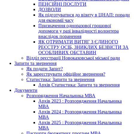
ПЕНСІЙНІ ПОСЛУГИ
ДОЗВОЛИ
Як підготуватися до візиту в ЦНАП: поради
для економії часу
Призначення одноразової грошової
допомоги у разі інвалідності волонтера
внаслідок поранення
ЯК ОТРИМАТИ ВИТЯГ З ЄДИНОГО
РЕЄСТРУ ОСІБ, ЗНИКЛИХ БЕЗВІСТИ ЗА
ОСОБЛИВИХ ОБСТАВИН
Відділ реєстрації Новокаховської міської ради
Запити та звернення
Як подати Запит?
Як зареєструвати офіційне звернення?
Статистика: Запити та звернення
Архів Статистика: Запити та звернення
Документи
Розпорядження Начальника МВА
Архів 2023 : Розпорядження Начальника
МВА
Архів 2024 : Розпорядження Начальника
МВА
Архів 2025 : Розпорядження Начальника
МВА
Паспорти бюджетних програм МВА