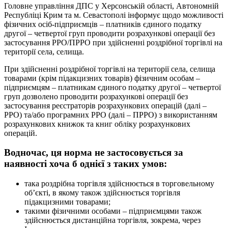
Головне управління ДПС у Херсонській області, Автономній
Республіці Крим та м. Севастополі інформує щодо можливості
фізичних осіб-підприємців – платників єдиного податку
другої – четвертої груп проводити розрахункові операції без
застосування РРО/ПРРО при здійсненні роздрібної торгівлі на
території села, селища.
При здійсненні роздрібної торгівлі на території села, селища
товарами (крім підакцизних товарів) фізичним особам –
підприємцям – платникам єдиного податку другої – четвертої
груп дозволено проводити розрахункові операції без
застосування реєстраторів розрахункових операцій (далі –
РРО) та/або програмних РРО (далі – ПРРО) з використанням
розрахункових книжок та книг обліку розрахункових
операцій.
Водночас, ця норма не застосовується за
наявності хоча б однієї з таких умов:
така роздрібна торгівля здійснюється в торговельному
об’єкті, в якому також здійснюється торгівля
підакцизними товарами;
такими фізичними особами – підприємцями також
здійснюється дистанційна торгівля, зокрема, через