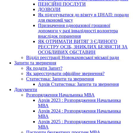
ПЕНСІЙНІ ПОСЛУГИ
ДОЗВОЛИ
Як підготуватися до візиту в ЦНАП: поради
для економії часу
Призначення одноразової грошової
допомоги у разі інвалідності волонтера
внаслідок поранення
ЯК ОТРИМАТИ ВИТЯГ З ЄДИНОГО
РЕЄСТРУ ОСІБ, ЗНИКЛИХ БЕЗВІСТИ ЗА
ОСОБЛИВИХ ОБСТАВИН
Відділ реєстрації Новокаховської міської ради
Запити та звернення
Як подати Запит?
Як зареєструвати офіційне звернення?
Статистика: Запити та звернення
Архів Статистика: Запити та звернення
Документи
Розпорядження Начальника МВА
Архів 2023 : Розпорядження Начальника
МВА
Архів 2024 : Розпорядження Начальника
МВА
Архів 2025 : Розпорядження Начальника
МВА
Паспорти бюджетних програм МВА