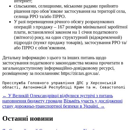
Інтернет;
сільськими, селищними, міськими радами прийнято
рішення про обов’язкове застосування на території села,
селища РРО та/або ПРРО.
У разі перевищення річного обсягу розрахункових
операцій з продажу – 167 розмірів мінімальної заробітної
плати, встановленої законом на 1 січня податкового
(звітного) року, на один структурний (відокремлений)
підрозділ (пункт продажу товарів), застосування РРО та/
або ПРРО є обов’язковим.
Детальну інформацію з цього та інших питань щодо
застосування податкового законодавства можна прочитати в
загальнодоступному інформаційно-довідковому ресурсі,
розміщеному за посиланням: https://zir.tax.gov.ua/.
Пресслужба Головного управління ДПС у Херсонській 
області, Автономній Республіці Крим та м. Севастополі
Post
←
У Великій Олександрівці відбулися зустрічі з питань
наповнення бюджету громади
Візьміть участь у дослідженні
navigation
стану дорожньо-транспортної безпеки в Україні.
→
Останні новини