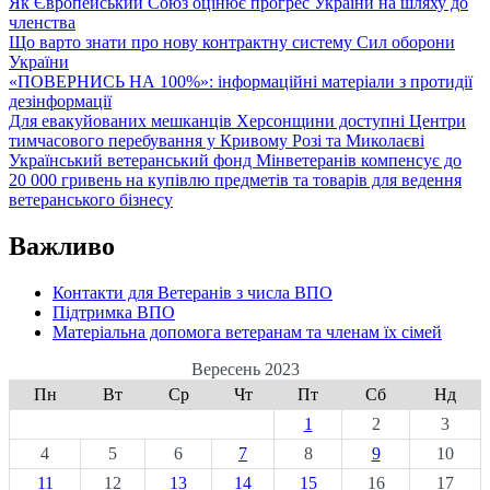
Як Європейський Союз оцінює прогрес України на шляху до
членства
Що варто знати про нову контрактну систему Сил оборони
України
«ПОВЕРНИСЬ НА 100%»: інформаційні матеріали з протидії
дезінформації
Для евакуйованих мешканців Херсонщини доступні Центри
тимчасового перебування у Кривому Розі та Миколаєві
Український ветеранський фонд Мінветеранів компенсує до
20 000 гривень на купівлю предметів та товарів для ведення
ветеранського бізнесу
Важливо
Контакти для Ветеранів з числа ВПО
Підтримка ВПО
Матеріальна допомога ветеранам та членам їх сімей
Вересень 2023
Пн
Вт
Ср
Чт
Пт
Сб
Нд
1
2
3
4
5
6
7
8
9
10
11
12
13
14
15
16
17