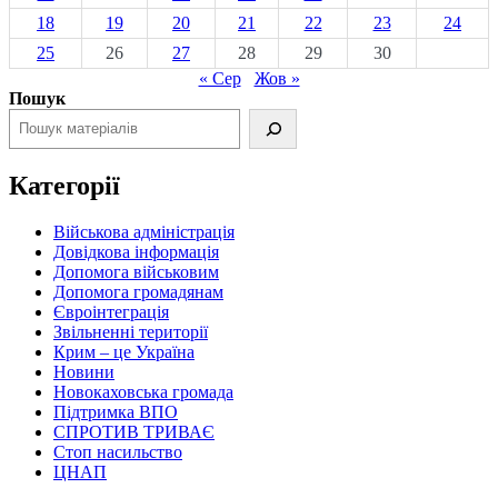
18
19
20
21
22
23
24
25
26
27
28
29
30
« Сер
Жов »
Пошук
Категорії
Військова адміністрація
Довідкова інформація
Допомога військовим
Допомога громадянам
Євроінтеграція
Звільненні території
Крим – це Україна
Новини
Новокаховська громада
Підтримка ВПО
СПРОТИВ ТРИВАЄ
Стоп насильство
ЦНАП