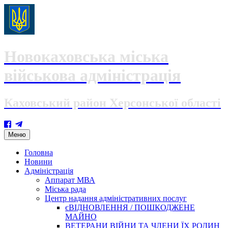
Новокаховська міська
військова адміністрація
Каховський район Херсонської області
Skip
Меню
to
content
Головна
Новини
Адміністрація
Аппарат МВА
Міська рада
Центр надання адміністративних послуг
єВІДНОВЛЕННЯ / ПОШКОДЖЕНЕ
МАЙНО
ВЕТЕРАНИ ВІЙНИ ТА ЧЛЕНИ ЇХ РОДИН