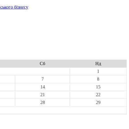
ського бізнесу
Сб
Нд
1
7
8
14
15
21
22
28
29