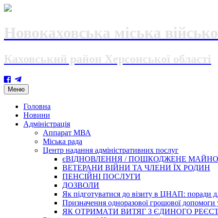
Новокаховська міська військо
Каховський район Херсонської області
Skip
Меню
to
content
Головна
Новини
Адміністрація
Аппарат МВА
Міська рада
Центр надання адміністративних послуг
єВІДНОВЛЕННЯ / ПОШКОДЖЕНЕ МАЙН
ВЕТЕРАНИ ВІЙНИ ТА ЧЛЕНИ ЇХ РОДИН
ПЕНСІЙНІ ПОСЛУГИ
ДОЗВОЛИ
Як підготуватися до візиту в ЦНАП: поради дл
Призначення одноразової грошової допомоги у
ЯК ОТРИМАТИ ВИТЯГ З ЄДИНОГО РЕЄСТ