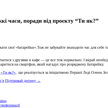
жкі часи, поради від проєкту “Ти як?”
ти свої «батарейки».Тож не забувайте знаходити час для себе та
чатися з друзями в кафе — це все теж нормально. І вкрай необхі
сваритися на смартфон, який нагадує про розряджену батарейку.
 «Ти як?»
, що реалізується за ініціативою Першої Леді Олени Зел
в’я
Підтримай дитину
→
аїни
зінформації