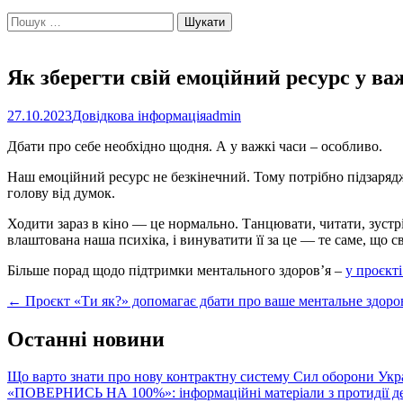
Пошук:
Як зберегти свій емоційний ресурс у ва
27.10.2023
Довідкова інформація
admin
Дбати про себе необхідно щодня. А у важкі часи – особливо.
Наш емоційний ресурс не безкінечний. Тому потрібно підзаряджа
голову від думок.
Ходити зараз в кіно — це нормально. Танцювати, читати, зустрі
влаштована наша психіка, і винуватити її за це — те саме, що 
Більше порад щодо підтримки ментального здоров’я –
у проєкті
Post
←
Проєкт «Ти як?» допомагає дбати про ваше ментальне здоро
navigation
Останні новини
Що варто знати про нову контрактну систему Сил оборони Укр
«ПОВЕРНИСЬ НА 100%»: інформаційні матеріали з протидії де