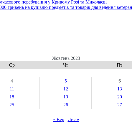
часового перебування у Кривому Розі та Миколаєві
00 гривень на купівлю предметів та товарів для ведення ветеран
Жовтень 2023
Ср
Чт
Пт
4
5
6
11
12
13
18
19
20
25
26
27
« Вер
Лис »