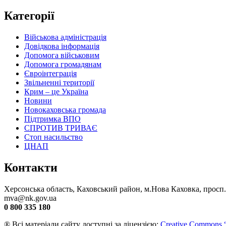
Категорії
Військова адміністрація
Довідкова інформація
Допомога військовим
Допомога громадянам
Євроінтеграція
Звільненні території
Крим – це Україна
Новини
Новокаховська громада
Підтримка ВПО
СПРОТИВ ТРИВАЄ
Стоп насильство
ЦНАП
Контакти
Херсонська область, Каховський район, м.Нова Каховка, просп
mva@nk.gov.ua
0 800 335 180
® Всі матеріали сайту доступні за ліцензією:
Creative Commons “