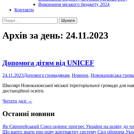
Виконання міського бюджету 2024
Контакти
Пошук:
Архів за день: 24.11.2023
Допомога дітям від UNICEF
24.11.2023
Допомога громадянам
,
Новини
,
Новокаховська гром
Школярі Новокаховської міської територіальної громади для нав
дистанційної освіти.
Допомога
Читати далі
→
дітям
від
Останні новини
UNICEF
Як Європейський Союз оцінює прогрес України на шляху до чл
Що варто знати про нову контрактну систему Сил оборони Укр