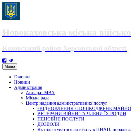
Новокаховська міська військо
Каховський район Херсонської області
Skip
Меню
to
content
Головна
Новини
Адміністрація
Аппарат МВА
Міська рада
Центр надання адміністративних послуг
єВІДНОВЛЕННЯ / ПОШКОДЖЕНЕ МАЙН
ВЕТЕРАНИ ВІЙНИ ТА ЧЛЕНИ ЇХ РОДИН
ПЕНСІЙНІ ПОСЛУГИ
ДОЗВОЛИ
Як підготуватися до візиту в ЦНАП: поради дл