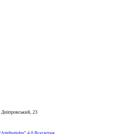
. Дніпровський, 23
Attributiobn” 4.0 Всесвітня