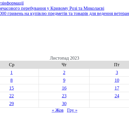
зінформації
часового перебування у Кривому Розі та Миколаєві
00 гривень на купівлю предметів та товарів для ведення ветеран
Листопад 2023
Ср
Чт
Пт
1
2
3
8
9
10
15
16
17
22
23
24
29
30
« Жов
Гру »