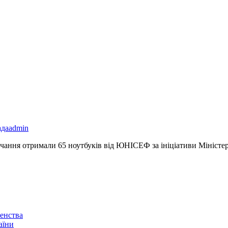
ада
admin
чання отримали 65 ноутбуків від ЮНІСЕФ за ініціативи Міністерс
енства
аїни