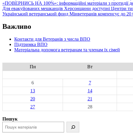
«ПОВЕРНИСЬ НА 100%»: інформаційні матеріали з протидії де
Для евакуйованих мешканців Херсонщини доступні Центри тим
Український ветеранський фонд Мінветеранів компенсує до 20 0
Важливо
Контакти для Ветеранів з числа ВПО
Підтримка ВПО
Матеріальна допомога ветеранам та членам їх сімей
Пн
Вт
6
7
13
14
20
21
27
28
Пошук