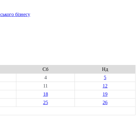
ського бізнесу
Сб
Нд
4
5
11
12
18
19
25
26