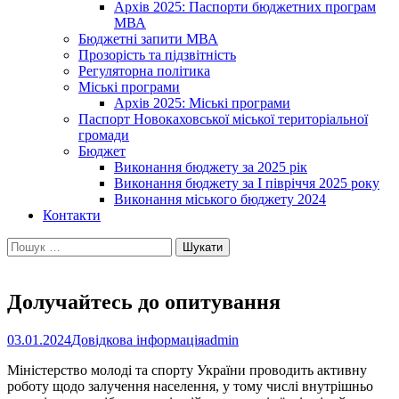
Архів 2025: Паспорти бюджетних програм
МВА
Бюджетні запити МВА
Прозорість та підзвітність
Регуляторна політика
Міські програми
Архів 2025: Міські програми
Паспорт Новокаховської міської територіальної
громади
Бюджет
Виконання бюджету за 2025 рік
Виконання бюджету за І півріччя 2025 року
Виконання міського бюджету 2024
Контакти
Пошук:
Долучайтесь до опитування
03.01.2024
Довідкова інформація
admin
Міністерство молоді та спорту України проводить активну
роботу щодо залучення населення, у тому числі внутрішньо