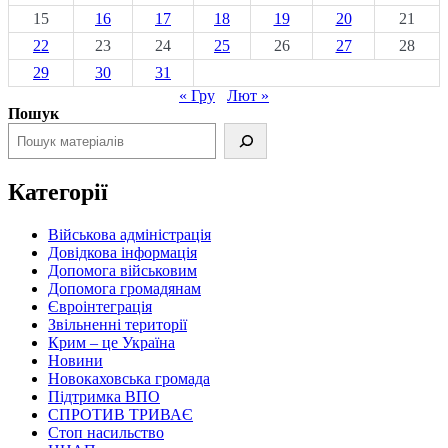
15
16
17
18
19
20
21
22
23
24
25
26
27
28
29
30
31
« Гру
Лют »
Пошук
Категорії
Військова адміністрація
Довідкова інформація
Допомога військовим
Допомога громадянам
Євроінтеграція
Звільненні території
Крим – це Україна
Новини
Новокаховська громада
Підтримка ВПО
СПРОТИВ ТРИВАЄ
Стоп насильство