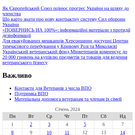
Як Європейський Союз оцінює прогрес України на шляху до
членства
Що варто знати про нову контрактну систему Сил оборони
України
«ПОВЕРНИСЬ НА 100%»: інформаційні матеріали з протидії
дезінформації
Для евакуйованих мешканців Херсонщини доступні Центри
тимчасового перебування у Кривому Розі та Миколаєві
Український ветеранський фонд Мінветеранів компенсує до
20 000 гривень на купівлю предметів та товарів для ведення
ветеранського бізнесу
Важливо
Контакти для Ветеранів з числа ВПО
Підтримка ВПО
Матеріальна допомога ветеранам та членам їх сімей
Січень 2024
Пн
Вт
Ср
Чт
Пт
Сб
Нд
1
2
3
4
5
6
7
8
9
10
11
12
13
14