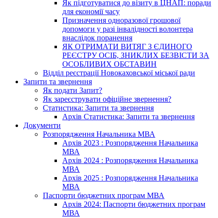
Як підготуватися до візиту в ЦНАП: поради
для економії часу
Призначення одноразової грошової
допомоги у разі інвалідності волонтера
внаслідок поранення
ЯК ОТРИМАТИ ВИТЯГ З ЄДИНОГО
РЕЄСТРУ ОСІБ, ЗНИКЛИХ БЕЗВІСТИ ЗА
ОСОБЛИВИХ ОБСТАВИН
Відділ реєстрації Новокаховської міської ради
Запити та звернення
Як подати Запит?
Як зареєструвати офіційне звернення?
Статистика: Запити та звернення
Архів Статистика: Запити та звернення
Документи
Розпорядження Начальника МВА
Архів 2023 : Розпорядження Начальника
МВА
Архів 2024 : Розпорядження Начальника
МВА
Архів 2025 : Розпорядження Начальника
МВА
Паспорти бюджетних програм МВА
Архів 2024: Паспорти бюджетних програм
МВА