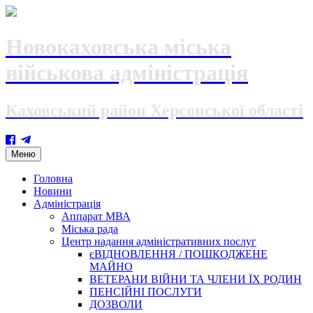
Новокаховська міська
військова адміністрація
Каховський район Херсонської області
Skip
Меню
to
content
Головна
Новини
Адміністрація
Аппарат МВА
Міська рада
Центр надання адміністративних послуг
єВІДНОВЛЕННЯ / ПОШКОДЖЕНЕ
МАЙНО
ВЕТЕРАНИ ВІЙНИ ТА ЧЛЕНИ ЇХ РОДИН
ПЕНСІЙНІ ПОСЛУГИ
ДОЗВОЛИ