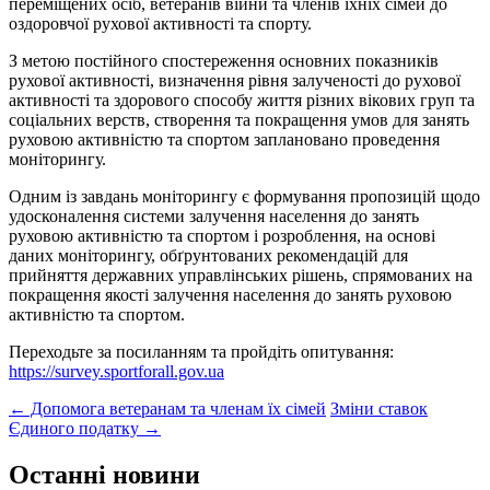
переміщених осіб, ветеранів війни та членів їхніх сімей до
оздоровчої рухової активності та спорту.
З метою постійного спостереження основних показників
рухової активності, визначення рівня залученості до рухової
активності та здорового способу життя різних вікових груп та
соціальних верств, створення та покращення умов для занять
руховою активністю та спортом заплановано проведення
моніторингу.
Одним із завдань моніторингу є формування пропозицій щодо
удосконалення системи залучення населення до занять
руховою активністю та спортом і розроблення, на основі
даних моніторингу, обґрунтованих рекомендацій для
прийняття державних управлінських рішень, спрямованих на
покращення якості залучення населення до занять руховою
активністю та спортом.
Переходьте за посиланням та пройдіть опитування:
https://survey.sportforall.gov.ua
Post
←
Допомога ветеранам та членам їх сімей
Зміни ставок
Єдиного податку
→
navigation
Останні новини