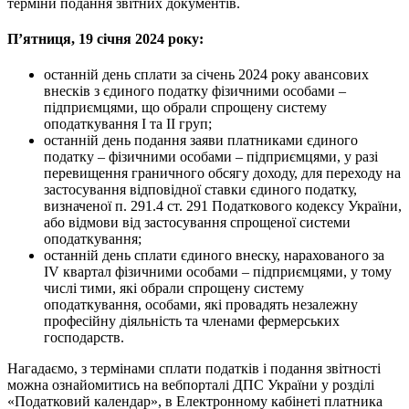
терміни подання звітних документів.
П’ятниця, 19 січня 2024 року:
останній день сплати за січень 2024 року авансових
внесків з єдиного податку фізичними особами –
підприємцями, що обрали спрощену систему
оподаткування І та ІІ груп;
останній день подання заяви платниками єдиного
податку – фізичними особами – підприємцями, у разі
перевищення граничного обсягу доходу, для переходу на
застосування відповідної ставки єдиного податку,
визначеної п. 291.4 ст. 291 Податкового кодексу України,
або відмови від застосування спрощеної системи
оподаткування;
останній день сплати єдиного внеску, нарахованого за
ІV квартал фізичними особами – підприємцями, у тому
числі тими, які обрали спрощену систему
оподаткування, особами, які провадять незалежну
професійну діяльність та членами фермерських
господарств.
Нагадаємо, з термінами сплати податків і подання звітності
можна ознайомитись на вебпорталі ДПС України у розділі
«Податковий календар», в Електронному кабінеті платника