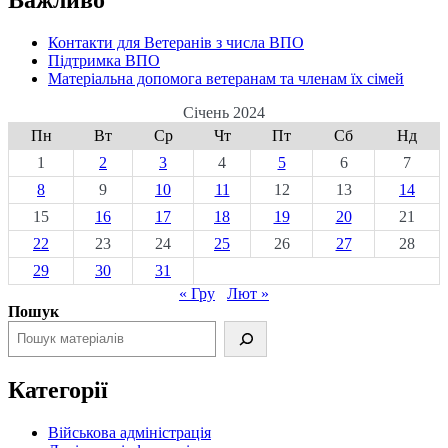
Контакти для Ветеранів з числа ВПО
Підтримка ВПО
Матеріальна допомога ветеранам та членам їх сімей
Січень 2024
Пн
Вт
Ср
Чт
Пт
Сб
Нд
1
2
3
4
5
6
7
8
9
10
11
12
13
14
15
16
17
18
19
20
21
22
23
24
25
26
27
28
29
30
31
« Гру
Лют »
Пошук
Категорії
Військова адміністрація