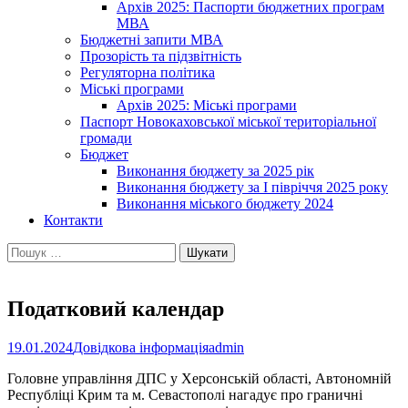
Архів 2025: Паспорти бюджетних програм
МВА
Бюджетні запити МВА
Прозорість та підзвітність
Регуляторна політика
Міські програми
Архів 2025: Міські програми
Паспорт Новокаховської міської територіальної
громади
Бюджет
Виконання бюджету за 2025 рік
Виконання бюджету за І півріччя 2025 року
Виконання міського бюджету 2024
Контакти
Пошук:
Податковий календар
19.01.2024
Довідкова інформація
admin
Головне управління ДПС у Херсонській області, Автономній
Республіці Крим та м. Севастополі нагадує про граничні