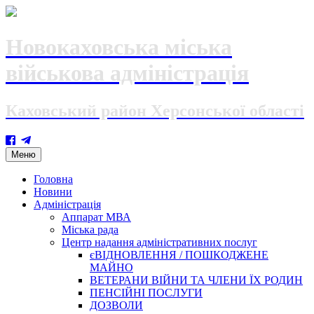
Новокаховська міська
військова адміністрація
Каховський район Херсонської області
Skip
Меню
to
content
Головна
Новини
Адміністрація
Аппарат МВА
Міська рада
Центр надання адміністративних послуг
єВІДНОВЛЕННЯ / ПОШКОДЖЕНЕ
МАЙНО
ВЕТЕРАНИ ВІЙНИ ТА ЧЛЕНИ ЇХ РОДИН
ПЕНСІЙНІ ПОСЛУГИ
ДОЗВОЛИ