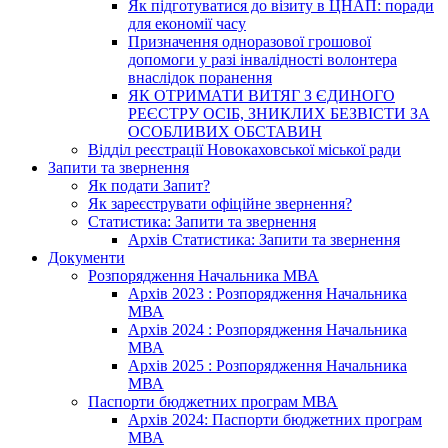
Як підготуватися до візиту в ЦНАП: поради
для економії часу
Призначення одноразової грошової
допомоги у разі інвалідності волонтера
внаслідок поранення
ЯК ОТРИМАТИ ВИТЯГ З ЄДИНОГО
РЕЄСТРУ ОСІБ, ЗНИКЛИХ БЕЗВІСТИ ЗА
ОСОБЛИВИХ ОБСТАВИН
Відділ реєстрації Новокаховської міської ради
Запити та звернення
Як подати Запит?
Як зареєструвати офіційне звернення?
Статистика: Запити та звернення
Архів Статистика: Запити та звернення
Документи
Розпорядження Начальника МВА
Архів 2023 : Розпорядження Начальника
МВА
Архів 2024 : Розпорядження Начальника
МВА
Архів 2025 : Розпорядження Начальника
МВА
Паспорти бюджетних програм МВА
Архів 2024: Паспорти бюджетних програм
МВА