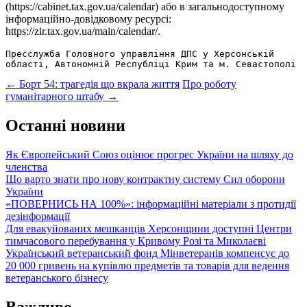
(https://cabinet.tax.gov.ua/calendar) або в загальнодоступному
інформаційно-довідковому ресурсі:
https://zir.tax.gov.ua/main/calendar/.
Пресслужба Головного управління ДПС у Херсонській 
області, Автономній Республіці Крим та м. Севастополі
Post
←
Борт 54: трагедія що вкрала життя
Про роботу
гуманітарного штабу
→
navigation
Останні новини
Як Європейський Союз оцінює прогрес України на шляху до
членства
Що варто знати про нову контрактну систему Сил оборони
України
«ПОВЕРНИСЬ НА 100%»: інформаційні матеріали з протидії
дезінформації
Для евакуйованих мешканців Херсонщини доступні Центри
тимчасового перебування у Кривому Розі та Миколаєві
Український ветеранський фонд Мінветеранів компенсує до
20 000 гривень на купівлю предметів та товарів для ведення
ветеранського бізнесу
Важливо