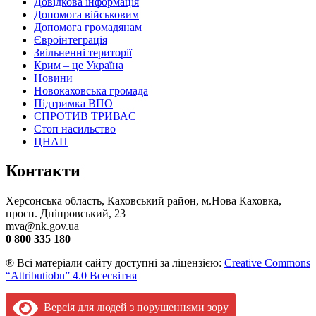
Довідкова інформація
Допомога військовим
Допомога громадянам
Євроінтеграція
Звільненні території
Крим – це Україна
Новини
Новокаховська громада
Підтримка ВПО
СПРОТИВ ТРИВАЄ
Стоп насильство
ЦНАП
Контакти
Херсонська область, Каховський район, м.Нова Каховка,
просп. Дніпровський, 23
mva@nk.gov.ua
0 800 335 180
® Всі матеріали сайту доступні за ліцензією:
Creative Commons
“Attributiobn” 4.0 Всесвітня
Версія для людей з порушеннями зору