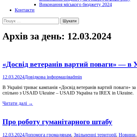
Виконання міського бюджету 2024
Контакти
Пошук:
Архів за день: 12.03.2024
«Досвід ветеранів вартий поваги» — в У
12.03.2024
Довідкова інформація
admin
В Україні триває кампанія «Досвід ветеранів вартий поваги» за
спільно з USAID Ukraine – USAID Україна та IREX in Ukraine.
«Досвід
Читати далі
→
ветеранів
вартий
поваги»
Про роботу гуманітарного штабу
—
в
12.03.2024
Допомога громадянам
,
Звільненні території
,
Новини
Україні