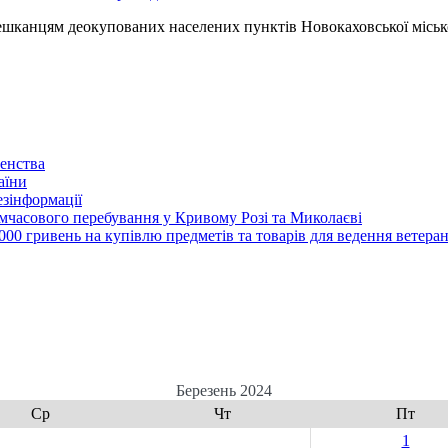
канцям деокупованих населених пунктів Новокаховської міської
енства
аїни
зінформації
часового перебування у Кривому Розі та Миколаєві
00 гривень на купівлю предметів та товарів для ведення ветеран
Березень 2024
Ср
Чт
Пт
1