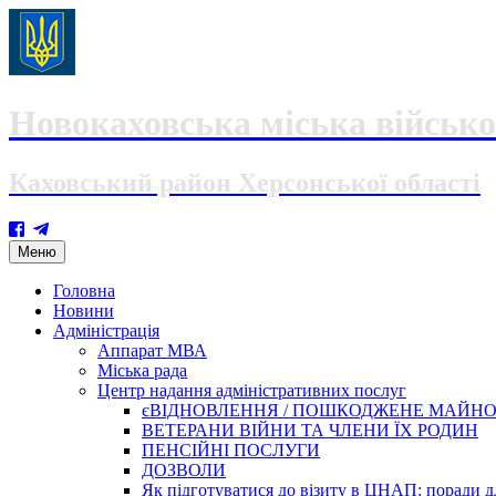
Новокаховська міська військо
Каховський район Херсонської області
Skip
Меню
to
content
Головна
Новини
Адміністрація
Аппарат МВА
Міська рада
Центр надання адміністративних послуг
єВІДНОВЛЕННЯ / ПОШКОДЖЕНЕ МАЙН
ВЕТЕРАНИ ВІЙНИ ТА ЧЛЕНИ ЇХ РОДИН
ПЕНСІЙНІ ПОСЛУГИ
ДОЗВОЛИ
Як підготуватися до візиту в ЦНАП: поради дл