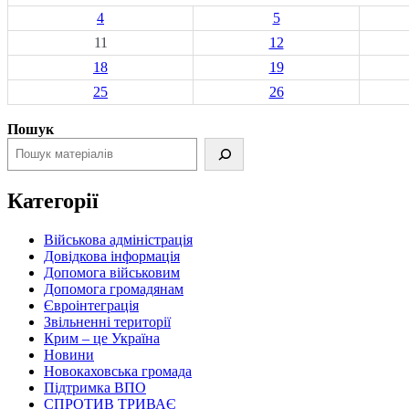
4
5
11
12
18
19
25
26
Пошук
Категорії
Військова адміністрація
Довідкова інформація
Допомога військовим
Допомога громадянам
Євроінтеграція
Звільненні території
Крим – це Україна
Новини
Новокаховська громада
Підтримка ВПО
СПРОТИВ ТРИВАЄ