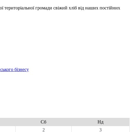
 територіальної громади свіжий хліб від наших постійних
ського бізнесу
Сб
Нд
2
3