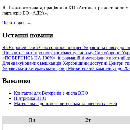
стартувала
Як і кожного тижня, працівники КП «Автоцентр» доставили меш
кампанія
партнерів БО «АДРА».
проєкту
«Ти
Про
Читати далі
→
як?»
роботу
за
гуманітарного
Останні новини
участі
штабу
ветеранів
Як Європейський Союз оцінює прогрес України на шляху до чл
Що варто знати про нову контрактну систему Сил оборони Укр
«ПОВЕРНИСЬ НА 100%»: інформаційні матеріали з протидії де
Для евакуйованих мешканців Херсонщини доступні Центри тим
Український ветеранський фонд Мінветеранів компенсує до 20 0
Важливо
Контакти для Ветеранів з числа ВПО
Підтримка ВПО
Матеріальна допомога ветеранам та членам їх сімей
Пн
Вт