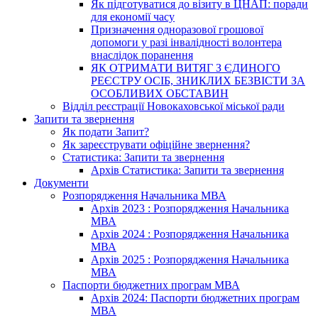
Як підготуватися до візиту в ЦНАП: поради
для економії часу
Призначення одноразової грошової
допомоги у разі інвалідності волонтера
внаслідок поранення
ЯК ОТРИМАТИ ВИТЯГ З ЄДИНОГО
РЕЄСТРУ ОСІБ, ЗНИКЛИХ БЕЗВІСТИ ЗА
ОСОБЛИВИХ ОБСТАВИН
Відділ реєстрації Новокаховської міської ради
Запити та звернення
Як подати Запит?
Як зареєструвати офіційне звернення?
Статистика: Запити та звернення
Архів Статистика: Запити та звернення
Документи
Розпорядження Начальника МВА
Архів 2023 : Розпорядження Начальника
МВА
Архів 2024 : Розпорядження Начальника
МВА
Архів 2025 : Розпорядження Начальника
МВА
Паспорти бюджетних програм МВА
Архів 2024: Паспорти бюджетних програм
МВА