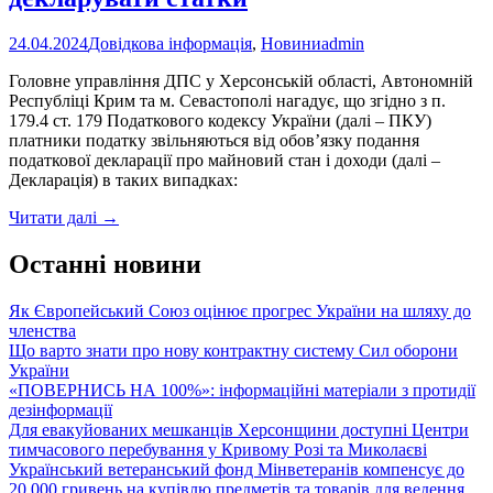
24.04.2024
Довідкова інформація
,
Новини
admin
Головне управління ДПС у Херсонській області, Автономній
Республіці Крим та м. Севастополі нагадує, що згідно з п.
179.4 ст. 179 Податкового кодексу України (далі – ПКУ)
платники податку звільняються від обов’язку подання
податкової декларації про майновий стан і доходи (далі –
Декларація) в таких випадках:
Звільняється
Читати далі
→
від
обов’язку
Останні новини
декларувати
статки
Як Європейський Союз оцінює прогрес України на шляху до
членства
Що варто знати про нову контрактну систему Сил оборони
України
«ПОВЕРНИСЬ НА 100%»: інформаційні матеріали з протидії
дезінформації
Для евакуйованих мешканців Херсонщини доступні Центри
тимчасового перебування у Кривому Розі та Миколаєві
Український ветеранський фонд Мінветеранів компенсує до
20 000 гривень на купівлю предметів та товарів для ведення