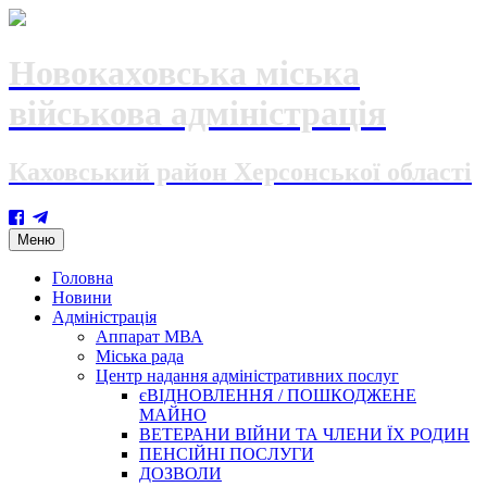
Новокаховська міська
військова адміністрація
Каховський район Херсонської області
Skip
Меню
to
content
Головна
Новини
Адміністрація
Аппарат МВА
Міська рада
Центр надання адміністративних послуг
єВІДНОВЛЕННЯ / ПОШКОДЖЕНЕ
МАЙНО
ВЕТЕРАНИ ВІЙНИ ТА ЧЛЕНИ ЇХ РОДИН
ПЕНСІЙНІ ПОСЛУГИ
ДОЗВОЛИ