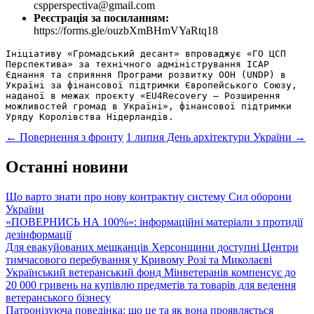
cspperspectiva@gmail.com
Реєстрація за посиланням:
https://forms.gle/ouzbXmBHmVYaRtq18
Ініціативу «Громадський десант» впроваджує «ГО ЦСП 
Перспектива» за технічного адміністрування ІСАР 
Єднання та сприяння Програми розвитку ООН (UNDP) в 
Україні за фінансової підтримки Європейського Союзу, 
наданої в межах проєкту «EU4Recovery – Розширення 
можливостей громад в Україні», фінансової підтримки 
Уряду Королівства Нідерландів.
Post
←
Повернення з фронту
1 липня День архітектури України
→
navigation
Останні новини
Що варто знати про нову контрактну систему Сил оборони
України
«ПОВЕРНИСЬ НА 100%»: інформаційні матеріали з протидії
дезінформації
Для евакуйованих мешканців Херсонщини доступні Центри
тимчасового перебування у Кривому Розі та Миколаєві
Український ветеранський фонд Мінветеранів компенсує до
20 000 гривень на купівлю предметів та товарів для ведення
ветеранського бізнесу
Патронізуюча поведінка: що це та як вона проявляється