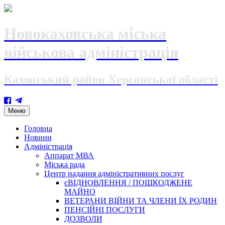
Новокаховська міська
військова адміністрація
Каховський район Херсонської області
Skip
Меню
to
content
Головна
Новини
Адміністрація
Аппарат МВА
Міська рада
Центр надання адміністративних послуг
єВІДНОВЛЕННЯ / ПОШКОДЖЕНЕ
МАЙНО
ВЕТЕРАНИ ВІЙНИ ТА ЧЛЕНИ ЇХ РОДИН
ПЕНСІЙНІ ПОСЛУГИ
ДОЗВОЛИ