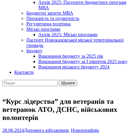
Архів 2025: Паспорти бюджетних програм
МВА
Бюджетні запити МВА
Прозорість та підзвітність
Регуляторна політика
Міські програми
Архів 2025: Міські програми
Паспорт Новокаховської міської територіальної
громади
Бюджет
Виконання бюджету за 2025 рік
Виконання бюджету за І півріччя 2025 року
Виконання міського бюджету 2024
Контакти
Пошук:
“Курс лідерства” для ветеранів та
ветеранок АТО, ДСНС, військових
волонтерів
28.06.2024
Допомога військовим
,
Новини
admin