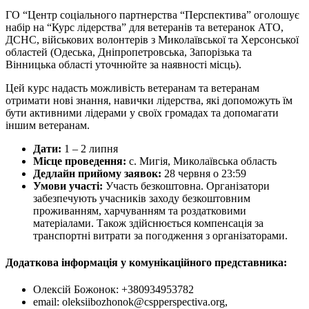
ГО “Центр соціального партнерства “Перспектива” оголошує
набір на “Курс лідерства” для ветеранів та ветеранок АТО,
ДСНС, військових волонтерів з Миколаївської та Херсонської
областей (Одеська, Дніпропетровська, Запорізька та
Вінницька області уточнюйте за наявності місць).
Цей курс надасть можливість ветеранам та ветеранам
отримати нові знання, навички лідерства, які допоможуть їм
бути активними лідерами у своїх громадах та допомагати
іншим ветеранам.
Дати:
1 – 2 липня
Місце проведення:
с. Мигія, Миколаївська область
Дедлайн прийому заявок:
28 червня о 23:59
Умови участі:
Участь безкоштовна. Організатори
забезпечують учасників заходу безкоштовним
проживанням, харчуванням та роздатковими
матеріалами. Також здійснюється компенсація за
транспортні витрати за погодження з організаторами.
Додаткова інформація у комунікаційного представника:
Олексій Божонок: +380934953782
email: oleksiibozhonok@cspperspectiva.org,