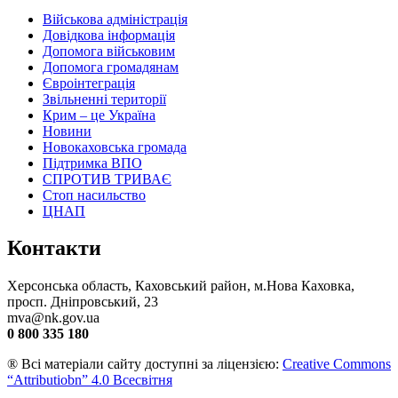
Військова адміністрація
Довідкова інформація
Допомога військовим
Допомога громадянам
Євроінтеграція
Звільненні території
Крим – це Україна
Новини
Новокаховська громада
Підтримка ВПО
СПРОТИВ ТРИВАЄ
Стоп насильство
ЦНАП
Контакти
Херсонська область, Каховський район, м.Нова Каховка,
просп. Дніпровський, 23
mva@nk.gov.ua
0 800 335 180
® Всі матеріали сайту доступні за ліцензією:
Creative Commons
“Attributiobn” 4.0 Всесвітня