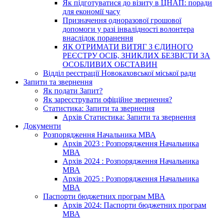
Як підготуватися до візиту в ЦНАП: поради
для економії часу
Призначення одноразової грошової
допомоги у разі інвалідності волонтера
внаслідок поранення
ЯК ОТРИМАТИ ВИТЯГ З ЄДИНОГО
РЕЄСТРУ ОСІБ, ЗНИКЛИХ БЕЗВІСТИ ЗА
ОСОБЛИВИХ ОБСТАВИН
Відділ реєстрації Новокаховської міської ради
Запити та звернення
Як подати Запит?
Як зареєструвати офіційне звернення?
Статистика: Запити та звернення
Архів Статистика: Запити та звернення
Документи
Розпорядження Начальника МВА
Архів 2023 : Розпорядження Начальника
МВА
Архів 2024 : Розпорядження Начальника
МВА
Архів 2025 : Розпорядження Начальника
МВА
Паспорти бюджетних програм МВА
Архів 2024: Паспорти бюджетних програм
МВА