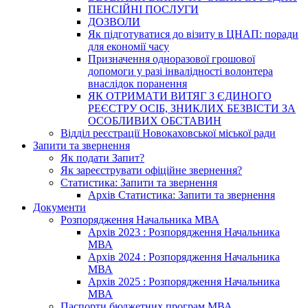
ПЕНСІЙНІ ПОСЛУГИ
ДОЗВОЛИ
Як підготуватися до візиту в ЦНАП: поради
для економії часу
Призначення одноразової грошової
допомоги у разі інвалідності волонтера
внаслідок поранення
ЯК ОТРИМАТИ ВИТЯГ З ЄДИНОГО
РЕЄСТРУ ОСІБ, ЗНИКЛИХ БЕЗВІСТИ ЗА
ОСОБЛИВИХ ОБСТАВИН
Відділ реєстрації Новокаховської міської ради
Запити та звернення
Як подати Запит?
Як зареєструвати офіційне звернення?
Статистика: Запити та звернення
Архів Статистика: Запити та звернення
Документи
Розпорядження Начальника МВА
Архів 2023 : Розпорядження Начальника
МВА
Архів 2024 : Розпорядження Начальника
МВА
Архів 2025 : Розпорядження Начальника
МВА
Паспорти бюджетних програм МВА