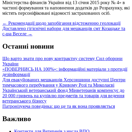
Міністерства фінансів України від 13 січня 2015 року № 4» в
частині формування та наповнення додатків до Розрахунку, які
містять персоніфіковані відомості застрахованих осіб.
Post
←
Рекомендації щодо запобігання відстеженню геолокації
Доставлено гігієнічні набори для мешканців смт Козацьке та
navigation
с-ща Веселе
→
Останні новини
Що варто знати про нову контрактну систему Сил оборони
України
«ПОВЕРНИСЬ НА 100%»: інформаційні матеріали з протидії
дезінформації
Для евакуйованих мешканців Херсонщини доступні Центри
тимчасового перебування у Кривому Розі та Миколаєві
Український ветеранський фонд Мінветеранів компенсує до
20 000 гривень на купівлю предметів та товарів для ведення
ветеранського бізнесу
Патронізуюча поведінка: що це та як вона проявляється
Важливо
Контакти для Ветеранів з числа ВПО