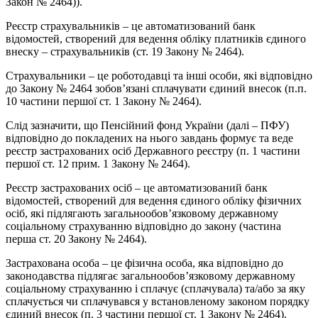
Закон № 2464)).
Реєстр страхувальників – це автоматизований банк
відомостей, створений для ведення обліку платників єдиного
внеску – страхувальників (ст. 19 Закону № 2464).
Страхувальники – це роботодавці та інші особи, які відповідно
до Закону № 2464 зобов’язані сплачувати єдиний внесок (п.п.
10 частини першої ст. 1 Закону № 2464).
Слід зазначити, що Пенсійний фонд України (далі – ПФУ)
відповідно до покладених на нього завдань формує та веде
реєстр застрахованих осіб Державного реєстру (п. 1 частини
першої ст. 12 прим. 1 Закону № 2464).
Реєстр застрахованих осіб – це автоматизований банк
відомостей, створений для ведення єдиного обліку фізичних
осіб, які підлягають загальнообов’язковому державному
соціальному страхуванню відповідно до закону (частина
перша ст. 20 Закону № 2464).
Застрахована особа – це фізична особа, яка відповідно до
законодавства підлягає загальнообов’язковому державному
соціальному страхуванню і сплачує (сплачувала) та/або за яку
сплачується чи сплачувався у встановленому законом порядку
єдиний внесок (п. 3 частини першої ст. 1 Закону № 2464).