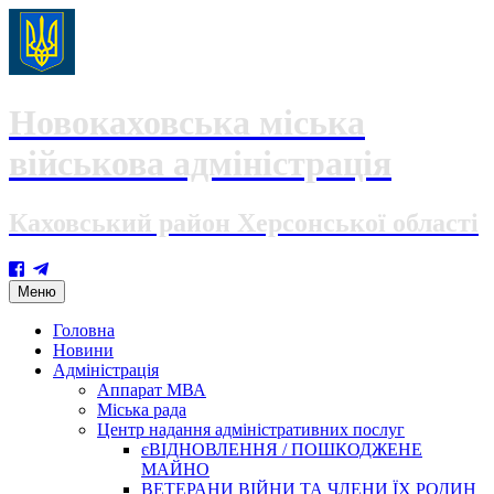
Новокаховська міська
військова адміністрація
Каховський район Херсонської області
Skip
Меню
to
content
Головна
Новини
Адміністрація
Аппарат МВА
Міська рада
Центр надання адміністративних послуг
єВІДНОВЛЕННЯ / ПОШКОДЖЕНЕ
МАЙНО
ВЕТЕРАНИ ВІЙНИ ТА ЧЛЕНИ ЇХ РОДИН