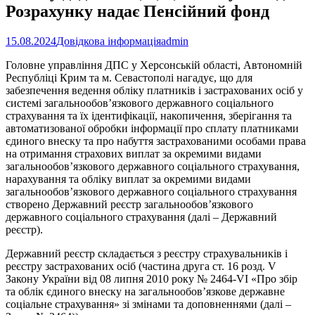
Розрахунку надає Пенсійний фонд
15.08.2024
Довідкова інформація
admin
Головне управління ДПС у Херсонській області, Автономній
Республіці Крим та м. Севастополі нагадує, що для
забезпечення ведення обліку платників і застрахованих осіб у
системі загальнообов’язкового державного соціального
страхування та їх ідентифікації, накопичення, зберігання та
автоматизованої обробки інформації про сплату платниками
єдиного внеску та про набуття застрахованими особами права
на отримання страхових виплат за окремими видами
загальнообов’язкового державного соціального страхування,
нарахування та обліку виплат за окремими видами
загальнообов’язкового державного соціального страхування
створено Державний реєстр загальнообов’язкового
державного соціального страхування (далі – Державний
реєстр).
Державний реєстр складається з реєстру страхувальників і
реєстру застрахованих осіб (частина друга ст. 16 розд. V
Закону України від 08 липня 2010 року № 2464-VI «Про збір
та облік єдиного внеску на загальнообов’язкове державне
соціальне страхування» зі змінами та доповненнями (далі –