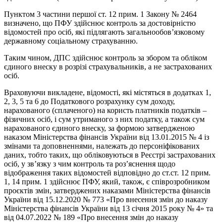
Пунктом 3 частини першої ст. 12 прим. 1 Закону № 2464
визначено, що ПФУ здійснює контроль за достовірністю
відомостей про осіб, які підлягають загальнообов’язковому
державному соціальному страхуванню.
Таким чином, ДПС здійснює контроль за збором та обліком
єдиного внеску в розрізі страхувальників, а не застрахованих
осіб.
Враховуючи викладене, відомості, які містяться в додатках 1,
2, 3, 5 та 6 до Податкового розрахунку сум доходу,
нарахованого (сплаченого) на користь платників податків –
фізичних осіб, і сум утриманого з них податку, а також сум
нарахованого єдиного внеску, за формою затвердженою
наказом Міністерства фінансів України від 13.01.2015 № 4 із
змінами та доповненнями, належать до персоніфікованих
даних, тобто таких, що обліковуються в Реєстрі застрахованих
осіб, у зв’язку з чим контроль та роз’яснення щодо
відображення таких відомостей відповідно до ст.ст. 12 прим.
1, 14 прим. 1 здійснює ПФУ, який, також, є співрозробником
проєктів змін, затверджених наказами Міністерства фінансів
України від 15.12.2020 № 773 «Про внесення змін до наказу
Міністерства фінансів України від 13 січня 2015 року № 4» та
від 04.07.2022 № 189 «Про внесення змін до наказу