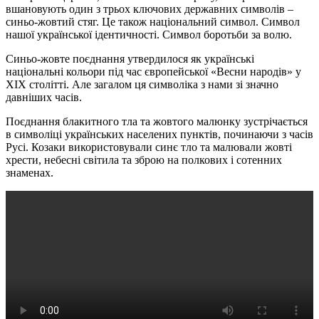
вшановують один з трьох ключових державних символів –
синьо-жовтий стяг. Це також національний символ. Символ
нашої української ідентичності. Символ боротьби за волю.
Синьо-жовте поєднання утвердилося як українські
національні кольори під час європейської «Весни народів» у
ХІХ столітті. Але загалом ця символіка з нами зі значно
давніших часів.
Поєднання блакитного тла та жовтого малюнку зустрічається
в символіці українських населених пунктів, починаючи з часів
Русі. Козаки використовували синє тло та малювали жовті
хрести, небесні світила та зброю на полкових і сотенних
знаменах.