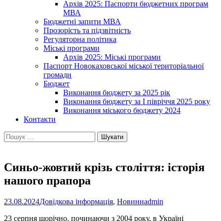
Архів 2025: Паспорти бюджетних програм
МВА
Бюджетні запити МВА
Прозорість та підзвітність
Регуляторна політика
Міські програми
Архів 2025: Міські програми
Паспорт Новокаховської міської територіальної
громади
Бюджет
Виконання бюджету за 2025 рік
Виконання бюджету за І півріччя 2025 року
Виконання міського бюджету 2024
Контакти
Пошук:
Синьо-жовтий крізь століття: історія
нашого прапора
23.08.2024
Довідкова інформація
,
Новини
admin
23 серпня щорічно, починаючи з 2004 року, в Україні