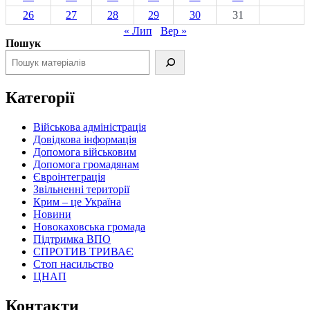
26
27
28
29
30
31
« Лип
Вер »
Пошук
Категорії
Військова адміністрація
Довідкова інформація
Допомога військовим
Допомога громадянам
Євроінтеграція
Звільненні території
Крим – це Україна
Новини
Новокаховська громада
Підтримка ВПО
СПРОТИВ ТРИВАЄ
Стоп насильство
ЦНАП
Контакти