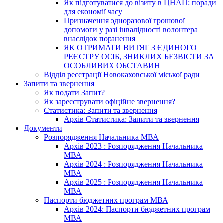
Як підготуватися до візиту в ЦНАП: поради
для економії часу
Призначення одноразової грошової
допомоги у разі інвалідності волонтера
внаслідок поранення
ЯК ОТРИМАТИ ВИТЯГ З ЄДИНОГО
РЕЄСТРУ ОСІБ, ЗНИКЛИХ БЕЗВІСТИ ЗА
ОСОБЛИВИХ ОБСТАВИН
Відділ реєстрації Новокаховської міської ради
Запити та звернення
Як подати Запит?
Як зареєструвати офіційне звернення?
Статистика: Запити та звернення
Архів Статистика: Запити та звернення
Документи
Розпорядження Начальника МВА
Архів 2023 : Розпорядження Начальника
МВА
Архів 2024 : Розпорядження Начальника
МВА
Архів 2025 : Розпорядження Начальника
МВА
Паспорти бюджетних програм МВА
Архів 2024: Паспорти бюджетних програм
МВА