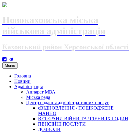
Новокаховська міська
військова адміністрація
Каховський район Херсонської області
Skip
Меню
to
content
Головна
Новини
Адміністрація
Аппарат МВА
Міська рада
Центр надання адміністративних послуг
єВІДНОВЛЕННЯ / ПОШКОДЖЕНЕ
МАЙНО
ВЕТЕРАНИ ВІЙНИ ТА ЧЛЕНИ ЇХ РОДИН
ПЕНСІЙНІ ПОСЛУГИ
ДОЗВОЛИ