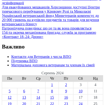
дезінформації
Для евакуйованих мешканців Херсонщини доступні Центри
тимчасового перебування у Кривому Розі та Миколаєві
Український ветеранський фонд Мінветеранів компенсує до
20 000 гривень на купівлю предметів та товарів для ведення
ветеранського бізнесу
Патронізуюча поведінка: що це та як вона проявляється
154-та окрема механізована бригада: служба за програмою
«Контракт 18–24: Дрони»
Важливо
Контакти для Ветеранів з числа ВПО
Підтримка ВПО
Матеріальна допомога ветеранам та членам їх сімей
Серпень 2024
Пн
Вт
Ср
Чт
Пт
Сб
Нд
1
2
3
4
5
6
7
8
9
10
11
12
13
14
15
16
17
18
19
20
21
22
23
24
25