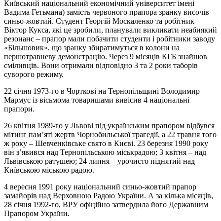
Київський національний економічний університет імені
Вадима Гетьмана) замість червоного прапора зранку височів
синьо-жовтий. Студент Георгій Москаленко та робітник
Віктор Кукса, які це зробили, планували викликати неабиякий
резонанс – прапор мали побачити студенти і робітники заводу
«Більшовик», що зранку збиратимуться в колони на
першотравневу демонстрацію. Через 9 місяців КГБ знайшов
сміливців. Вони отримали відповідно 3 та 2 роки таборів
суворого режиму.
22 січня 1973-го в Чорткові на Тернопільщині Володимир
Мармус із вісьмома товаришами вивісив 4 національні
прапори.
26 квітня 1989-го у Львові під українським прапором відбувся
мітинг пам’яті жертв Чорнобильської трагедії, а 22 травня того
ж року – Шевченківське свято в Києві. 23 березня 1990 року
він з’явився над Тернопільською міськрадою; 3 квітня – над
Львівською ратушею; 24 липня – урочисто піднятий над
Київською міською радою.
4 вересня 1991 року національний синьо-жовтий прапор
замайорів над Верховною Радою України. А за кілька місяців,
28 січня 1992-го, ВРУ офіційно затвердила його Державним
Прапором України.