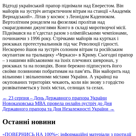
Відтоді український прапор піднімали над Еверестом. Він
майорів на зустріч антарктичним вітрам на станції «Академік
Вернадський». Літав у космос з Леонідом Каденюком.
Вертолітним ронделем на фюзеляжі пролітав над
смарагдовими джунглями Конго в складі миротворчої місії.
Піднімався на п’єдестал разом з олімпійськими чемпіонами,
починаючи з 1996 року. Стрічками майорів на куртках і
рюкзаках протестувальників під час Революції гідності.
Нескорено йшов на зустріч солоним вітрам та російським
окупантам на тральщику «Черкаси» в Криму. Сьогодні прапор
– з нашими військовими на їхніх плечових шевронах, у
рюкзаках та на позиціях. Вони бережно підписують його
своїми позивними побратимам на пам’ять. Він майорить над
вільними і звільненими містами України. А українці на
окупованих територіях чекають, коли він знову з гордістю
розвіватиметься у їхніх містах, селищах та селах.
Post
←
23 серпня – День Державного прапора України
Новокаховська МВА провела онлайн-зустріч до Дня
navigation
Державного прапора та Дня Незалежності України
→
Останні новини
«ПОВЕРНИСЬ НА 100%»: інформаційні матеріали з протидії