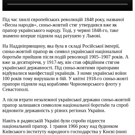
Під час хвилі європейських революцій 1848 року, названої
«Весна народів», синьо-жовтий стяг утвердився вже як
прапор українського народу. Тоді, у червні 1848-го, таке
знамено вперше підняли над ратушею у Львові.
На Наддніпрянщину, яка була в складі Російської імперії,
синьо-жовтий прапор як символ української національної
боротьби прийшов після подій революції 1905–1907 років. А
вже за десятиріччя, у 1917-му, він став офіційним стягом
української державності. Під синьо-жовтими прапорами
відбувалися маніфестації українців. З ними українські воїни
100 років тому вирушали в бій. У квітні 1918-го синьо-жовті
прапори підняли над кораблями Чорноморського флоту у
Севастополі.
А після втрати незалежної української держави синьо-жовтий
прапор залишався символом національної боротьби та спроб
відновити державність у різних регіонах України.
Навіть в радянській Україні були спроби піднести
національний прапор. 1 травня 1966 року над будинком
Київського інституту народного господарства у Києві (нині