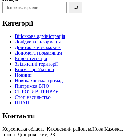
Категорії
Військова адміністрація
Довідкова інформація
Допомога військовим
Допомога громадянам
Євроінтеграція
Звільненні території
Крим – це Україна
Новини
Новокаховська громада
Підтримка ВПО
СПРОТИВ ТРИВАЄ
Стоп насильство
ЦНАП
Контакти
Херсонська область, Каховський район, м.Нова Каховка,
просп. Дніпровський, 23