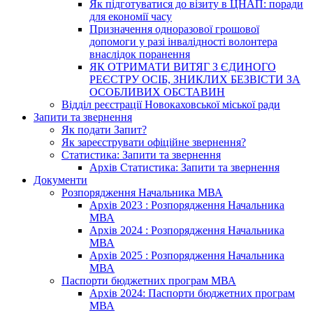
Як підготуватися до візиту в ЦНАП: поради
для економії часу
Призначення одноразової грошової
допомоги у разі інвалідності волонтера
внаслідок поранення
ЯК ОТРИМАТИ ВИТЯГ З ЄДИНОГО
РЕЄСТРУ ОСІБ, ЗНИКЛИХ БЕЗВІСТИ ЗА
ОСОБЛИВИХ ОБСТАВИН
Відділ реєстрації Новокаховської міської ради
Запити та звернення
Як подати Запит?
Як зареєструвати офіційне звернення?
Статистика: Запити та звернення
Архів Статистика: Запити та звернення
Документи
Розпорядження Начальника МВА
Архів 2023 : Розпорядження Начальника
МВА
Архів 2024 : Розпорядження Начальника
МВА
Архів 2025 : Розпорядження Начальника
МВА
Паспорти бюджетних програм МВА
Архів 2024: Паспорти бюджетних програм
МВА