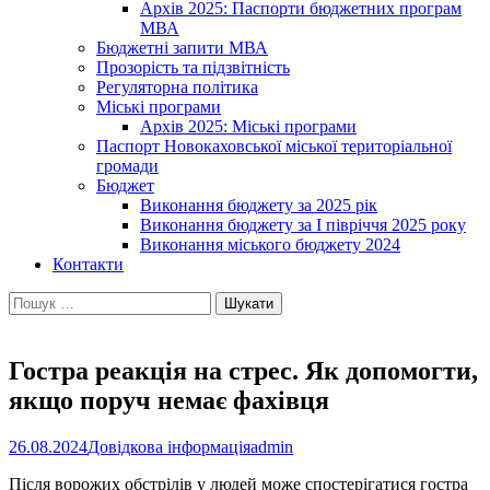
Архів 2025: Паспорти бюджетних програм
МВА
Бюджетні запити МВА
Прозорість та підзвітність
Регуляторна політика
Міські програми
Архів 2025: Міські програми
Паспорт Новокаховської міської територіальної
громади
Бюджет
Виконання бюджету за 2025 рік
Виконання бюджету за І півріччя 2025 року
Виконання міського бюджету 2024
Контакти
Пошук:
Гостра реакція на стрес. Як допомогти,
якщо поруч немає фахівця
26.08.2024
Довідкова інформація
admin
Після ворожих обстрілів у людей може спостерігатися гостра