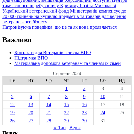
Для евакуйованих мешканців Херсонщини доступні Центри
тимчасового перебування у Кривому Розі та Миколаєві
Український ветеранський фонд Мінветеранів компенсує до
20 000 гривень на купівлю предметів та товарів для ведення
ветеранського бізнесу
Патронізуюча поведінка: що це та як вона проявляється
Важливо
Контакти для Ветеранів з числа ВПО
Підтримка ВПО
Матеріальна допомога ветеранам та членам їх сімей
Серпень 2024
Пн
Вт
Ср
Чт
Пт
Сб
Нд
1
2
3
4
5
6
7
8
9
10
11
12
13
14
15
16
17
18
19
20
21
22
23
24
25
26
27
28
29
30
31
« Лип
Вер »
Пошук