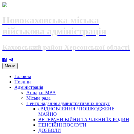
Новокаховська міська
військова адміністрація
Каховський район Херсонської області
Skip
Меню
to
content
Головна
Новини
Адміністрація
Аппарат МВА
Міська рада
Центр надання адміністративних послуг
єВІДНОВЛЕННЯ / ПОШКОДЖЕНЕ
МАЙНО
ВЕТЕРАНИ ВІЙНИ ТА ЧЛЕНИ ЇХ РОДИН
ПЕНСІЙНІ ПОСЛУГИ
ДОЗВОЛИ