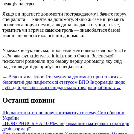
реакція на стрес.
Якщо ви прагнете допомогти постраждалому і бачите поруч
спеціаліста — кличте на допомогу. Якщо ж саме в цю мить
психолога поруч немає, а людина впадає в ступор, плаче,
тремтить чи втрачає самоконтроль — знадобляться базові
знання першої психологічної допомоги.
У межах всеукраїнської програми ментального здоров’я «Ти
як?», яка функціонує за ініціативою Олени Зеленської,
психологи розповіли про базову першу допомогу, яку слід
надати людині до прибуття спеціаліста.
Post
←
Ведення вагітності та медична допомога при пологах –
безоплатні для пацієнток зі статусом ВПО
Інформація щодо
navigation
субсидій для сільськогосподарських товаровиробників
→
Останні новини
Що варто знати про нову контрактну систему Сил оборони
України
«ПОВЕРНИСЬ НА 100%»: інформаційні матеріали з протидії
дезінформації