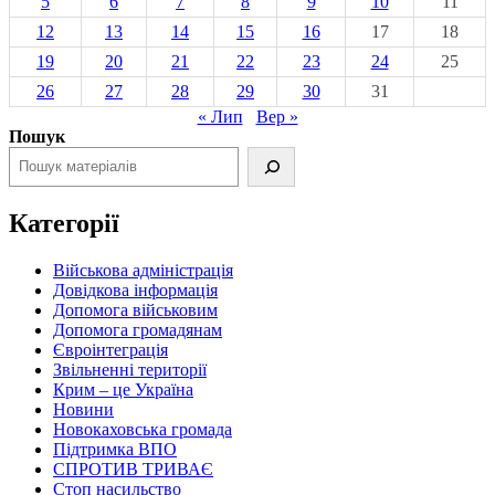
5
6
7
8
9
10
11
12
13
14
15
16
17
18
19
20
21
22
23
24
25
26
27
28
29
30
31
« Лип
Вер »
Пошук
Категорії
Військова адміністрація
Довідкова інформація
Допомога військовим
Допомога громадянам
Євроінтеграція
Звільненні території
Крим – це Україна
Новини
Новокаховська громада
Підтримка ВПО
СПРОТИВ ТРИВАЄ
Стоп насильство