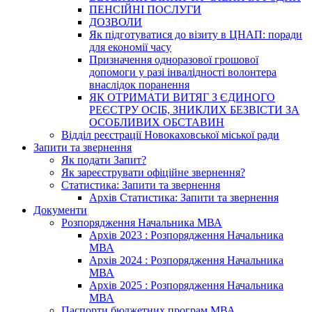
ПЕНСІЙНІ ПОСЛУГИ
ДОЗВОЛИ
Як підготуватися до візиту в ЦНАП: поради
для економії часу
Призначення одноразової грошової
допомоги у разі інвалідності волонтера
внаслідок поранення
ЯК ОТРИМАТИ ВИТЯГ З ЄДИНОГО
РЕЄСТРУ ОСІБ, ЗНИКЛИХ БЕЗВІСТИ ЗА
ОСОБЛИВИХ ОБСТАВИН
Відділ реєстрації Новокаховської міської ради
Запити та звернення
Як подати Запит?
Як зареєструвати офіційне звернення?
Статистика: Запити та звернення
Архів Статистика: Запити та звернення
Документи
Розпорядження Начальника МВА
Архів 2023 : Розпорядження Начальника
МВА
Архів 2024 : Розпорядження Начальника
МВА
Архів 2025 : Розпорядження Начальника
МВА
Паспорти бюджетних програм МВА