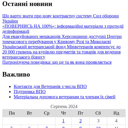
Останні новини
Що варто знати про нову контрактну систему Сил оборони
України
«ПОВЕРНИСЬ НА 100%»: інформаційні матеріали з протидії
дезінформації
Для евакуйованих мешканців Херсонщини доступні Центри
тимчасового перебування у Кривому Розі та Миколаєві
Український ветеранський фонд Мінветеранів компенсує до
20 000 гривень на купівлю предметів та товарів для ведення
ветеранського бізнесу
Патронізуюча поведінка: що це та як вона проявляється
Важливо
Контакти для Ветеранів з числа ВПО
Підтримка ВПО
Матеріальна допомога ветеранам та членам їх сімей
Серпень 2024
Пн
Вт
Ср
Чт
Пт
Сб
Нд
1
2
3
4