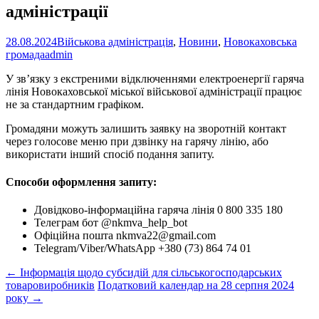
адміністрації
28.08.2024
Військова адміністрація
,
Новини
,
Новокаховська
громада
admin
У зв’язку з екстреними відключеннями електроенергії гаряча
лінія Новокаховської міської військової адміністрації працює
не за стандартним графіком.
Громадяни можуть залишить заявку на зворотній контакт
через голосове меню при дзвінку на гарячу лінію, або
використати інший спосіб подання запиту.
Способи оформлення запиту:
Довідково-інформаційна гаряча лінія 0 800 335 180
Телеграм бот @nkmva_help_bot
Офіційна пошта nkmva22@gmail.com
Telegram/Viber/WhatsApp +380 (73) 864 74 01
Post
←
Інформація щодо субсидій для сільськогосподарських
товаровиробників
Податковий календар на 28 серпня 2024
navigation
року
→