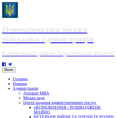
Новокаховська міська
військова адміністрація
Каховський район Херсонської області
Skip
Меню
to
content
Головна
Новини
Адміністрація
Аппарат МВА
Міська рада
Центр надання адміністративних послуг
єВІДНОВЛЕННЯ / ПОШКОДЖЕНЕ
МАЙНО
ВЕТЕРАНИ ВІЙНИ ТА ЧЛЕНИ ЇХ РОДИН