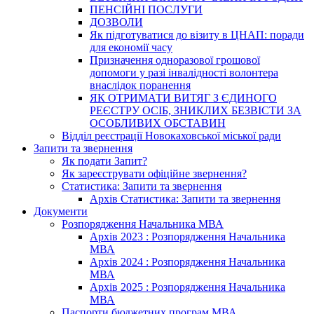
ПЕНСІЙНІ ПОСЛУГИ
ДОЗВОЛИ
Як підготуватися до візиту в ЦНАП: поради
для економії часу
Призначення одноразової грошової
допомоги у разі інвалідності волонтера
внаслідок поранення
ЯК ОТРИМАТИ ВИТЯГ З ЄДИНОГО
РЕЄСТРУ ОСІБ, ЗНИКЛИХ БЕЗВІСТИ ЗА
ОСОБЛИВИХ ОБСТАВИН
Відділ реєстрації Новокаховської міської ради
Запити та звернення
Як подати Запит?
Як зареєструвати офіційне звернення?
Статистика: Запити та звернення
Архів Статистика: Запити та звернення
Документи
Розпорядження Начальника МВА
Архів 2023 : Розпорядження Начальника
МВА
Архів 2024 : Розпорядження Начальника
МВА
Архів 2025 : Розпорядження Начальника
МВА
Паспорти бюджетних програм МВА