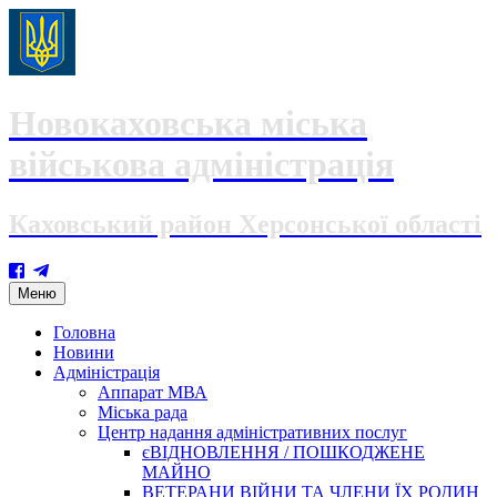
Новокаховська міська
військова адміністрація
Каховський район Херсонської області
Skip
Меню
to
content
Головна
Новини
Адміністрація
Аппарат МВА
Міська рада
Центр надання адміністративних послуг
єВІДНОВЛЕННЯ / ПОШКОДЖЕНЕ
МАЙНО
ВЕТЕРАНИ ВІЙНИ ТА ЧЛЕНИ ЇХ РОДИН