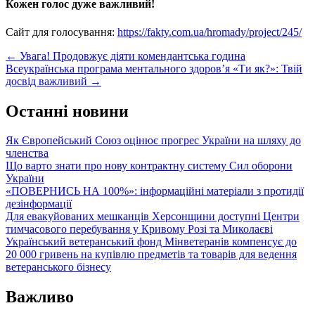
Кожен голос дуже важливий!
Сайт для голосування:
https://fakty.com.ua/hromady/project/245/
Post
←
Увага! Продовжує діяти комендантська година
Всеукраїнська програма ментального здоров’я «Ти як?»: Твій
navigation
досвід важливий
→
Останні новини
Як Європейський Союз оцінює прогрес України на шляху до
членства
Що варто знати про нову контрактну систему Сил оборони
України
«ПОВЕРНИСЬ НА 100%»: інформаційні матеріали з протидії
дезінформації
Для евакуйованих мешканців Херсонщини доступні Центри
тимчасового перебування у Кривому Розі та Миколаєві
Український ветеранський фонд Мінветеранів компенсує до
20 000 гривень на купівлю предметів та товарів для ведення
ветеранського бізнесу
Важливо