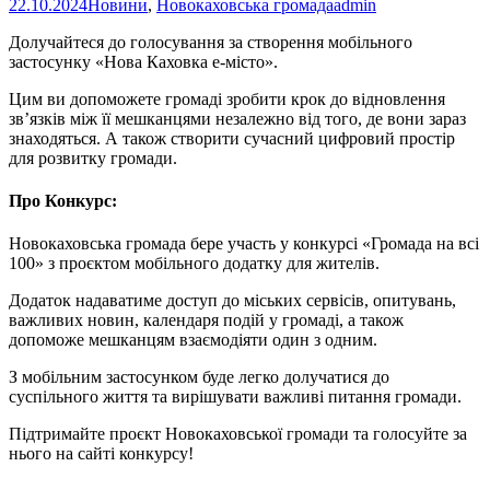
22.10.2024
Новини
,
Новокаховська громада
admin
Долучайтеся до голосування за створення мобільного
застосунку «Нова Каховка е-місто».
Цим ви допоможете громаді зробити крок до відновлення
зв’язків між її мешканцями незалежно від того, де вони зараз
знаходяться. А також створити сучасний цифровий простір
для розвитку громади.
Про Конкурс:
Новокаховська громада бере участь у конкурсі «Громада на всі
100» з проєктом мобільного додатку для жителів.
Додаток надаватиме доступ до міських сервісів, опитувань,
важливих новин, календаря подій у громаді, а також
допоможе мешканцям взаємодіяти один з одним.
З мобільним застосунком буде легко долучатися до
суспільного життя та вирішувати важливі питання громади.
Підтримайте проєкт Новокаховської громади та голосуйте за
нього на сайті конкурсу!