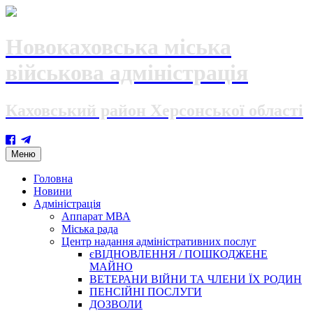
Новокаховська міська
військова адміністрація
Каховський район Херсонської області
Skip
Меню
to
content
Головна
Новини
Адміністрація
Аппарат МВА
Міська рада
Центр надання адміністративних послуг
єВІДНОВЛЕННЯ / ПОШКОДЖЕНЕ
МАЙНО
ВЕТЕРАНИ ВІЙНИ ТА ЧЛЕНИ ЇХ РОДИН
ПЕНСІЙНІ ПОСЛУГИ
ДОЗВОЛИ