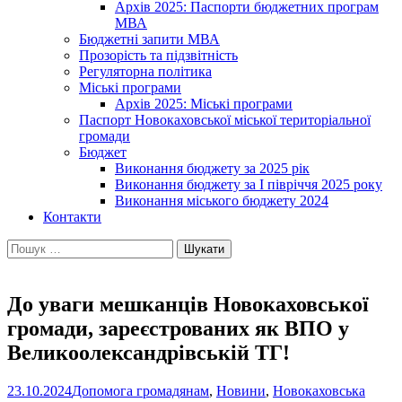
Архів 2025: Паспорти бюджетних програм
МВА
Бюджетні запити МВА
Прозорість та підзвітність
Регуляторна політика
Міські програми
Архів 2025: Міські програми
Паспорт Новокаховської міської територіальної
громади
Бюджет
Виконання бюджету за 2025 рік
Виконання бюджету за І півріччя 2025 року
Виконання міського бюджету 2024
Контакти
Пошук:
До уваги мешканців Новокаховської
громади, зареєстрованих як ВПО у
Великоолександрівській ТГ!
23.10.2024
Допомога громадянам
,
Новини
,
Новокаховська