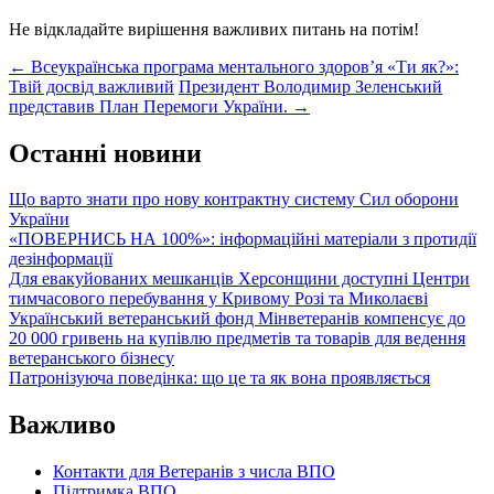
Не відкладайте вирішення важливих питань на потім!
Post
←
Всеукраїнська програма ментального здоров’я «Ти як?»:
Твій досвід важливий
Президент Володимир Зеленський
navigation
представив План Перемоги України.
→
Останні новини
Що варто знати про нову контрактну систему Сил оборони
України
«ПОВЕРНИСЬ НА 100%»: інформаційні матеріали з протидії
дезінформації
Для евакуйованих мешканців Херсонщини доступні Центри
тимчасового перебування у Кривому Розі та Миколаєві
Український ветеранський фонд Мінветеранів компенсує до
20 000 гривень на купівлю предметів та товарів для ведення
ветеранського бізнесу
Патронізуюча поведінка: що це та як вона проявляється
Важливо
Контакти для Ветеранів з числа ВПО
Підтримка ВПО