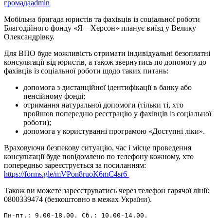
громада
admin
Мобільна бригада юристів та фахівців із соціальної роботи
Благодійного фонду «Я – Херсон» планує виїзд у Велику
Олександрівку.
Для ВПО буде можливість отримати індивідуальні безоплатні
консультації від юристів, а також звернутись по допомогу до
фахівців із соціальної роботи щодо таких питань:
допомога з дистанційної ідентифікації в банку або
пенсійному фонді;
отримання натуральної допомоги (тільки ті, хто
пройшов попередню реєстрацію у фахівців із соціальної
роботи);
допомога у користуванні програмою «Доступні ліки».
Враховуючи безпекову ситуацію, час і місце проведення
консультації буде повідомлено по телефону кожному, хто
попередньо зареєструється за посиланням:
https://forms.gle/mVPon8ruoK6mC4sr6
Також ви можете зареєструватись через телефон гарячої лінії:
0800339474 (безкоштовно в межах України).
Пн-пт.: 9.00-18.00. Сб.: 10.00-14.00.