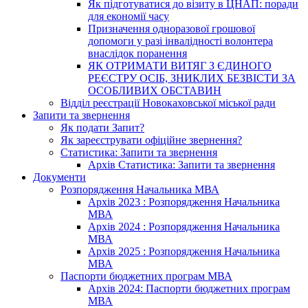
Як підготуватися до візиту в ЦНАП: поради
для економії часу
Призначення одноразової грошової
допомоги у разі інвалідності волонтера
внаслідок поранення
ЯК ОТРИМАТИ ВИТЯГ З ЄДИНОГО
РЕЄСТРУ ОСІБ, ЗНИКЛИХ БЕЗВІСТИ ЗА
ОСОБЛИВИХ ОБСТАВИН
Відділ реєстрації Новокаховської міської ради
Запити та звернення
Як подати Запит?
Як зареєструвати офіційне звернення?
Статистика: Запити та звернення
Архів Статистика: Запити та звернення
Документи
Розпорядження Начальника МВА
Архів 2023 : Розпорядження Начальника
МВА
Архів 2024 : Розпорядження Начальника
МВА
Архів 2025 : Розпорядження Начальника
МВА
Паспорти бюджетних програм МВА
Архів 2024: Паспорти бюджетних програм
МВА