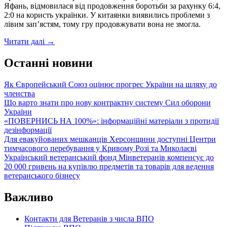
Яфань, відмовилася від продовження боротьби за рахунку 6:4,
Нової
2:0 на користь українки. У китаянки виявились проблеми з
Каховки
лівим зап’ястям, тому гру продовжувати вона не змогла.
Новокаховчанка
Читати далі
→
Ангеліна
Калініна
Останні новини
вийшла
до
Як Європейський Союз оцінює прогрес України на шляху до
другого
членства
кола
Що варто знати про нову контрактну систему Сил оборони
турніру
України
в
«ПОВЕРНИСЬ НА 100%»: інформаційні матеріали з протидії
Брісбені
дезінформації
Для евакуйованих мешканців Херсонщини доступні Центри
тимчасового перебування у Кривому Розі та Миколаєві
Український ветеранський фонд Мінветеранів компенсує до
20 000 гривень на купівлю предметів та товарів для ведення
ветеранського бізнесу
Важливо
Контакти для Ветеранів з числа ВПО