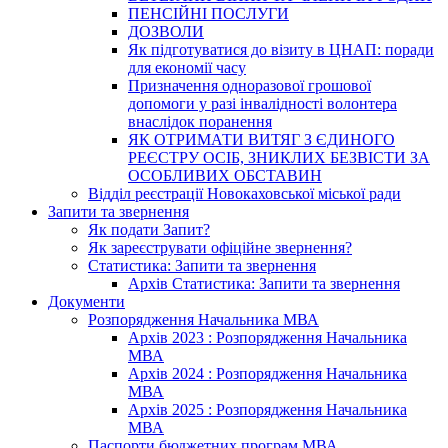
ПЕНСІЙНІ ПОСЛУГИ
ДОЗВОЛИ
Як підготуватися до візиту в ЦНАП: поради
для економії часу
Призначення одноразової грошової
допомоги у разі інвалідності волонтера
внаслідок поранення
ЯК ОТРИМАТИ ВИТЯГ З ЄДИНОГО
РЕЄСТРУ ОСІБ, ЗНИКЛИХ БЕЗВІСТИ ЗА
ОСОБЛИВИХ ОБСТАВИН
Відділ реєстрації Новокаховської міської ради
Запити та звернення
Як подати Запит?
Як зареєструвати офіційне звернення?
Статистика: Запити та звернення
Архів Статистика: Запити та звернення
Документи
Розпорядження Начальника МВА
Архів 2023 : Розпорядження Начальника
МВА
Архів 2024 : Розпорядження Начальника
МВА
Архів 2025 : Розпорядження Начальника
МВА
Паспорти бюджетних програм МВА