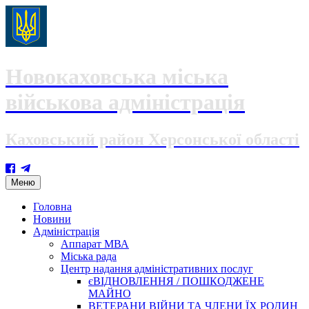
Новокаховська міська
військова адміністрація
Каховський район Херсонської області
Skip
Меню
to
content
Головна
Новини
Адміністрація
Аппарат МВА
Міська рада
Центр надання адміністративних послуг
єВІДНОВЛЕННЯ / ПОШКОДЖЕНЕ
МАЙНО
ВЕТЕРАНИ ВІЙНИ ТА ЧЛЕНИ ЇХ РОДИН