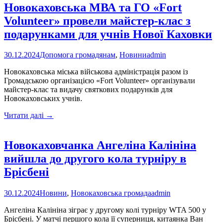
Новокаховська МВА та ГО «Fort
Volunteer» провели майстер-клас з
подарунками для учнів Нової Каховки
30.12.2024
Допомога громадянам
,
Новини
admin
Новокаховська міська військова адміністрація разом із
Громадською організацією «Fort Volunteer» організували
майстер-клас та видачу святкових подарунків для
Новокаховських учнів.
Новокаховська
Читати далі
→
МВА
та
ГО
Новокаховчанка Ангеліна Калініна
«Fort
вийшла до другого кола турніру в
Volunteer»
провели
Брісбені
майстер-
клас
30.12.2024
Новини
,
Новокаховська громада
admin
з
подарунками
Ангеліна Калініна зіграє у другому колі турніру WTA 500 у
для
Брісбені. У матчі першого кола її суперниця, китаянка Ван
учнів