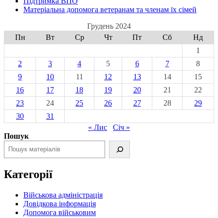
Підтримка ВПО
Матеріальна допомога ветеранам та членам їх сімей
Грудень 2024
Пн
Вт
Ср
Чт
Пт
Сб
Нд
1
2
3
4
5
6
7
8
9
10
11
12
13
14
15
16
17
18
19
20
21
22
23
24
25
26
27
28
29
30
31
« Лис
Січ »
Пошук
Категорії
Військова адміністрація
Довідкова інформація
Допомога військовим