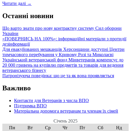
Як
Читати далі
→
захистити
свої
Останні новини
права
під
Що варто знати про нову контрактну систему Сил оборони
час
України
та
«ПОВЕРНИСЬ НА 100%»: інформаційні матеріали з протидії
після
дезінформації
завершення
Для евакуйованих мешканців Херсонщини доступні Центри
воєнного
тимчасового перебування у Кривому Розі та Миколаєві
стану:
Український ветеранський фонд Мінветеранів компенсує до
пам’ятка
20 000 гривень на купівлю предметів та товарів для ведення
для
ветеранського бізнесу
ВПО
Патронізуюча поведінка: що це та як вона проявляється
Важливо
Контакти для Ветеранів з числа ВПО
Підтримка ВПО
Матеріальна допомога ветеранам та членам їх сімей
Січень 2025
Пн
Вт
Ср
Чт
Пт
Сб
Нд