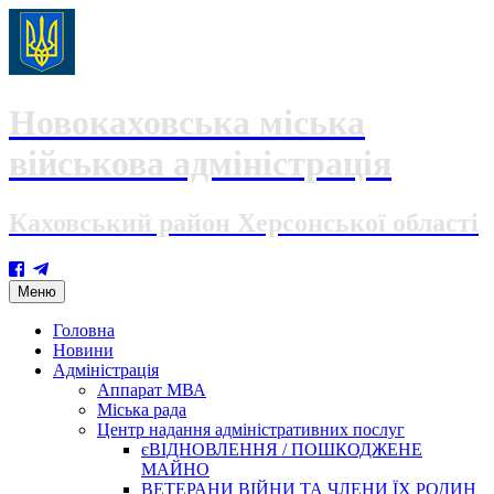
Новокаховська міська
військова адміністрація
Каховський район Херсонської області
Skip
Меню
to
content
Головна
Новини
Адміністрація
Аппарат МВА
Міська рада
Центр надання адміністративних послуг
єВІДНОВЛЕННЯ / ПОШКОДЖЕНЕ
МАЙНО
ВЕТЕРАНИ ВІЙНИ ТА ЧЛЕНИ ЇХ РОДИН