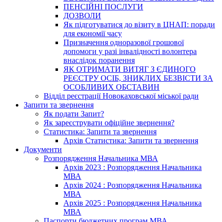
ПЕНСІЙНІ ПОСЛУГИ
ДОЗВОЛИ
Як підготуватися до візиту в ЦНАП: поради
для економії часу
Призначення одноразової грошової
допомоги у разі інвалідності волонтера
внаслідок поранення
ЯК ОТРИМАТИ ВИТЯГ З ЄДИНОГО
РЕЄСТРУ ОСІБ, ЗНИКЛИХ БЕЗВІСТИ ЗА
ОСОБЛИВИХ ОБСТАВИН
Відділ реєстрації Новокаховської міської ради
Запити та звернення
Як подати Запит?
Як зареєструвати офіційне звернення?
Статистика: Запити та звернення
Архів Статистика: Запити та звернення
Документи
Розпорядження Начальника МВА
Архів 2023 : Розпорядження Начальника
МВА
Архів 2024 : Розпорядження Начальника
МВА
Архів 2025 : Розпорядження Начальника
МВА
Паспорти бюджетних програм МВА