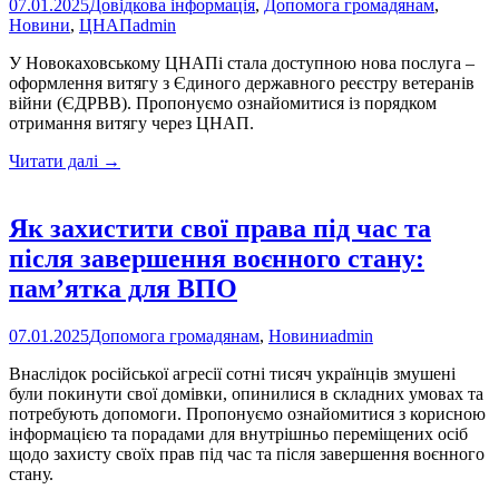
07.01.2025
Довідкова інформація
,
Допомога громадянам
,
управління
Новини
,
ЦНАП
admin
праці
та
У Новокаховському ЦНАПі стала доступною нова послуга –
соціального
оформлення витягу з Єдиного державного реєстру ветеранів
захисту
війни (ЄДРВВ). Пропонуємо ознайомитися із порядком
у
отримання витягу через ЦНАП.
2024
році
У
Читати далі
→
Новокаховському
ЦНАПі
тепер
Як захистити свої права під час та
можна
після завершення воєнного стану:
отримати
витяг
пам’ятка для ВПО
з
Єдиного
07.01.2025
Допомога громадянам
,
Новини
admin
державного
реєстру
Внаслідок російської агресії сотні тисяч українців змушені
ветеранів
були покинути свої домівки, опинилися в складних умовах та
війни
потребують допомоги. Пропонуємо ознайомитися з корисною
інформацією та порадами для внутрішньо переміщених осіб
щодо захисту своїх прав під час та після завершення воєнного
стану.