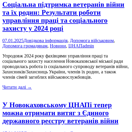
Соціальна підтримка ветеранів війни
та їх родин: Результати роботи
управління праці та соціального
захисту у 2024 році
07.01.2025
Довідкова інформація
,
Допомога військовим
,
Допомога громадянам
,
Новини
,
ЦНАП
admin
Упродовж 2024 року фахівцями управління праці та
соціального захисту населення Новокаховської міської ради
проводилась робота із соціального супроводу ветеранів війни,
Захисників/Захисниць України, членів їх родин, а також
членів сімей загиблих військовослужбовців.
Соціальна
Читати далі
→
підтримка
ветеранів
війни
У Новокаховському ЦНАПі тепер
та
можна отримати витяг з Єдиного
їх
родин:
державного реєстру ветеранів війни
Результати
роботи