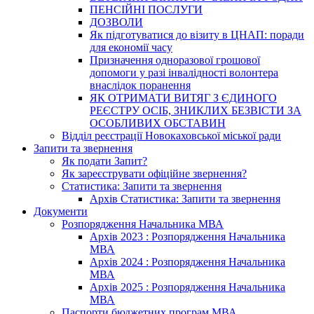
ПЕНСІЙНІ ПОСЛУГИ
ДОЗВОЛИ
Як підготуватися до візиту в ЦНАП: поради
для економії часу
Призначення одноразової грошової
допомоги у разі інвалідності волонтера
внаслідок поранення
ЯК ОТРИМАТИ ВИТЯГ З ЄДИНОГО
РЕЄСТРУ ОСІБ, ЗНИКЛИХ БЕЗВІСТИ ЗА
ОСОБЛИВИХ ОБСТАВИН
Відділ реєстрації Новокаховської міської ради
Запити та звернення
Як подати Запит?
Як зареєструвати офіційне звернення?
Статистика: Запити та звернення
Архів Статистика: Запити та звернення
Документи
Розпорядження Начальника МВА
Архів 2023 : Розпорядження Начальника
МВА
Архів 2024 : Розпорядження Начальника
МВА
Архів 2025 : Розпорядження Начальника
МВА
Паспорти бюджетних програм МВА