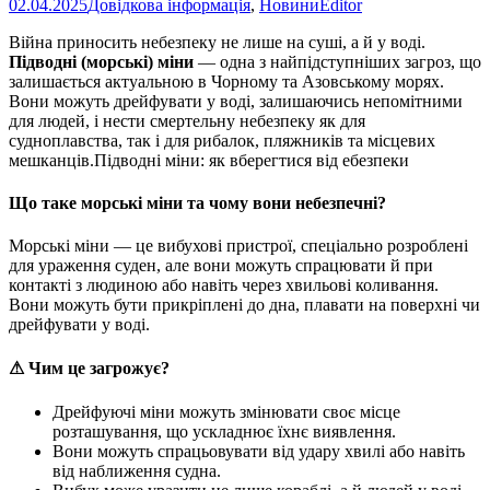
02.04.2025
Довідкова інформація
,
Новини
Editor
Війна приносить небезпеку не лише на суші, а й у воді.
Підводні (морські) міни
— одна з найпідступніших загроз, що
залишається актуальною в Чорному та Азовському морях.
Вони можуть дрейфувати у воді, залишаючись непомітними
для людей, і нести смертельну небезпеку як для
судноплавства, так і для рибалок, пляжників та місцевих
мешканців.Підводні міни: як вберегтися від ебезпеки
Що таке морські міни та чому вони небезпечні?
Морські міни — це вибухові пристрої, спеціально розроблені
для ураження суден, але вони можуть спрацювати й при
контакті з людиною або навіть через хвильові коливання.
Вони можуть бути прикріплені до дна, плавати на поверхні чи
дрейфувати у воді.
⚠ Чим це загрожує?
Дрейфуючі міни можуть змінювати своє місце
розташування, що ускладнює їхнє виявлення.
Вони можуть спрацьовувати від удару хвилі або навіть
від наближення судна.