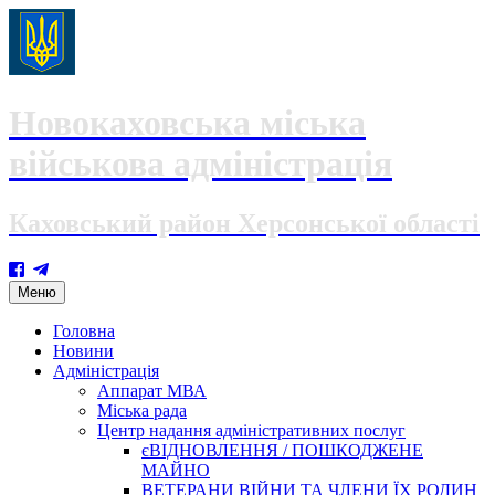
Новокаховська міська
військова адміністрація
Каховський район Херсонської області
Skip
Меню
to
content
Головна
Новини
Адміністрація
Аппарат МВА
Міська рада
Центр надання адміністративних послуг
єВІДНОВЛЕННЯ / ПОШКОДЖЕНЕ
МАЙНО
ВЕТЕРАНИ ВІЙНИ ТА ЧЛЕНИ ЇХ РОДИН