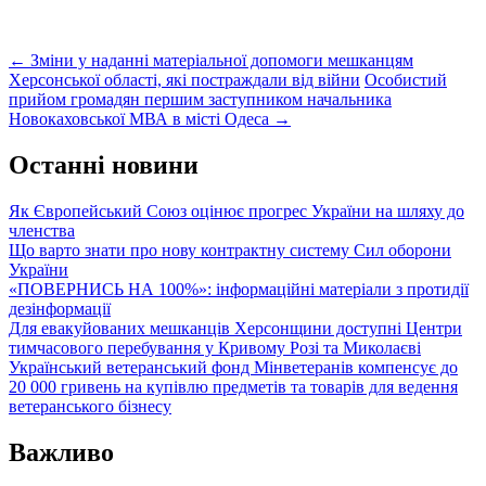
Post
←
Зміни у наданні матеріальної допомоги мешканцям
Херсонської області, які постраждали від війни
Особистий
navigation
прийом громадян першим заступником начальника
Новокаховської МВА в місті Одеса
→
Останні новини
Як Європейський Союз оцінює прогрес України на шляху до
членства
Що варто знати про нову контрактну систему Сил оборони
України
«ПОВЕРНИСЬ НА 100%»: інформаційні матеріали з протидії
дезінформації
Для евакуйованих мешканців Херсонщини доступні Центри
тимчасового перебування у Кривому Розі та Миколаєві
Український ветеранський фонд Мінветеранів компенсує до
20 000 гривень на купівлю предметів та товарів для ведення
ветеранського бізнесу
Важливо