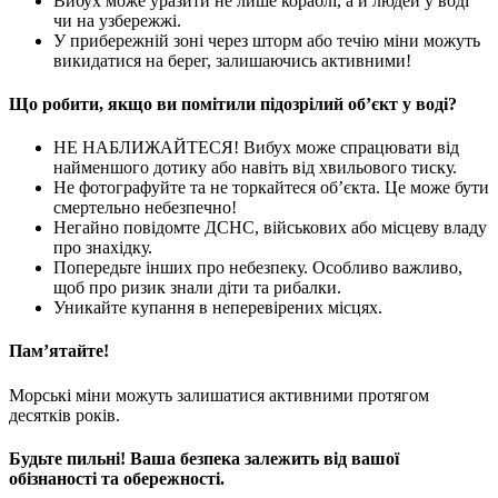
Вибух може уразити не лише кораблі, а й людей у воді
чи на узбережжі.
У прибережній зоні через шторм або течію міни можуть
викидатися на берег, залишаючись активними!
Що робити, якщо ви помітили підозрілий об’єкт у воді?
НЕ НАБЛИЖАЙТЕСЯ! Вибух може спрацювати від
найменшого дотику або навіть від хвильового тиску.
Не фотографуйте та не торкайтеся об’єкта. Це може бути
смертельно небезпечно!
Негайно повідомте ДСНС, військових або місцеву владу
про знахідку.
Попередьте інших про небезпеку. Особливо важливо,
щоб про ризик знали діти та рибалки.
Уникайте купання в неперевірених місцях.
Пам’ятайте!
Морські міни можуть залишатися активними протягом
десятків років.
Будьте пильні! Ваша безпека залежить від вашої
обізнаності та обережності.