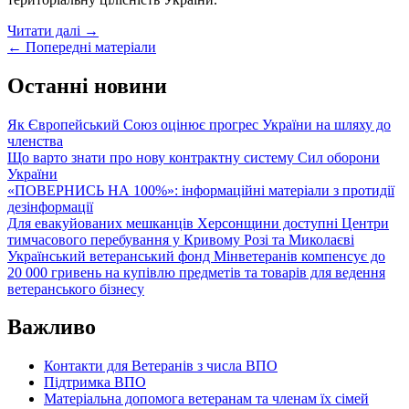
УІНП
Читати далі
→
Posts
підготував
←
Попередні матеріали
інформаційні
navigation
матеріали
Останні новини
до
Дня
Як Європейський Союз оцінює прогрес України на шляху до
пам’яті
членства
загиблих
Що варто знати про нову контрактну систему Сил оборони
захисників
України
України
«ПОВЕРНИСЬ НА 100%»: інформаційні матеріали з протидії
дезінформації
Для евакуйованих мешканців Херсонщини доступні Центри
тимчасового перебування у Кривому Розі та Миколаєві
Український ветеранський фонд Мінветеранів компенсує до
20 000 гривень на купівлю предметів та товарів для ведення
ветеранського бізнесу
Важливо
Контакти для Ветеранів з числа ВПО
Підтримка ВПО
Матеріальна допомога ветеранам та членам їх сімей