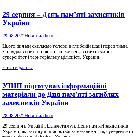
розробило
посібник
для
29 серпня – День пам’яті захисників
викривачів
України
корупції:
як
діяти
29.08.2025
Новини
admin
і
куди
Цього дня ми схиляємо голови в глибокій шані перед тими,
звертатися
хто віддав найцінніше
–
своє життя
–
за незалежність,
суверенітет і територіальну цілісність України.
29
Читати далі
→
серпня
–
День
УІНП підготував інформаційні
пам’яті
матеріали до Дня пам’яті загиблих
захисників
України
захисників України
28.08.2025
Новини
admin
29 серпня в Україні відзначатимуть День пам’яті захисників
України, які загинули в боротьбі за незалежність, суверенітет і
територіальну цілісність України.