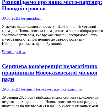
Розповідаємо про наше місто-партнер:
Новодністровськ
30.08.2025
Новини
admin
У межах національного проєкту «Пліч-о-пліч: Згуртовані
громади» Новокаховська громада має за честь співпрацювати
з містом-партнером, яке вражає своєю цілеспрямованістю,
згуртованістю та прагненням до сталого розвитку –
Новодністровськом, що на Буковині.
Розповідаємо
Читати далі
→
про
наше
місто-
Серпнева конференція педагогічних
партнер:
працівників Новокаховської міської
Новодністровськ
ради
29.08.2025
Новини
,
Новокаховська громада
admin
29 серпня 2025 року відбулася міська серпнева конференція
педагогічних працівників Новокаховської міської ради, що
проходила на платформі ZOOM. До участі в онлайн-заході