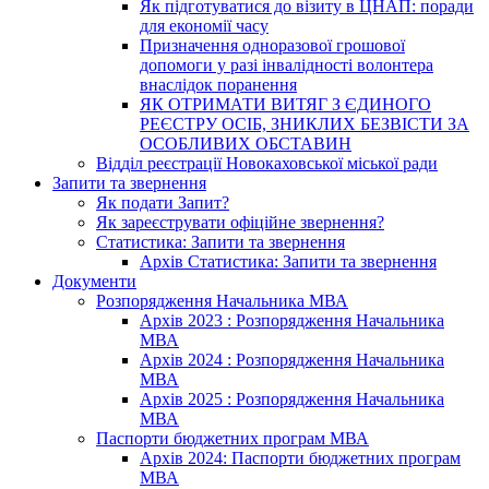
Як підготуватися до візиту в ЦНАП: поради
для економії часу
Призначення одноразової грошової
допомоги у разі інвалідності волонтера
внаслідок поранення
ЯК ОТРИМАТИ ВИТЯГ З ЄДИНОГО
РЕЄСТРУ ОСІБ, ЗНИКЛИХ БЕЗВІСТИ ЗА
ОСОБЛИВИХ ОБСТАВИН
Відділ реєстрації Новокаховської міської ради
Запити та звернення
Як подати Запит?
Як зареєструвати офіційне звернення?
Статистика: Запити та звернення
Архів Статистика: Запити та звернення
Документи
Розпорядження Начальника МВА
Архів 2023 : Розпорядження Начальника
МВА
Архів 2024 : Розпорядження Начальника
МВА
Архів 2025 : Розпорядження Начальника
МВА
Паспорти бюджетних програм МВА
Архів 2024: Паспорти бюджетних програм
МВА