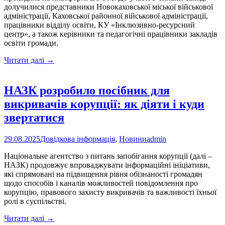
долучилися представники Новокаховської міської військової
адміністрації, Каховської районної військової адміністрації,
працівники відділу освіти, КУ «Інклюзивно-ресурсний
центр», а також керівники та педагогічні працівники закладів
освіти громади.
Серпнева
Читати далі
→
конференція
педагогічних
працівників
НАЗК розробило посібник для
Новокаховської
викривачів корупції: як діяти і куди
міської
ради
звертатися
29.08.2025
Довідкова інформація
,
Новини
admin
Національне агентство з питань запобігання корупції (далі –
НАЗК) продовжує впроваджувати інформаційні ініціативи,
які спрямовані на підвищення рівня обізнаності громадян
щодо способів і каналів можливостей повідомлення про
корупцію, правового захисту викривачів та важливості їхньої
ролі в суспільстві.
НАЗК
Читати далі
→