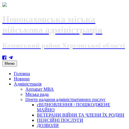
Новокаховська міська
військова адміністрація
Каховський район Херсонської області
Skip
Меню
to
content
Головна
Новини
Адміністрація
Аппарат МВА
Міська рада
Центр надання адміністративних послуг
єВІДНОВЛЕННЯ / ПОШКОДЖЕНЕ
МАЙНО
ВЕТЕРАНИ ВІЙНИ ТА ЧЛЕНИ ЇХ РОДИН
ПЕНСІЙНІ ПОСЛУГИ
ДОЗВОЛИ