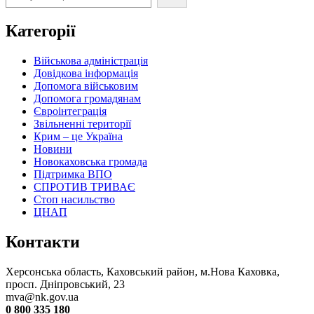
Категорії
Військова адміністрація
Довідкова інформація
Допомога військовим
Допомога громадянам
Євроінтеграція
Звільненні території
Крим – це Україна
Новини
Новокаховська громада
Підтримка ВПО
СПРОТИВ ТРИВАЄ
Стоп насильство
ЦНАП
Контакти
Херсонська область, Каховський район, м.Нова Каховка,
просп. Дніпровський, 23
mva@nk.gov.ua
0 800 335 180