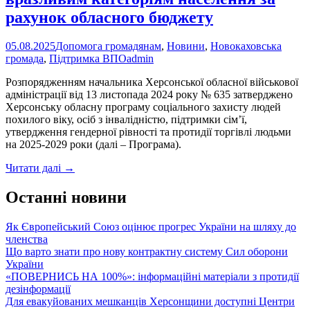
рахунок обласного бюджету
05.08.2025
Допомога громадянам
,
Новини
,
Новокаховська
громада
,
Підтримка ВПО
admin
Розпорядженням начальника Херсонської обласної військової
адміністрації від 13 листопада 2024 року № 635 затверджено
Херсонську обласну програму соціального захисту людей
похилого віку, осіб з інвалідністю, підтримки сім’ї,
утвердження гендерної рівності та протидії торгівлі людьми
на 2025-2029 роки (далі – Програма).
Надання
Читати далі
→
матеріальної
допомоги
Останні новини
вразливим
категоріям
Як Європейський Союз оцінює прогрес України на шляху до
населення
членства
за
Що варто знати про нову контрактну систему Сил оборони
рахунок
України
обласного
«ПОВЕРНИСЬ НА 100%»: інформаційні матеріали з протидії
бюджету
дезінформації
Для евакуйованих мешканців Херсонщини доступні Центри