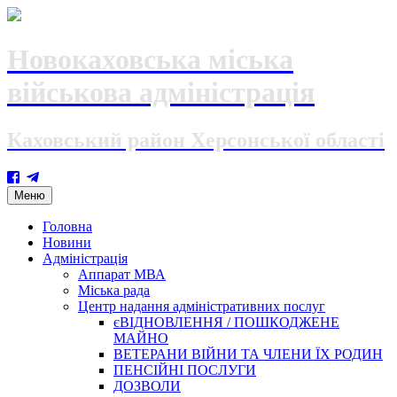
Новокаховська міська
військова адміністрація
Каховський район Херсонської області
Skip
Меню
to
content
Головна
Новини
Адміністрація
Аппарат МВА
Міська рада
Центр надання адміністративних послуг
єВІДНОВЛЕННЯ / ПОШКОДЖЕНЕ
МАЙНО
ВЕТЕРАНИ ВІЙНИ ТА ЧЛЕНИ ЇХ РОДИН
ПЕНСІЙНІ ПОСЛУГИ
ДОЗВОЛИ