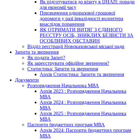
Як підготуватися до візиту в ЦНАП: поради
для економії часу
Призначення одноразової грошової
допомоги у разі інвалідності волонтера
внаслідок поранення
ЯК ОТРИМАТИ ВИТЯГ З ЄДИНОГО
РЕЄСТРУ ОСІБ, ЗНИКЛИХ БЕЗВІСТИ ЗА
ОСОБЛИВИХ ОБСТАВИН
Відділ реєстрації Новокаховської міської ради
Запити та звернення
Як подати Запит?
Як зареєструвати офіційне звернення?
Статистика: Запити та звернення
Архів Статистика: Запити та звернення
Документи
Розпорядження Начальника МВА
Архів 2023 : Розпорядження Начальника
МВА
Архів 2024 : Розпорядження Начальника
МВА
Архів 2025 : Розпорядження Начальника
МВА
Паспорти бюджетних програм МВА
Архів 2024: Паспорти бюджетних програм
МВА