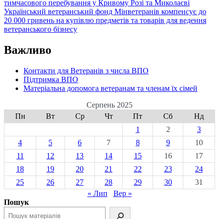
тимчасового перебування у Кривому Розі та Миколаєві
Український ветеранський фонд Мінветеранів компенсує до
20 000 гривень на купівлю предметів та товарів для ведення
ветеранського бізнесу
Важливо
Контакти для Ветеранів з числа ВПО
Підтримка ВПО
Матеріальна допомога ветеранам та членам їх сімей
Серпень 2025
Пн
Вт
Ср
Чт
Пт
Сб
Нд
1
2
3
4
5
6
7
8
9
10
11
12
13
14
15
16
17
18
19
20
21
22
23
24
25
26
27
28
29
30
31
« Лип
Вер »
Пошук