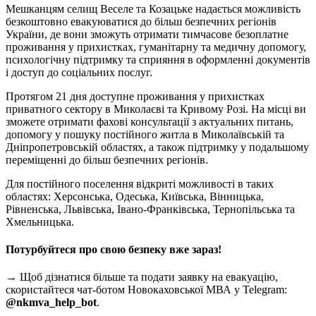
Мешканцям селищ Веселе та Козацьке надається можливість
безкоштовно евакуюватися до більш безпечних регіонів
України, де вони зможуть отримати тимчасове безоплатне
проживання у прихистках, гуманітарну та медичну допомогу,
психологічну підтримку та сприяння в оформленні документів
і доступ до соціальних послуг.
Протягом 21 дня доступне проживання у прихистках
приватного сектору в Миколаєві та Кривому Розі. На місці ви
зможете отримати фахові консультації з актуальних питань,
допомогу у пошуку постійного житла в Миколаївській та
Дніпропетровській областях, а також підтримку у подальшому
переміщенні до більш безпечних регіонів.
Для постійного поселення відкриті можливості в таких
областях: Херсонська, Одеська, Київська, Вінницька,
Рівненська, Львівська, Івано-Франківська, Тернопільська та
Хмельницька.
Потурбуйтеся про свою безпеку вже зараз!
→ Щоб дізнатися більше та подати заявку на евакуацію,
скористайтеся чат-ботом Новокаховської МВА у Telegram:
@nkmva_help_bot
.