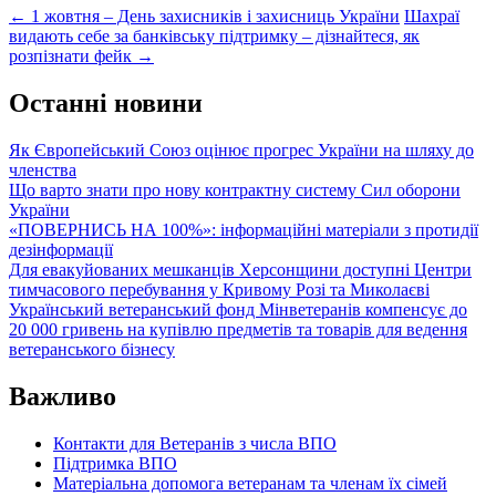
Post
←
1 жовтня – День захисників і захисниць України
Шахраї
видають себе за банківську підтримку – дізнайтеся, як
navigation
розпізнати фейк
→
Останні новини
Як Європейський Союз оцінює прогрес України на шляху до
членства
Що варто знати про нову контрактну систему Сил оборони
України
«ПОВЕРНИСЬ НА 100%»: інформаційні матеріали з протидії
дезінформації
Для евакуйованих мешканців Херсонщини доступні Центри
тимчасового перебування у Кривому Розі та Миколаєві
Український ветеранський фонд Мінветеранів компенсує до
20 000 гривень на купівлю предметів та товарів для ведення
ветеранського бізнесу
Важливо
Контакти для Ветеранів з числа ВПО
Підтримка ВПО
Матеріальна допомога ветеранам та членам їх сімей