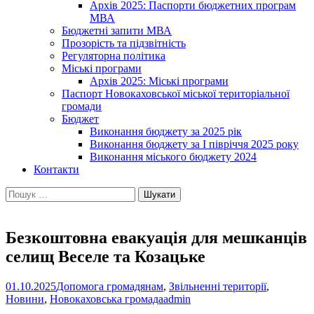
Архів 2025: Паспорти бюджетних програм
МВА
Бюджетні запити МВА
Прозорість та підзвітність
Регуляторна політика
Міські програми
Архів 2025: Міські програми
Паспорт Новокаховської міської територіальної
громади
Бюджет
Виконання бюджету за 2025 рік
Виконання бюджету за І півріччя 2025 року
Виконання міського бюджету 2024
Контакти
Пошук:
Безкоштовна евакуація для мешканців
селищ Веселе та Козацьке
01.10.2025
Допомога громадянам
,
Звільненні території
,
Новини
,
Новокаховська громада
admin