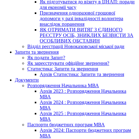
Як підготуватися до візиту в ЦНАП: поради
для економії часу
Призначення одноразової грошової
допомоги у разі інвалідності волонтера
внаслідок поранення
ЯК ОТРИМАТИ ВИТЯГ З ЄДИНОГО
РЕЄСТРУ ОСІБ, ЗНИКЛИХ БЕЗВІСТИ ЗА
ОСОБЛИВИХ ОБСТАВИН
Відділ реєстрації Новокаховської міської ради
Запити та звернення
Як подати Запит?
Як зареєструвати офіційне звернення?
Статистика: Запити та звернення
Архів Статистика: Запити та звернення
Документи
Розпорядження Начальника МВА
Архів 2023 : Розпорядження Начальника
МВА
Архів 2024 : Розпорядження Начальника
МВА
Архів 2025 : Розпорядження Начальника
МВА
Паспорти бюджетних програм МВА
Архів 2024: Паспорти бюджетних програм
МВА