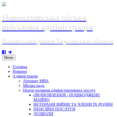
Новокаховська міська
військова адміністрація
Каховський район Херсонської області
Skip
Меню
to
content
Головна
Новини
Адміністрація
Аппарат МВА
Міська рада
Центр надання адміністративних послуг
єВІДНОВЛЕННЯ / ПОШКОДЖЕНЕ
МАЙНО
ВЕТЕРАНИ ВІЙНИ ТА ЧЛЕНИ ЇХ РОДИН
ПЕНСІЙНІ ПОСЛУГИ
ДОЗВОЛИ