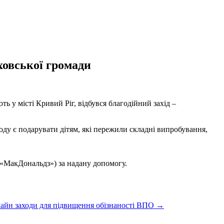
ховської громади
ь у місті Кривий Ріг, відбувся благодійний захід –
оду є подарувати дітям, які пережили складні випробування,
(«МакДональдз») за надану допомогу.
айн заходи для підвищення обізнаності ВПО
→