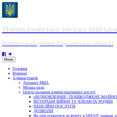
Новокаховська міська військо
Каховський район Херсонської області
Skip
Меню
to
content
Головна
Новини
Адміністрація
Аппарат МВА
Міська рада
Центр надання адміністративних послуг
єВІДНОВЛЕННЯ / ПОШКОДЖЕНЕ МАЙН
ВЕТЕРАНИ ВІЙНИ ТА ЧЛЕНИ ЇХ РОДИН
ПЕНСІЙНІ ПОСЛУГИ
ДОЗВОЛИ
Як підготуватися до візиту в ЦНАП: поради дл