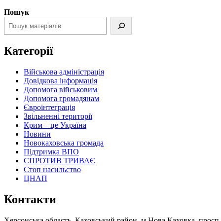
Пошук
Категорії
Військова адміністрація
Довідкова інформація
Допомога військовим
Допомога громадянам
Євроінтеграція
Звільненні території
Крим – це Україна
Новини
Новокаховська громада
Підтримка ВПО
СПРОТИВ ТРИВАЄ
Стоп насильство
ЦНАП
Контакти
Херсонська область, Каховський район, м.Нова Каховка, просп