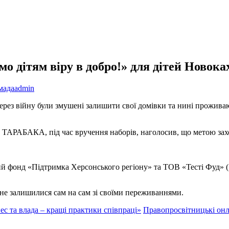
мо дітям віру в добро!» для дітей Новока
мада
admin
ерез війну були змушені залишити свої домівки та нині проживают
ег ТАРАБАКА, під час вручення наборів, наголосив, що метою зах
ий фонд «Підтримка Херсонського регіону» та ТОВ «Тесті Фуд» 
не залишилися сам на сам зі своїми переживаннями.
ес та влада – кращі практики співпраці»
Правопросвітницькі онл