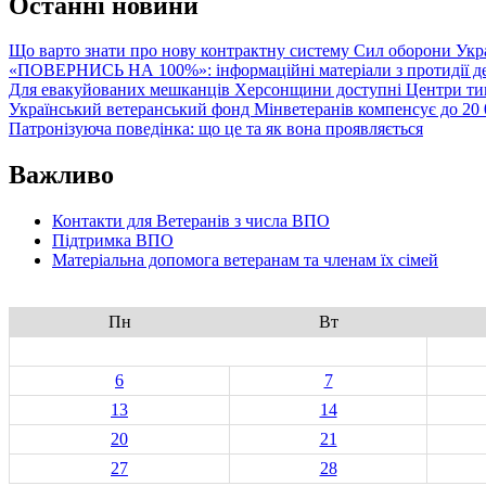
Останні новини
Що варто знати про нову контрактну систему Сил оборони Укр
«ПОВЕРНИСЬ НА 100%»: інформаційні матеріали з протидії де
Для евакуйованих мешканців Херсонщини доступні Центри тим
Український ветеранський фонд Мінветеранів компенсує до 20 0
Патронізуюча поведінка: що це та як вона проявляється
Важливо
Контакти для Ветеранів з числа ВПО
Підтримка ВПО
Матеріальна допомога ветеранам та членам їх сімей
Пн
Вт
6
7
13
14
20
21
27
28