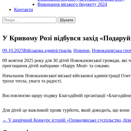
Виконання міського бюджету 2024
Контакти
Пошук:
У Кривому Розі відбувся захід «Подаруй
09.10.2025
Військова адміністрація
,
Новини
,
Новокаховська гро
09 жовтня 2025 року для 30 дітей Новокаховської громади, які ч
пригощання дітей наборами «Happy Meal» та соками.
Начальник Новокаховської міської військової адміністрації Ол
трохи тепла, уваги та радості.
Висловлюємо щиру подяку Благодійній організації «Благодійн
Для дітей це важливий прояв турботи, який доводить, що вони 
Post
←
V щорічний Конкурс історій «Громадянське суспільство, бізн
navigation