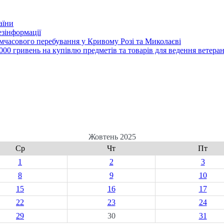
аїни
зінформації
часового перебування у Кривому Розі та Миколаєві
00 гривень на купівлю предметів та товарів для ведення ветеран
Жовтень 2025
Ср
Чт
Пт
1
2
3
8
9
10
15
16
17
22
23
24
29
30
31