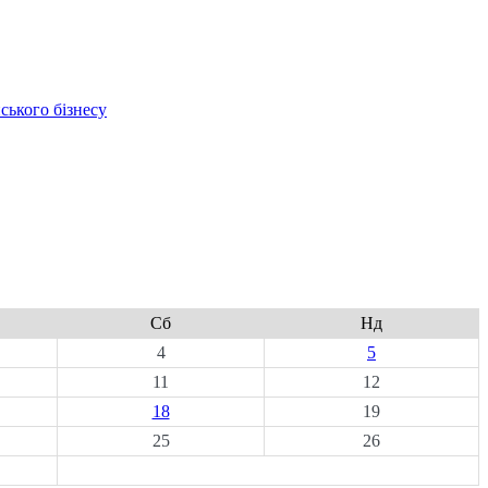
ського бізнесу
Сб
Нд
4
5
11
12
18
19
25
26