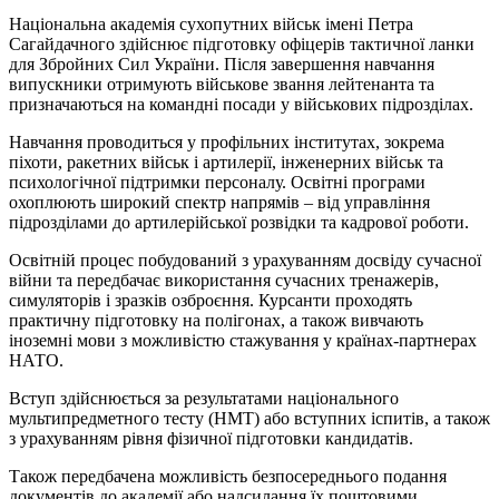
Національна академія сухопутних військ імені Петра
Сагайдачного здійснює підготовку офіцерів тактичної ланки
для Збройних Сил України. Після завершення навчання
випускники отримують військове звання лейтенанта та
призначаються на командні посади у військових підрозділах.
Навчання проводиться у профільних інститутах, зокрема
піхоти, ракетних військ і артилерії, інженерних військ та
психологічної підтримки персоналу. Освітні програми
охоплюють широкий спектр напрямів – від управління
підрозділами до артилерійської розвідки та кадрової роботи.
Освітній процес побудований з урахуванням досвіду сучасної
війни та передбачає використання сучасних тренажерів,
симуляторів і зразків озброєння. Курсанти проходять
практичну підготовку на полігонах, а також вивчають
іноземні мови з можливістю стажування у країнах-партнерах
НАТО.
Вступ здійснюється за результатами національного
мультипредметного тесту (НМТ) або вступних іспитів, а також
з урахуванням рівня фізичної підготовки кандидатів.
Також передбачена можливість безпосереднього подання
документів до академії або надсилання їх поштовими