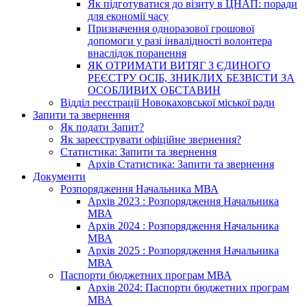
Як підготуватися до візиту в ЦНАП: поради
для економії часу
Призначення одноразової грошової
допомоги у разі інвалідності волонтера
внаслідок поранення
ЯК ОТРИМАТИ ВИТЯГ З ЄДИНОГО
РЕЄСТРУ ОСІБ, ЗНИКЛИХ БЕЗВІСТИ ЗА
ОСОБЛИВИХ ОБСТАВИН
Відділ реєстрації Новокаховської міської ради
Запити та звернення
Як подати Запит?
Як зареєструвати офіційне звернення?
Статистика: Запити та звернення
Архів Статистика: Запити та звернення
Документи
Розпорядження Начальника МВА
Архів 2023 : Розпорядження Начальника
МВА
Архів 2024 : Розпорядження Начальника
МВА
Архів 2025 : Розпорядження Начальника
МВА
Паспорти бюджетних програм МВА
Архів 2024: Паспорти бюджетних програм
МВА