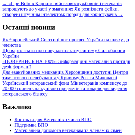
Post
←
«Ігри Воїнів Карпат»: військовослужбовців і ветеранів
запрошують до участі у змаганнях
Як розпізнати фейки,
navigation
створені штучним інтелектом: поради для користувачів
→
Останні новини
Як Європейський Союз оцінює прогрес України на шляху до
членства
Що варто знати про нову контрактну систему Сил оборони
України
«ПОВЕРНИСЬ НА 100%»: інформаційні матеріали з протидії
дезінформації
Для евакуйованих мешканців Херсонщини доступні Центри
тимчасового перебування у Кривому Розі та Миколаєві
Український ветеранський фонд Мінветеранів компенсує до
20 000 гривень на купівлю предметів та товарів для ведення
ветеранського бізнесу
Важливо
Контакти для Ветеранів з числа ВПО
Підтримка ВПО
Матеріальна допомога ветеранам та членам їх сімей