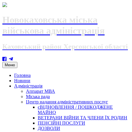
Новокаховська міська
військова адміністрація
Каховський район Херсонської області
Skip
Меню
to
content
Головна
Новини
Адміністрація
Аппарат МВА
Міська рада
Центр надання адміністративних послуг
єВІДНОВЛЕННЯ / ПОШКОДЖЕНЕ
МАЙНО
ВЕТЕРАНИ ВІЙНИ ТА ЧЛЕНИ ЇХ РОДИН
ПЕНСІЙНІ ПОСЛУГИ
ДОЗВОЛИ