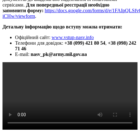
сервісами.
Для попередньої реєстрації необхідно
заповнити
форму:
https://docs.google.com/forms/d/e/1FAI
iCHw/viewform
.
Детальну інформацію щодо вступу можна отримати:
Офіційний сайт:
www.vstup-nasv.info
Телефони для довідок:
+38 (099) 421 80 54
,
+38 (098) 242
71 46
E-mail:
nasv_pk@army.mil.gov.ua