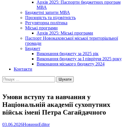
Архів 2025: Паспорти бюджетних програм
МВА
Бюджетні запити МВА
Прозорість та підзвітність
Регуляторна політика
Міські програми
Архів 2025: Міські програми
Паспорт Новокаховської міської територіальної
громади
Бюджет
Виконання бюджету за 2025 рік
Виконання бюджету за І півріччя 2025 року
Виконання міського бюджету 2024
Контакти
Пошук:
Умови вступу та навчання у
Національній академії сухопутних
військ імені Петра Сагайдачного
03.06.2026
Новини
Editor