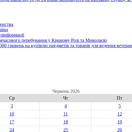
енства
аїни
зінформації
часового перебування у Кривому Розі та Миколаєві
00 гривень на купівлю предметів та товарів для ведення ветеран
Червень 2026
Ср
Чт
Пт
3
4
5
10
11
12
17
18
19
24
25
26