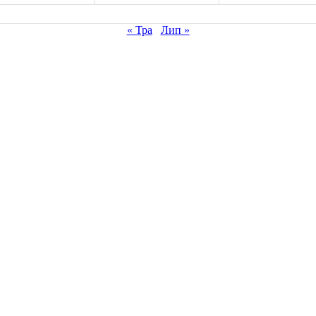
« Тра
Лип »