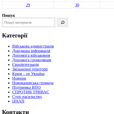
29
30
Пошук
Категорії
Військова адміністрація
Довідкова інформація
Допомога військовим
Допомога громадянам
Євроінтеграція
Звільненні території
Крим – це Україна
Новини
Новокаховська громада
Підтримка ВПО
СПРОТИВ ТРИВАЄ
Стоп насильство
ЦНАП
Контакти