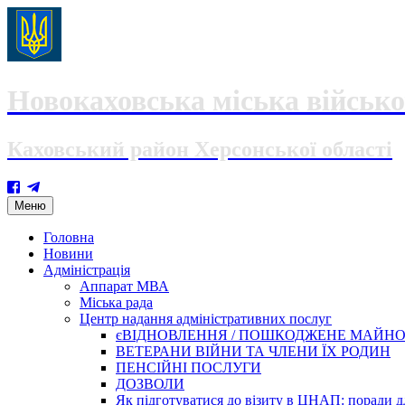
Новокаховська міська військо
Каховський район Херсонської області
Skip
Меню
to
content
Головна
Новини
Адміністрація
Аппарат МВА
Міська рада
Центр надання адміністративних послуг
єВІДНОВЛЕННЯ / ПОШКОДЖЕНЕ МАЙН
ВЕТЕРАНИ ВІЙНИ ТА ЧЛЕНИ ЇХ РОДИН
ПЕНСІЙНІ ПОСЛУГИ
ДОЗВОЛИ
Як підготуватися до візиту в ЦНАП: поради дл