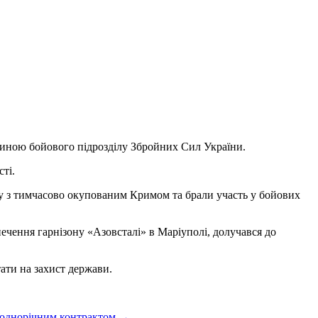
стиною бойового підрозділу Збройних Сил України.
ті.
ону з тимчасово окупованим Кримом та брали участь у бойових
ечення гарнізону «Азовсталі» в Маріуполі, долучався до
ати на захист держави.
а однорічним контрактом
→