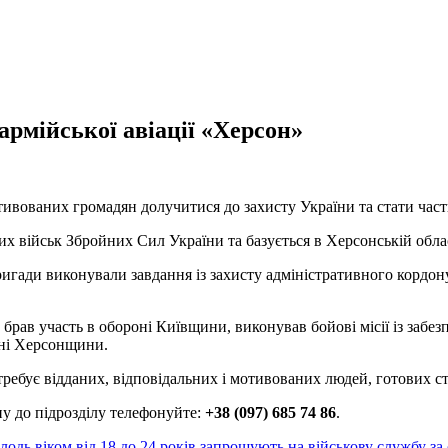
армійської авіації «Херсон»
отивованих громадян долучитися до захисту України та стати ча
их військ Збройних Сил України та базується в Херсонській облас
 бригади виконували завдання із захисту адміністративного корд
рав участь в обороні Київщини, виконував бойові місії із забезп
енні Херсонщини.
ребує відданих, відповідальних і мотивованих людей, готових ст
у до підрозділу телефонуйте:
+38 (097) 685 74 86
.
одь віком від 18 до 24 років запрошують на військову службу з