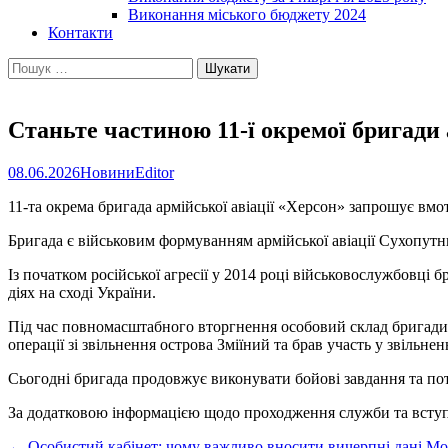
Виконання міського бюджету 2024
Контакти
Пошук:
Станьте частиною 11-ї окремої бригади 
08.06.2026
Новини
Editor
11-та окрема бригада армійської авіації «Херсон» запрошує вм
Бригада є військовим формуванням армійської авіації Сухопутн
Із початком російської агресії у 2014 році військовослужбовці
діях на сході України.
Під час повномасштабного вторгнення особовий склад бригади б
операції зі звільнення острова Зміїний та брав участь у звільн
Сьогодні бригада продовжує виконувати бойові завдання та пот
За додатковою інформацією щодо проходження служби та вступ
←
Особистий кабінет: чому важливо вносити вичерпні дані
Мол