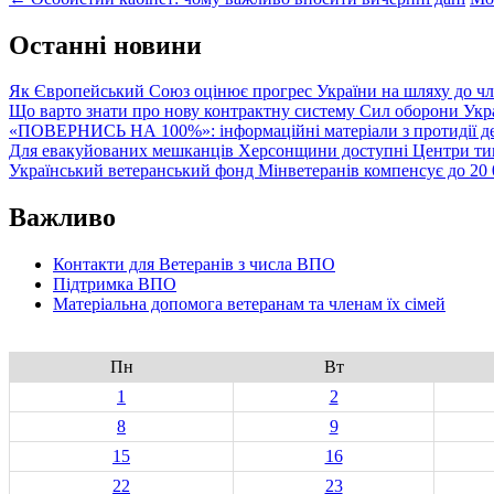
Post
navigation
Останні новини
Як Європейський Союз оцінює прогрес України на шляху до чл
Що варто знати про нову контрактну систему Сил оборони Укр
«ПОВЕРНИСЬ НА 100%»: інформаційні матеріали з протидії де
Для евакуйованих мешканців Херсонщини доступні Центри тим
Український ветеранський фонд Мінветеранів компенсує до 20 0
Важливо
Контакти для Ветеранів з числа ВПО
Підтримка ВПО
Матеріальна допомога ветеранам та членам їх сімей
Пн
Вт
1
2
8
9
15
16
22
23