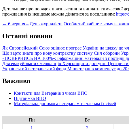
Детальніше про порядок призначення та виплати тимчасової дер
проживання їх невідоме можна дізнатися за посиланням:
https:
Post
←
6 червня – День журналіста
Особистий кабінет: чому важлив
navigation
Останні новини
Як Європейський Союз оцінює прогрес України на шляху до чл
Що варто знати про нову контрактну систему Сил оборони Укр
«ПОВЕРНИСЬ НА 100%»: інформаційні матеріали з протидії де
Для евакуйованих мешканців Херсонщини доступні Центри тим
Український ветеранський фонд Мінветеранів компенсує до 20 0
Важливо
Контакти для Ветеранів з числа ВПО
Підтримка ВПО
Матеріальна допомога ветеранам та членам їх сімей
Пн
Вт
1
2