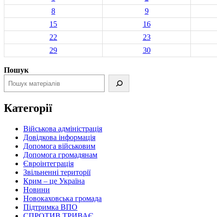
8
9
15
16
22
23
29
30
Пошук
Категорії
Військова адміністрація
Довідкова інформація
Допомога військовим
Допомога громадянам
Євроінтеграція
Звільненні території
Крим – це Україна
Новини
Новокаховська громада
Підтримка ВПО
СПРОТИВ ТРИВАЄ