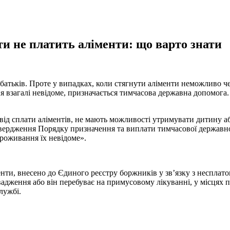
ти не платить аліменти: що варто знати
атьків. Проте у випадках, коли стягнути аліменти неможливо чере
 взагалі невідоме, призначається тимчасова державна допомога.
від сплати аліментів, не мають можливості утримувати дитину а
ердження Порядку призначення та виплати тимчасової державної
роживання їх невідоме».
енти, внесено до Єдиного реєстру боржників у зв’язку з несплато
адження або він перебуває на примусовому лікуванні, у місцях 
лужбі.