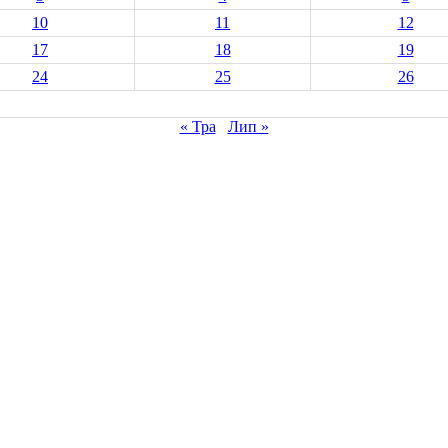
10
11
12
17
18
19
24
25
26
« Тра
Лип »