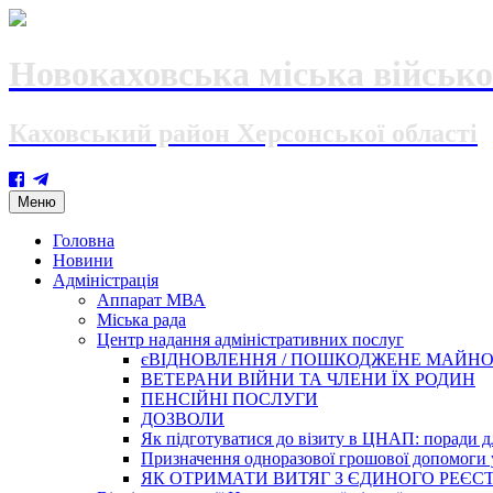
Новокаховська міська військо
Каховський район Херсонської області
Skip
Меню
to
content
Головна
Новини
Адміністрація
Аппарат МВА
Міська рада
Центр надання адміністративних послуг
єВІДНОВЛЕННЯ / ПОШКОДЖЕНЕ МАЙН
ВЕТЕРАНИ ВІЙНИ ТА ЧЛЕНИ ЇХ РОДИН
ПЕНСІЙНІ ПОСЛУГИ
ДОЗВОЛИ
Як підготуватися до візиту в ЦНАП: поради дл
Призначення одноразової грошової допомоги у
ЯК ОТРИМАТИ ВИТЯГ З ЄДИНОГО РЕЄСТ