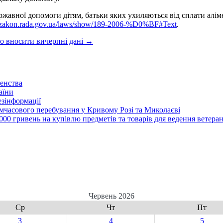
жавної допомоги дітям, батьки яких ухиляються від сплати алім
//zakon.rada.gov.ua/laws/show/189-2006-%D0%BF#Text
.
о вносити вичерпні дані
→
енства
аїни
зінформації
часового перебування у Кривому Розі та Миколаєві
00 гривень на купівлю предметів та товарів для ведення ветеран
Червень 2026
Ср
Чт
Пт
3
4
5