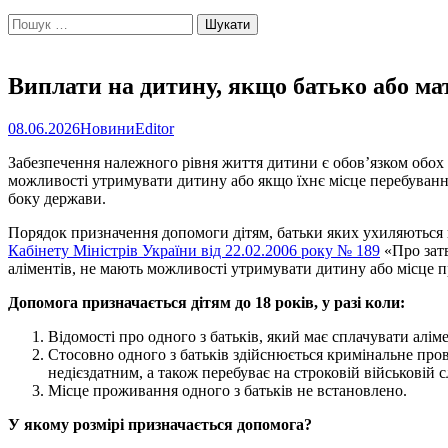
Пошук:
Виплати на дитину, якщо батько або ма
08.06.2026
Новини
Editor
Забезпечення належного рівня життя дитини є обов’язком обох б
можливості утримувати дитину або якщо їхнє місце перебування
боку держави.
Порядок призначення допомоги дітям, батьки яких ухиляються 
Кабінету Міністрів України від 22.02.2006 року № 189
«Про затв
аліментів, не мають можливості утримувати дитину або місце п
Допомога призначається дітям до 18 років, у разі коли:
Відомості про одного з батьків, який має сплачувати алім
Стосовно одного з батьків здійснюється кримінальне пров
недієздатним, а також перебуває на строковій військовій с
Місце проживання одного з батьків не встановлено.
У якому розмірі призначається допомога?