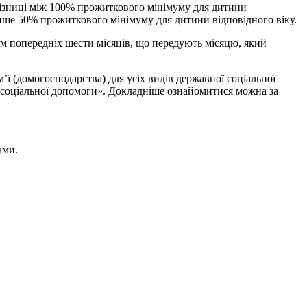
 різниці між 100% прожиткового мінімуму для дитини
менше 50% прожиткового мінімуму для дитини відповідного віку.
ом попередніх шести місяців, що передують місяцю, який
ї (домогосподарства) для усіх видів державної соціальної
 соціальної допомоги». Докладніше ознайомитися можна за
ами.