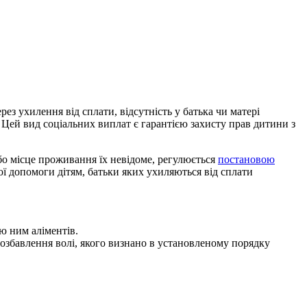
з ухилення від сплати, відсутність у батька чи матері
 Цей вид соціальних виплат є гарантією захисту прав дитини з
бо місце проживання їх невідоме, регулюється
постановою
 допомоги дітям, батьки яких ухиляються від сплати
ю ним аліментів.
позбавлення волі, якого визнано в установленому порядку