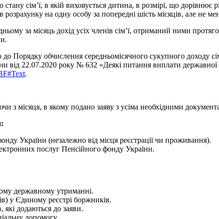
 стану сім’ї, в якій виховується дитина, в розмірі, що дорівнює
в розрахунку на одну особу за попередні шість місяців, але не 
ньому за місяць дохід усіх членів сім’ї, отриманий ними протяг
и.
 до Порядку обчислення середньомісячного сукупного доходу сім’
ни від 22.07.2020 року № 632 «Деякі питання виплати державної
%BF#Text
.
чи з місяця, в якому подано заяву з усіма необхідними документ
:
онду України (незалежно від місця реєстрації чи проживання).
лектронних послуг Пенсійного фонду України.
ному державному утриманні.
тів) у Єдиному реєстрі боржників.
 які додаються до заяви.
ціальну допомогу.