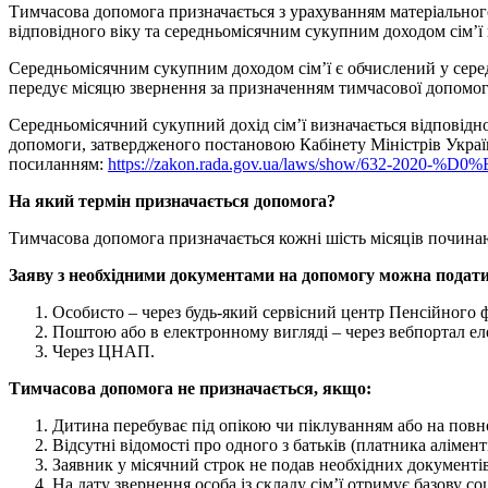
Тимчасова допомога призначається з урахуванням матеріального
відповідного віку та середньомісячним сукупним доходом сім’ї 
Середньомісячним сукупним доходом сім’ї є обчислений у серед
передує місяцю звернення за призначенням тимчасової допомог
Середньомісячний сукупний дохід сім’ї визначається відповідно
допомоги, затвердженого постановою Кабінету Міністрів Украї
посиланням:
https://zakon.rada.gov.ua/laws/show/632-2020-%D0
На який термін призначається допомога?
Тимчасова допомога призначається кожні шість місяців починаю
Заяву з необхідними документами на допомогу можна подати
Особисто – через будь-який сервісний центр Пенсійного ф
Поштою або в електронному вигляді – через вебпортал е
Через ЦНАП.
Тимчасова допомога не призначається, якщо:
Дитина перебуває під опікою чи піклуванням або на пов
Відсутні відомості про одного з батьків (платника алімен
Заявник у місячний строк не подав необхідних документів,
На дату звернення особа із складу сім’ї отримує базову со