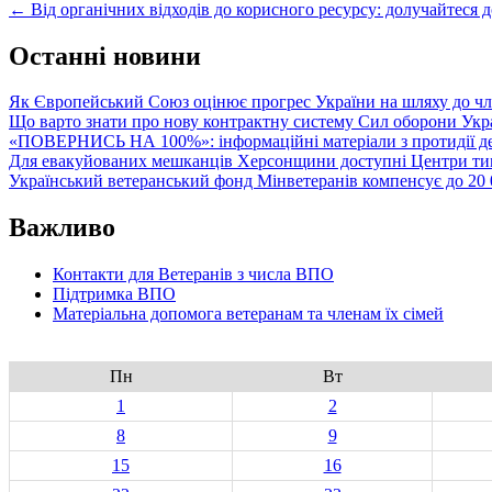
Post
←
Від органічних відходів до корисного ресурсу: долучайтеся 
navigation
Останні новини
Як Європейський Союз оцінює прогрес України на шляху до чл
Що варто знати про нову контрактну систему Сил оборони Укр
«ПОВЕРНИСЬ НА 100%»: інформаційні матеріали з протидії де
Для евакуйованих мешканців Херсонщини доступні Центри тим
Український ветеранський фонд Мінветеранів компенсує до 20 0
Важливо
Контакти для Ветеранів з числа ВПО
Підтримка ВПО
Матеріальна допомога ветеранам та членам їх сімей
Пн
Вт
1
2
8
9
15
16