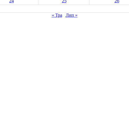
24
25
26
« Тра
Лип »