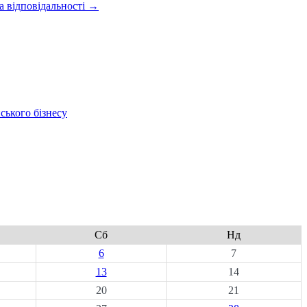
та відповідальності
→
ського бізнесу
Сб
Нд
6
7
13
14
20
21