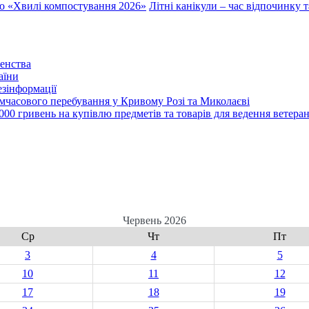
до «Хвилі компостування 2026»
Літні канікули – час відпочинку 
енства
аїни
зінформації
часового перебування у Кривому Розі та Миколаєві
00 гривень на купівлю предметів та товарів для ведення ветеран
Червень 2026
Ср
Чт
Пт
3
4
5
10
11
12
17
18
19