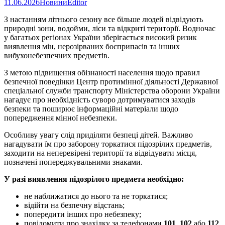
11.06.2026
Новини
Editor
З настанням літнього сезону все більше людей відвідують
природні зони, водойми, ліси та відкриті території. Водночас
у багатьох регіонах України зберігається високий ризик
виявлення мін, нерозірваних боєприпасів та інших
вибухонебезпечних предметів.
З метою підвищення обізнаності населення щодо правил
безпечної поведінки Центр протимінної діяльності Державної
спеціальної служби транспорту Міністерства оборони України
нагадує про необхідність суворо дотримуватися заходів
безпеки та поширює інформаційні матеріали щодо
попередження мінної небезпеки.
Особливу увагу слід приділяти безпеці дітей. Важливо
нагадувати їм про заборону торкатися підозрілих предметів,
заходити на неперевірені території та відвідувати місця,
позначені попереджувальними знаками.
У разі виявлення підозрілого предмета необхідно:
не наближатися до нього та не торкатися;
відійти на безпечну відстань;
попередити інших про небезпеку;
повідомити про знахідку за телефонами
101
,
102
або
112
.