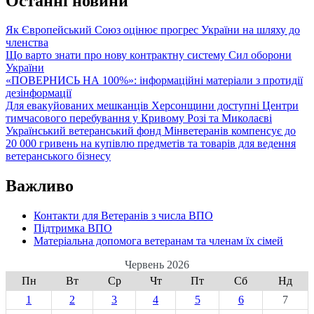
Останні новини
Як Європейський Союз оцінює прогрес України на шляху до
членства
Що варто знати про нову контрактну систему Сил оборони
України
«ПОВЕРНИСЬ НА 100%»: інформаційні матеріали з протидії
дезінформації
Для евакуйованих мешканців Херсонщини доступні Центри
тимчасового перебування у Кривому Розі та Миколаєві
Український ветеранський фонд Мінветеранів компенсує до
20 000 гривень на купівлю предметів та товарів для ведення
ветеранського бізнесу
Важливо
Контакти для Ветеранів з числа ВПО
Підтримка ВПО
Матеріальна допомога ветеранам та членам їх сімей
Червень 2026
Пн
Вт
Ср
Чт
Пт
Сб
Нд
1
2
3
4
5
6
7