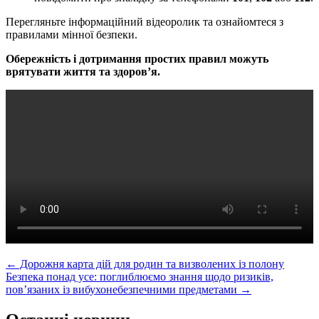
Перегляньте інформаційний відеоролик та ознайомтеся з
правилами мінної безпеки.
Обережність і дотримання простих правил можуть
врятувати життя та здоров’я.
Post
←
Дорожня карта дій для родин та визволених із полону
Безпека понад усе: поглиблюємо знання щодо ризиків,
navigation
пов’язаних із вибухонебезпечними предметами
→