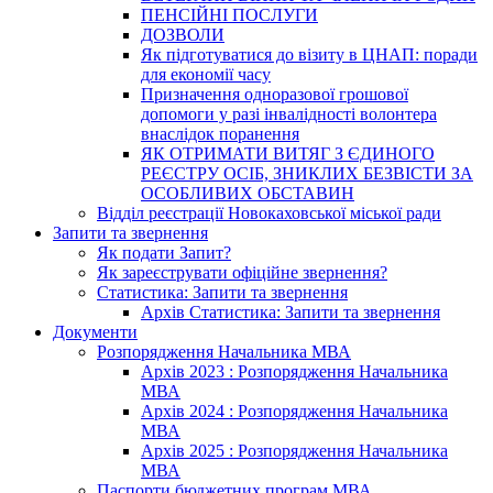
ПЕНСІЙНІ ПОСЛУГИ
ДОЗВОЛИ
Як підготуватися до візиту в ЦНАП: поради
для економії часу
Призначення одноразової грошової
допомоги у разі інвалідності волонтера
внаслідок поранення
ЯК ОТРИМАТИ ВИТЯГ З ЄДИНОГО
РЕЄСТРУ ОСІБ, ЗНИКЛИХ БЕЗВІСТИ ЗА
ОСОБЛИВИХ ОБСТАВИН
Відділ реєстрації Новокаховської міської ради
Запити та звернення
Як подати Запит?
Як зареєструвати офіційне звернення?
Статистика: Запити та звернення
Архів Статистика: Запити та звернення
Документи
Розпорядження Начальника МВА
Архів 2023 : Розпорядження Начальника
МВА
Архів 2024 : Розпорядження Начальника
МВА
Архів 2025 : Розпорядження Начальника
МВА
Паспорти бюджетних програм МВА