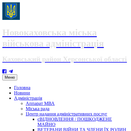
Новокаховська міська
військова адміністрація
Каховський район Херсонської області
Skip
Меню
to
content
Головна
Новини
Адміністрація
Аппарат МВА
Міська рада
Центр надання адміністративних послуг
єВІДНОВЛЕННЯ / ПОШКОДЖЕНЕ
МАЙНО
ВЕТЕРАНИ ВІЙНИ ТА ЧЛЕНИ ЇХ РОДИН