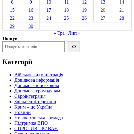
8
9
10
11
12
13
14
15
16
17
18
19
20
21
22
23
24
25
26
27
28
29
30
« Тра
Лип »
Пошук
Категорії
Військова адміністрація
Довідкова інформація
Допомога військовим
Допомога громадянам
Євроінтеграція
Звільненні території
Крим – це Україна
Новини
Новокаховська громада
Підтримка ВПО
СПРОТИВ ТРИВАЄ
Стоп насильство