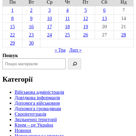
Пн
Вт
Ср
Чт
Пт
Сб
Нд
1
2
3
4
5
6
7
8
9
10
11
12
13
14
15
16
17
18
19
20
21
22
23
24
25
26
27
28
29
30
« Тра
Лип »
Пошук
Категорії
Військова адміністрація
Довідкова інформація
Допомога військовим
Допомога громадянам
Євроінтеграція
Звільненні території
Крим – це Україна
Новини
Новокаховська громада