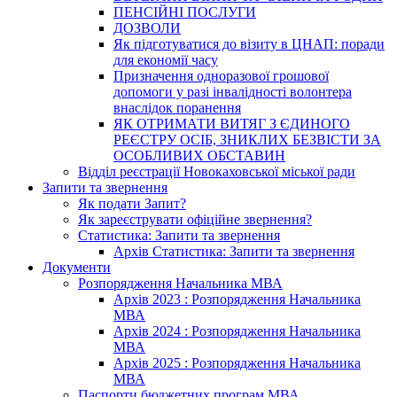
ПЕНСІЙНІ ПОСЛУГИ
ДОЗВОЛИ
Як підготуватися до візиту в ЦНАП: поради
для економії часу
Призначення одноразової грошової
допомоги у разі інвалідності волонтера
внаслідок поранення
ЯК ОТРИМАТИ ВИТЯГ З ЄДИНОГО
РЕЄСТРУ ОСІБ, ЗНИКЛИХ БЕЗВІСТИ ЗА
ОСОБЛИВИХ ОБСТАВИН
Відділ реєстрації Новокаховської міської ради
Запити та звернення
Як подати Запит?
Як зареєструвати офіційне звернення?
Статистика: Запити та звернення
Архів Статистика: Запити та звернення
Документи
Розпорядження Начальника МВА
Архів 2023 : Розпорядження Начальника
МВА
Архів 2024 : Розпорядження Начальника
МВА
Архів 2025 : Розпорядження Начальника
МВА
Паспорти бюджетних програм МВА