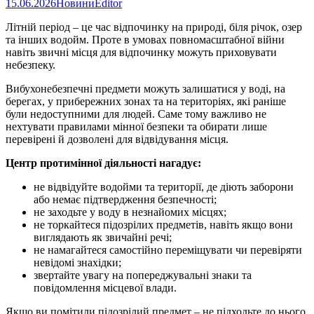
15.06.2026
Новини
Editor
Літній період – це час відпочинку на природі, біля річок, озер
та інших водойм. Проте в умовах повномасштабної війни
навіть звичні місця для відпочинку можуть приховувати
небезпеку.
Вибухонебезпечні предмети можуть залишатися у воді, на
берегах, у прибережних зонах та на територіях, які раніше
були недоступними для людей. Саме тому важливо не
нехтувати правилами мінної безпеки та обирати лише
перевірені й дозволені для відвідування місця.
Центр протимінної діяльності нагадує:
не відвідуйте водойми та території, де діють заборони
або немає підтвердження безпечності;
не заходьте у воду в незнайомих місцях;
не торкайтеся підозрілих предметів, навіть якщо вони
виглядають як звичайні речі;
не намагайтеся самостійно переміщувати чи перевіряти
невідомі знахідки;
звертайте увагу на попереджувальні знаки та
повідомлення місцевої влади.
Якщо ви помітили підозрілий предмет – не підходьте до нього,