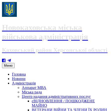
Новокаховська міська
військова адміністрація
Каховський район Херсонської області
Skip
Меню
to
content
Головна
Новини
Адміністрація
Аппарат МВА
Міська рада
Центр надання адміністративних послуг
єВІДНОВЛЕННЯ / ПОШКОДЖЕНЕ
МАЙНО
ВЕТЕРАНИ ВІЙНИ ТА ЧЛЕНИ ЇХ РОДИН