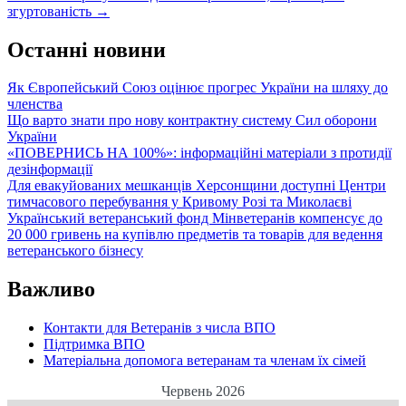
згуртованість
→
Останні новини
Як Європейський Союз оцінює прогрес України на шляху до
членства
Що варто знати про нову контрактну систему Сил оборони
України
«ПОВЕРНИСЬ НА 100%»: інформаційні матеріали з протидії
дезінформації
Для евакуйованих мешканців Херсонщини доступні Центри
тимчасового перебування у Кривому Розі та Миколаєві
Український ветеранський фонд Мінветеранів компенсує до
20 000 гривень на купівлю предметів та товарів для ведення
ветеранського бізнесу
Важливо
Контакти для Ветеранів з числа ВПО
Підтримка ВПО
Матеріальна допомога ветеранам та членам їх сімей
Червень 2026