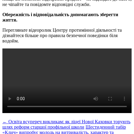
не чіпайте та повідомте відповідні служби.
Обережність і відповідальність допомагають зберегти
життя.
Перегляньте відеоролик Центру протимінної діяльності та
дізнайтеся більше про правила безпечної поведінки біля
водойм.
Post
←
Освіта всупереч викликам: як ліцеї Нової Каховки торують
шлях реформ старшої профільної школи
Шестиденний табір
navigation
«Клич» випробує молодь на витривалість, характер та