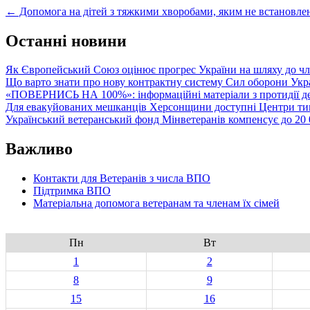
Post
←
Допомога на дітей з тяжкими хворобами, яким не встановлен
navigation
Останні новини
Як Європейський Союз оцінює прогрес України на шляху до чл
Що варто знати про нову контрактну систему Сил оборони Укр
«ПОВЕРНИСЬ НА 100%»: інформаційні матеріали з протидії де
Для евакуйованих мешканців Херсонщини доступні Центри тим
Український ветеранський фонд Мінветеранів компенсує до 20 0
Важливо
Контакти для Ветеранів з числа ВПО
Підтримка ВПО
Матеріальна допомога ветеранам та членам їх сімей
Пн
Вт
1
2
8
9
15
16