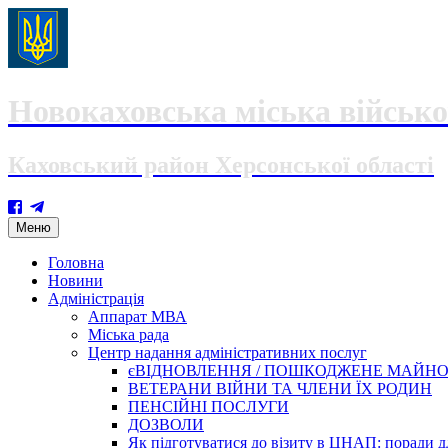
Новокаховська міська військо
Каховський район Херсонської області
Skip
Меню
to
content
Головна
Новини
Адміністрація
Аппарат МВА
Міська рада
Центр надання адміністративних послуг
єВІДНОВЛЕННЯ / ПОШКОДЖЕНЕ МАЙН
ВЕТЕРАНИ ВІЙНИ ТА ЧЛЕНИ ЇХ РОДИН
ПЕНСІЙНІ ПОСЛУГИ
ДОЗВОЛИ
Як підготуватися до візиту в ЦНАП: поради дл