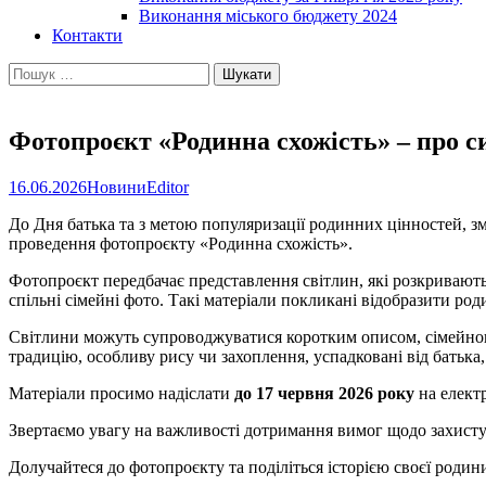
Виконання міського бюджету 2024
Контакти
Пошук:
Фотопроєкт «Родинна схожість» – про си
16.06.2026
Новини
Editor
До Дня батька та з метою популяризації родинних цінностей, зм
проведення фотопроєкту «Родинна схожість».
Фотопроєкт передбачає представлення світлин, які розкривають 
спільні сімейні фото. Такі матеріали покликані відобразити род
Світлини можуть супроводжуватися коротким описом, сімейною 
традицію, особливу рису чи захоплення, успадковані від батька, 
Матеріали просимо надіслати
до 17 червня 2026 року
на елект
Звертаємо увагу на важливості дотримання вимог щодо захисту
Долучайтеся до фотопроєкту та поділіться історією своєї родин