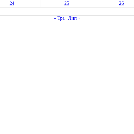
24
25
26
« Тра
Лип »