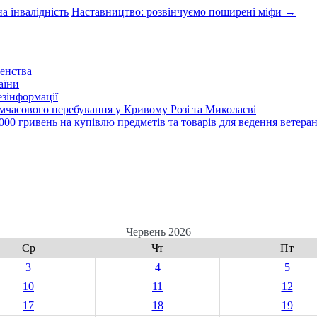
а інвалідність
Наставництво: розвінчуємо поширені міфи
→
енства
аїни
зінформації
часового перебування у Кривому Розі та Миколаєві
00 гривень на купівлю предметів та товарів для ведення ветеран
Червень 2026
Ср
Чт
Пт
3
4
5
10
11
12
17
18
19