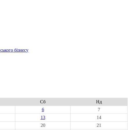
ського бізнесу
Сб
Нд
6
7
13
14
20
21