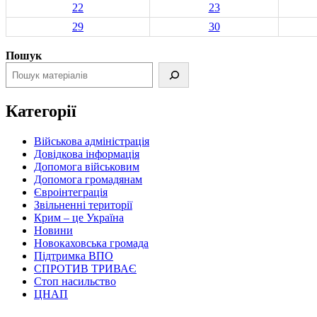
22
23
29
30
Пошук
Категорії
Військова адміністрація
Довідкова інформація
Допомога військовим
Допомога громадянам
Євроінтеграція
Звільненні території
Крим – це Україна
Новини
Новокаховська громада
Підтримка ВПО
СПРОТИВ ТРИВАЄ
Стоп насильство
ЦНАП