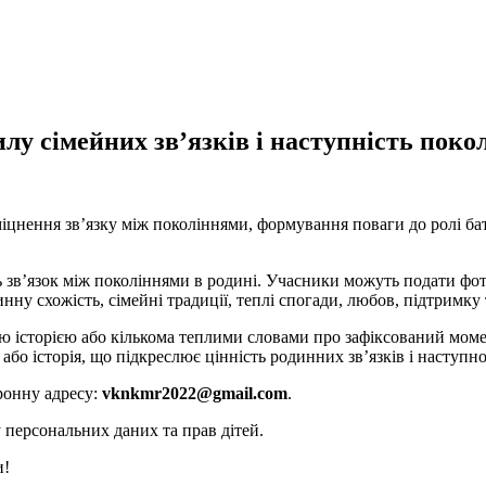
лу сімейних зв’язків і наступність поко
іцнення зв’язку між поколіннями, формування поваги до ролі бат
зв’язок між поколіннями в родині. Учасники можуть подати фотогр
инну схожість, сімейні традиції, теплі спогади, любов, підтримку
історією або кількома теплими словами про зафіксований момент
або історія, що підкреслює цінність родинних зв’язків і наступно
ронну адресу:
vknkmr2022@gmail.com
.
 персональних даних та прав дітей.
и!