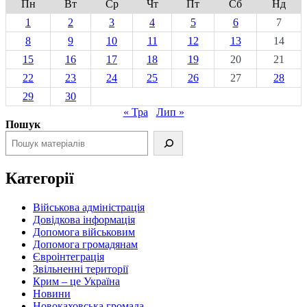
Пн
Вт
Ср
Чт
Пт
Сб
Нд
1
2
3
4
5
6
7
8
9
10
11
12
13
14
15
16
17
18
19
20
21
22
23
24
25
26
27
28
29
30
« Тра
Лип »
Пошук
Категорії
Військова адміністрація
Довідкова інформація
Допомога військовим
Допомога громадянам
Євроінтеграція
Звільненні території
Крим – це Україна
Новини
Новокаховська громада