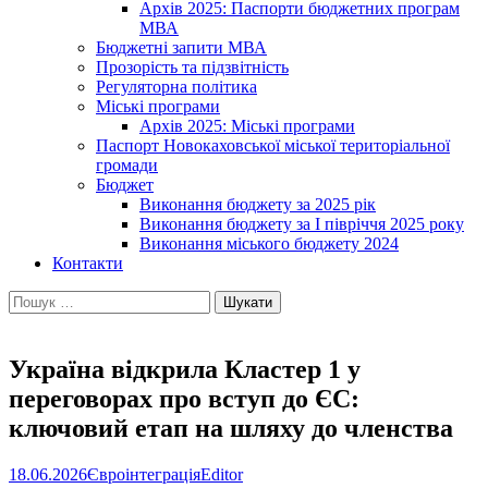
Архів 2025: Паспорти бюджетних програм
МВА
Бюджетні запити МВА
Прозорість та підзвітність
Регуляторна політика
Міські програми
Архів 2025: Міські програми
Паспорт Новокаховської міської територіальної
громади
Бюджет
Виконання бюджету за 2025 рік
Виконання бюджету за І півріччя 2025 року
Виконання міського бюджету 2024
Контакти
Пошук:
Україна відкрила Кластер 1 у
переговорах про вступ до ЄС:
ключовий етап на шляху до членства
18.06.2026
Євроінтеграція
Editor