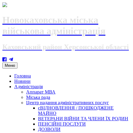
Новокаховська міська
військова адміністрація
Каховський район Херсонської області
Skip
Меню
to
content
Головна
Новини
Адміністрація
Аппарат МВА
Міська рада
Центр надання адміністративних послуг
єВІДНОВЛЕННЯ / ПОШКОДЖЕНЕ
МАЙНО
ВЕТЕРАНИ ВІЙНИ ТА ЧЛЕНИ ЇХ РОДИН
ПЕНСІЙНІ ПОСЛУГИ
ДОЗВОЛИ