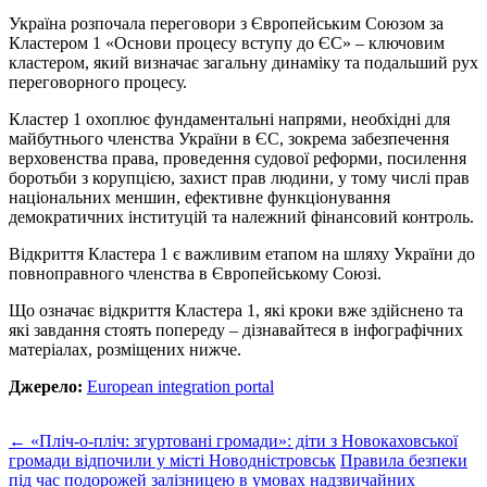
Україна розпочала переговори з Європейським Союзом за
Кластером 1 «Основи процесу вступу до ЄС» – ключовим
кластером, який визначає загальну динаміку та подальший рух
переговорного процесу.
Кластер 1 охоплює фундаментальні напрями, необхідні для
майбутнього членства України в ЄС, зокрема забезпечення
верховенства права, проведення судової реформи, посилення
боротьби з корупцією, захист прав людини, у тому числі прав
національних меншин, ефективне функціонування
демократичних інституцій та належний фінансовий контроль.
Відкриття Кластера 1 є важливим етапом на шляху України до
повноправного членства в Європейському Союзі.
Що означає відкриття Кластера 1, які кроки вже здійснено та
які завдання стоять попереду – дізнавайтеся в інфографічних
матеріалах, розміщених нижче.
Джерело:
European integration portal
Post
←
«Пліч-о-пліч: згуртовані громади»: діти з Новокаховської
громади відпочили у місті Новодністровськ
Правила безпеки
navigation
під час подорожей залізницею в умовах надзвичайних