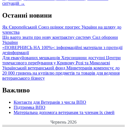
ситуацій
→
Останні новини
Як Європейський Союз оцінює прогрес України на шляху до
членства
Що варто знати про нову контрактну систему Сил оборони
України
«ПОВЕРНИСЬ НА 100%»: інформаційні матеріали з протидії
дезінформації
Для евакуйованих мешканців Херсонщини доступні Центри
тимчасового перебування у Кривому Розі та Миколаєві
Український ветеранський фонд Мінветеранів компенсує до
20 000 гривень на купівлю предметів та товарів для ведення
ветеранського бізнесу
Важливо
Контакти для Ветеранів з числа ВПО
Підтримка ВПО
Матеріальна допомога ветеранам та членам їх сімей
Червень 2026