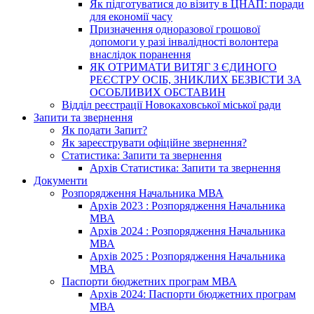
Як підготуватися до візиту в ЦНАП: поради
для економії часу
Призначення одноразової грошової
допомоги у разі інвалідності волонтера
внаслідок поранення
ЯК ОТРИМАТИ ВИТЯГ З ЄДИНОГО
РЕЄСТРУ ОСІБ, ЗНИКЛИХ БЕЗВІСТИ ЗА
ОСОБЛИВИХ ОБСТАВИН
Відділ реєстрації Новокаховської міської ради
Запити та звернення
Як подати Запит?
Як зареєструвати офіційне звернення?
Статистика: Запити та звернення
Архів Статистика: Запити та звернення
Документи
Розпорядження Начальника МВА
Архів 2023 : Розпорядження Начальника
МВА
Архів 2024 : Розпорядження Начальника
МВА
Архів 2025 : Розпорядження Начальника
МВА
Паспорти бюджетних програм МВА
Архів 2024: Паспорти бюджетних програм
МВА