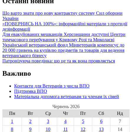
Останні новини
Що варто знати про нову контрактну систему Сил оборони
України
«ПОВЕРНИСЬ НА 100%»: інформаційні матеріали з протидії
дезінформації
Для евакуйованих мешканців Херсонщини доступні Центри
тимчасового перебування у Кривому Розі та Миколаєві
Український ветеранський фонд Мінветеранів компенсує до
20 000 гривень на купівлю предметів та товарів для ведення
ветеранського бізнесу
Патронізуюча поведінка: що це та як вона проявляється
Важливо
Контакти для Ветеранів з числа ВПО
Підтримка ВПО
Матеріальна допомога ветеранам та членам їх сімей
Червень 2026
Пн
Вт
Ср
Чт
Пт
Сб
Нд
1
2
3
4
5
6
7
8
9
10
11
12
13
14