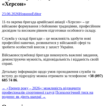
«Херсон»
23.06.2026
Новини
Editor
11-та окрема бригада армійської авіації «Херсон»
–
це
військове формування з бойовими традиціями, професійним
досвідом та високим рівнем підготовки особового складу.
Служба у складі бригади
–
це можливість здобути нові
професійні навички, розвиватися у військовій сфері та
зробити особистий внесок у захист України.
Військовослужбовці бригади виконують важливі завдання,
демонструючи мужність, відповідальність і відданість своїй
справі.
Детальну інформацію щодо умов проходження служби та
вступу до підрозділу можна отримати за телефоном:
+38 (097)
685 74 86
.
Post
←
«Тренер року – 2026»: можливість відзначити
професіоналів спортивної галузі
Психологічний тиск на
navigation
родини: як діють шахраї
→