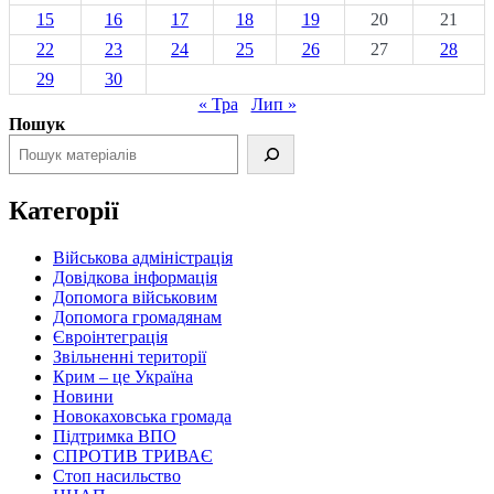
15
16
17
18
19
20
21
22
23
24
25
26
27
28
29
30
« Тра
Лип »
Пошук
Категорії
Військова адміністрація
Довідкова інформація
Допомога військовим
Допомога громадянам
Євроінтеграція
Звільненні території
Крим – це Україна
Новини
Новокаховська громада
Підтримка ВПО
СПРОТИВ ТРИВАЄ
Стоп насильство