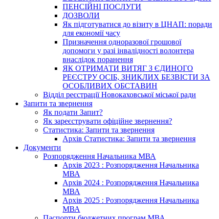
ПЕНСІЙНІ ПОСЛУГИ
ДОЗВОЛИ
Як підготуватися до візиту в ЦНАП: поради
для економії часу
Призначення одноразової грошової
допомоги у разі інвалідності волонтера
внаслідок поранення
ЯК ОТРИМАТИ ВИТЯГ З ЄДИНОГО
РЕЄСТРУ ОСІБ, ЗНИКЛИХ БЕЗВІСТИ ЗА
ОСОБЛИВИХ ОБСТАВИН
Відділ реєстрації Новокаховської міської ради
Запити та звернення
Як подати Запит?
Як зареєструвати офіційне звернення?
Статистика: Запити та звернення
Архів Статистика: Запити та звернення
Документи
Розпорядження Начальника МВА
Архів 2023 : Розпорядження Начальника
МВА
Архів 2024 : Розпорядження Начальника
МВА
Архів 2025 : Розпорядження Начальника
МВА
Паспорти бюджетних програм МВА