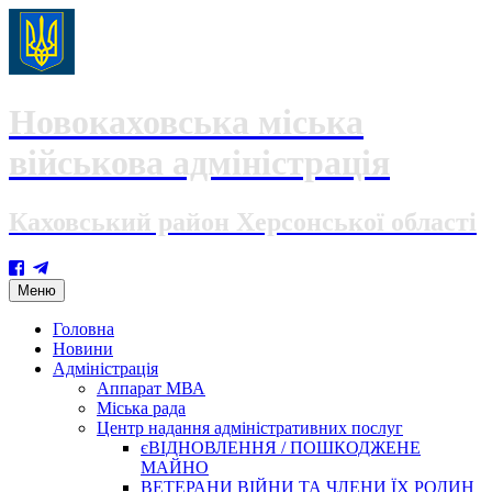
Новокаховська міська
військова адміністрація
Каховський район Херсонської області
Skip
Меню
to
content
Головна
Новини
Адміністрація
Аппарат МВА
Міська рада
Центр надання адміністративних послуг
єВІДНОВЛЕННЯ / ПОШКОДЖЕНЕ
МАЙНО
ВЕТЕРАНИ ВІЙНИ ТА ЧЛЕНИ ЇХ РОДИН