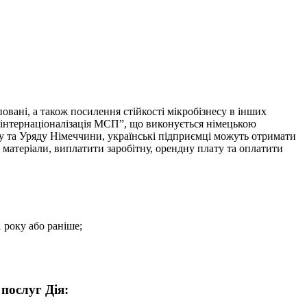
овані, а також посилення стійкості мікробізнесу в інших
 інтернаціоналізація МСП”, що виконується німецькою
зу та Уряду Німеччини, українські підприємці можуть отримати
 матеріали, виплатити заробітну, орендну плату та оплатити
 року або раніше;
послуг Дія: