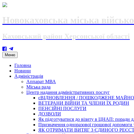
Новокаховська міська військо
Каховський район Херсонської області
Skip
Меню
to
content
Головна
Новини
Адміністрація
Аппарат МВА
Міська рада
Центр надання адміністративних послуг
єВІДНОВЛЕННЯ / ПОШКОДЖЕНЕ МАЙН
ВЕТЕРАНИ ВІЙНИ ТА ЧЛЕНИ ЇХ РОДИН
ПЕНСІЙНІ ПОСЛУГИ
ДОЗВОЛИ
Як підготуватися до візиту в ЦНАП: поради дл
Призначення одноразової грошової допомоги у
ЯК ОТРИМАТИ ВИТЯГ З ЄДИНОГО РЕЄСТ