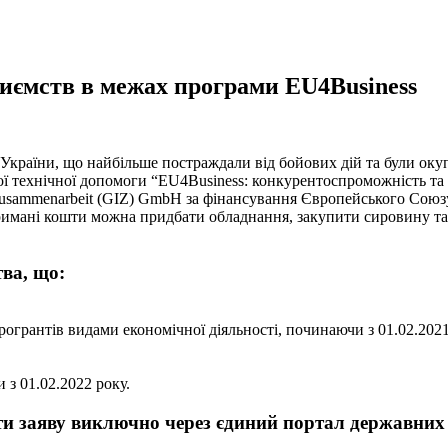
риємств в межах програми EU4Business
України, що найбільше постраждали від бойових дій та були окуп
ої технічної допомоги “EU4Business: конкурентоспроможність та
le Zusammenarbeit (GIZ) GmbH за фінансування Європейського Сою
отримані кошти можна придбати обладнання, закупити сировину та
ва, що:
огрантів видами економічної діяльності, починаючи з 01.02.2021
з 01.02.2022 року.
ти заяву виключно через єдиний портал державних 