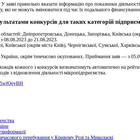
. У заяві правильно вказати інформацію про показники діяльності
, які не можуть змінюватися під час їх подальшого фінансування
зультатами конкурсів для таких категорій підприєм
областей: Дніпропетровська, Донецька, Запорізька, Київська (ок
 08.08.2023 до 21.08.2023.
, Київської (окрім міста Київ), Чернігівської, Сумської, Харківс
в України, окрім тимчасово окупованих. Приймання заяв — з 05.0
ожців кожного з конкурсів визначатимуть автоматично на рейтинг
ходів з відновлення діяльності мікропідприємства.
.ly/5wfQeyBH
енства
аїни
зінформації
часового перебування у Кривому Розі та Миколаєві