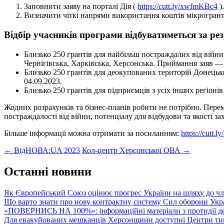
Заповнити заяву на порталі Дія (
https://cutt.ly/xwfmKBc4
)
Визначити чіткі напрями використання коштів мікрогранту
Відбір учасників програми відбуватиметься за ре
Близько 250 грантів для найбільш постраждалих від війни 
Чернігівська, Харківська, Херсонська. Приймання заяв — з
Близько 250 грантів для деокупованих територій Донецької
04.09.2023.
Близько 250 грантів для підприємців з усіх інших регіоні
Жодних розрахунків та бізнес-планів робити не потрібно. Перем
постраждалості від війни, потенціалу для відбудови та якості за
Більше інформації можна отримати за посиланням:
https://cutt
Post
←
ВідНОВА:UA 2023
Кол-центр Херсонської ОВА
→
navigation
Останні новини
Як Європейський Союз оцінює прогрес України на шляху до чл
Що варто знати про нову контрактну систему Сил оборони Укр
«ПОВЕРНИСЬ НА 100%»: інформаційні матеріали з протидії де
Для евакуйованих мешканців Херсонщини доступні Центри тим