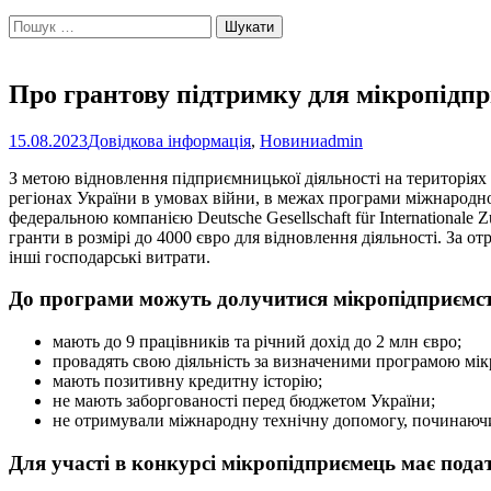
Пошук:
Про грантову підтримку для мікропідп
15.08.2023
Довідкова інформація
,
Новини
admin
З метою відновлення підприємницької діяльності на територіях 
регіонах України в умовах війни, в межах програми міжнародн
федеральною компанією Deutsche Gesellschaft für Internationa
гранти в розмірі до 4000 євро для відновлення діяльності. За 
інші господарські витрати.
До програми можуть долучитися мікропідприємст
мають до 9 працівників та річний дохід до 2 млн євро;
провадять свою діяльність за визначеними програмою мікр
мають позитивну кредитну історію;
не мають заборгованості перед бюджетом України;
не отримували міжнародну технічну допомогу, починаючи 
Для участі в конкурсі мікропідприємець має пода