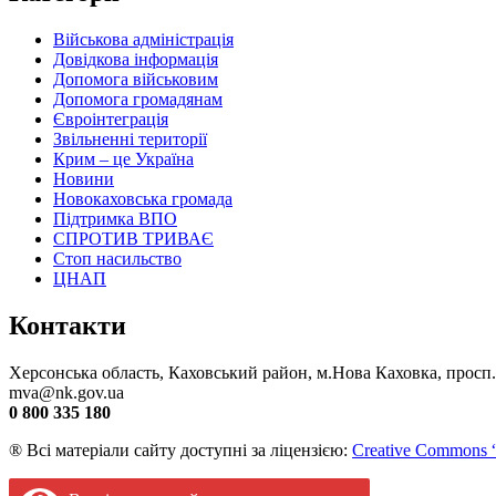
Військова адміністрація
Довідкова інформація
Допомога військовим
Допомога громадянам
Євроінтеграція
Звільненні території
Крим – це Україна
Новини
Новокаховська громада
Підтримка ВПО
СПРОТИВ ТРИВАЄ
Стоп насильство
ЦНАП
Контакти
Херсонська область, Каховський район, м.Нова Каховка, просп
mva@nk.gov.ua
0 800 335 180
® Всі матеріали сайту доступні за ліцензією:
Creative Commons “