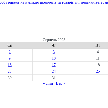
00 гривень на купівлю предметів та товарів для ведення ветеран
Серпень 2023
Ср
Чт
Пт
2
3
4
9
10
11
16
17
18
23
24
25
30
31
« Лип
Вер »