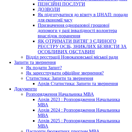
ПЕНСІЙНІ ПОСЛУГИ
ДОЗВОЛИ
Як підготуватися до візиту в ЦНАП: поради
для економії часу
Призначення одноразової грошової
допомоги у разі інвалідності волонтера
внаслідок поранення
ЯК ОТРИМАТИ ВИТЯГ З ЄДИНОГО
РЕЄСТРУ ОСІБ, ЗНИКЛИХ БЕЗВІСТИ ЗА
ОСОБЛИВИХ ОБСТАВИН
Відділ реєстрації Новокаховської міської ради
Запити та звернення
Як подати Запит?
Як зареєструвати офіційне звернення?
Статистика: Запити та звернення
Архів Статистика: Запити та звернення
Документи
Розпорядження Начальника МВА
Архів 2023 : Розпорядження Начальника
МВА
Архів 2024 : Розпорядження Начальника
МВА
Архів 2025 : Розпорядження Начальника
МВА
Паспорти бюджетних програм МВА