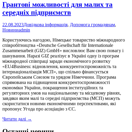
Грантові можливості для малих та
середніх підприємств
22.08.2023
Довідкова інформація
,
Допомога громадянам
,
Новини
admin
Користуючись нагодою, Німецьке товариство міжнародного
співробітництва «Deutsche Gesellschaft für Internationale
Zusammenarbeit (GIZ) GmbH» висловлює Вам свою повагу і
шанування. Наразі GIZ реалізує в Україні одну із програм
міжнародної співпраці заради економічного розвитку
«EU4Business: відновлення, конкурентоспроможність та
інтернаціоналізація МСП», що спільно фінансується
Європейським Союзом та урядом Німеччини. Програма
спрямована на підвищення конкурентоспроможності
економіки України, покращення інституційних та
регуляторних умов на національному та місцевому рівнях,
завдяки яким малі та середні підприємства (МСП) можуть
скористатися новими економічними перспективами, які
пропонує Угода про асоціацію з ЄС.
Грантові
Читати далі
→
можливості
для
Останні новини