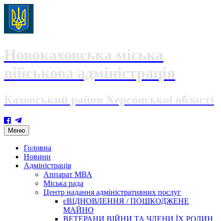
Новокаховська міська
військова адміністрація
Каховський район Херсонської області
Skip
Меню
to
content
Головна
Новини
Адміністрація
Аппарат МВА
Міська рада
Центр надання адміністративних послуг
єВІДНОВЛЕННЯ / ПОШКОДЖЕНЕ
МАЙНО
ВЕТЕРАНИ ВІЙНИ ТА ЧЛЕНИ ЇХ РОДИН