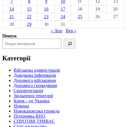
7
8
9
10
11
12
13
14
15
16
17
18
19
20
21
22
23
24
25
26
27
28
29
30
31
« Лип
Вер »
Пошук
Категорії
Військова адміністрація
Довідкова інформація
Допомога військовим
Допомога громадянам
Євроінтеграція
Звільненні території
Крим – це Україна
Новини
Новокаховська громада
Підтримка ВПО
СПРОТИВ ТРИВАЄ
Стоп насильство