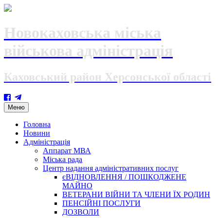
Новокаховська міська
військова адміністрація
Каховський район Херсонської області
Skip
Меню
to
content
Головна
Новини
Адміністрація
Аппарат МВА
Міська рада
Центр надання адміністративних послуг
єВІДНОВЛЕННЯ / ПОШКОДЖЕНЕ
МАЙНО
ВЕТЕРАНИ ВІЙНИ ТА ЧЛЕНИ ЇХ РОДИН
ПЕНСІЙНІ ПОСЛУГИ
ДОЗВОЛИ