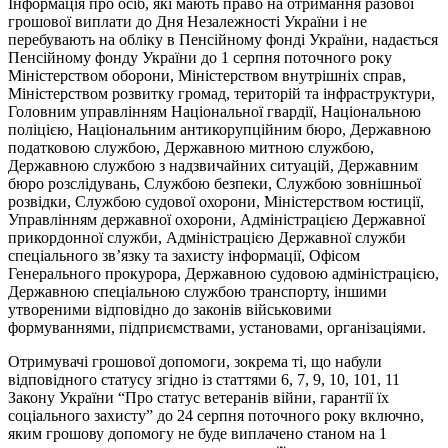
Інформація про осіб, які мають право на отримання разової
грошової виплати до Дня Незалежності України і не
перебувають на обліку в Пенсійному фонді України, надається
Пенсійному фонду України до 1 серпня поточного року
Міністерством оборони, Міністерством внутрішніх справ,
Міністерством розвитку громад, територій та інфраструктури,
Головним управлінням Національної гвардії, Національною
поліцією, Національним антикорупційним бюро, Державною
податковою службою, Державною митною службою,
Державною службою з надзвичайних ситуацій, Державним
бюро розслідувань, Службою безпеки, Службою зовнішньої
розвідки, Службою судової охорони, Міністерством юстиції,
Управлінням державної охорони, Адміністрацією Державної
прикордонної служби, Адміністрацією Державної служби
спеціального зв’язку та захисту інформації, Офісом
Генерального прокурора, Державною судовою адміністрацією,
Державною спеціальною службою транспорту, іншими
утвореними відповідно до законів військовими
формуваннями, підприємствами, установами, організаціями.
Отримувачі грошової допомоги, зокрема ті, що набули
відповідного статусу згідно із статтями 6, 7, 9, 10, 101, 11
Закону України “Про статус ветеранів війни, гарантії їх
соціального захисту” до 24 серпня поточного року включно,
яким грошову допомогу не буде виплачено станом на 1