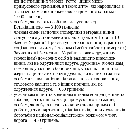
концентраційних таборів, гетто, інших місць
примусового тримання, а також дітям, які народилися в
зазначених місцях примусового тримання їх батьків, —
1 000 гривень;
особам, які мають особливі заслуги перед
Батьківщиною, — 3 100 гривень;
членам сімей загиблих (померлих) ветеранів війни,
статус яким установлено згідно з пунктом 1 статті 10
Закону України “Про статус ветеранів війни, гарантії їх
соціального захисту”, членам сімей загиблих (померлих)
Захисників і Захисниць України, а також дружинам
(чоловікам) померлих осіб з інвалідністю внаслідок
війни, які не одружилися вдруге, дружинам (чоловікам)
померлих учасників бойових дій, учасників війни та
жертв нацистських переслідувань, визнаних за життя
особами з інвалідністю від загального захворювання,
трудового каліцтва та з інших причин, які не
одружилися вдруге,— 650 гривень;
учасникам війни та колишнім в’язням концентраційних
таборів, гетто, інших місць примусового тримання,
особам, яких було насильно вивезено на примусові
роботи, дітям партизанів, підпільників, інших учасників
боротьби з націонал-соціалістським режимом у тилу
ворога — 450 гривень.