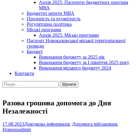
Архів 2025: Паспорти бюджетних програм
МВА
Бюджетні запити МВА
Прозорість та підзвітність
Регуляторна політика
Міські програми
Архів 2025: Міські програми
Паспорт Новокаховської міської територіальної
громади
Бюджет
Виконання бюджету за 2025 рік
Виконання бюджету за І півріччя 2025 року
Виконання міського бюджету 2024
Контакти
Пошук:
Разова грошова допомога до Дня
Незалежності
17.08.2023
Довідкова інформація
,
Допомога військовим
,
Новини
admin