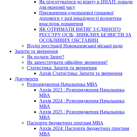
Як підготуватися до візиту в ЦНАП: поради
для економії часу
Призначення одноразової грошової
допомоги у разі інвалідності волонтера
внаслідок поранення
ЯК ОТРИМАТИ ВИТЯГ З ЄДИНОГО
РЕЄСТРУ ОСІБ, ЗНИКЛИХ БЕЗВІСТИ ЗА
ОСОБЛИВИХ ОБСТАВИН
Відділ реєстрації Новокаховської міської ради
Запити та звернення
Як подати Запит?
Як зареєструвати офіційне звернення?
Статистика: Запити та звернення
Архів Статистика: Запити та звернення
Документи
Розпорядження Начальника МВА
Архів 2023 : Розпорядження Начальника
МВА
Архів 2024 : Розпорядження Начальника
МВА
Архів 2025 : Розпорядження Начальника
МВА
Паспорти бюджетних програм МВА
Архів 2024: Паспорти бюджетних програм
МВА