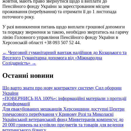
жовтня, мають право звернутися щодо її виплати до
Пенсійного фонду України за зареєстрованим місцем
проживання (перебування) та отримати її до 1 листопада
поточного року.
У разі виникнення питань щодо виплати грошової допомоги
та порядку звернення за такою, необхідно звертатись на гарячу
лінію Головного управління Пенсійного фонду України в
Херсонській області +38 093 507 52 44.
Post
←
Черговий гуманітарний вантаж надійшов до Козацького та
Веселого
Гуманітарна допомога від «Міжнародна
navigation
Солідарність»
→
Останні новини
Що варто знати про нову контрактну систему Сил оборони
України
«ПОВЕРНИСЬ НА 100%»: інформаційні матеріали з протидії
дезінформації
Для евакуйованих мешканців Херсонщини доступні Центри
тимчасового перебування у Кривому Розі та Миколаєві
Український ветеранський фонд Мінветеранів компенсує до
20 000 гривень на купівлю предметів та товарів для ведення
ветеранського бізнесу