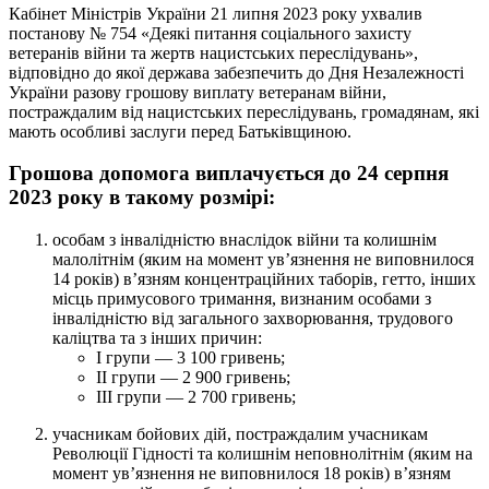
Кабінет Міністрів України 21 липня 2023 року ухвалив
постанову № 754 «Деякі питання соціального захисту
ветеранів війни та жертв нацистських переслідувань»,
відповідно до якої держава забезпечить до Дня Незалежності
України разову грошову виплату ветеранам війни,
постраждалим від нацистських переслідувань, громадянам, які
мають особливі заслуги перед Батьківщиною.
Грошова допомога виплачується до 24 серпня
2023 року в такому розмірі:
особам з інвалідністю внаслідок війни та колишнім
малолітнім (яким на момент ув’язнення не виповнилося
14 років) в’язням концентраційних таборів, гетто, інших
місць примусового тримання, визнаним особами з
інвалідністю від загального захворювання, трудового
каліцтва та з інших причин:
I групи — 3 100 гривень;
II групи — 2 900 гривень;
III групи — 2 700 гривень;
учасникам бойових дій, постраждалим учасникам
Революції Гідності та колишнім неповнолітнім (яким на
момент ув’язнення не виповнилося 18 років) в’язням