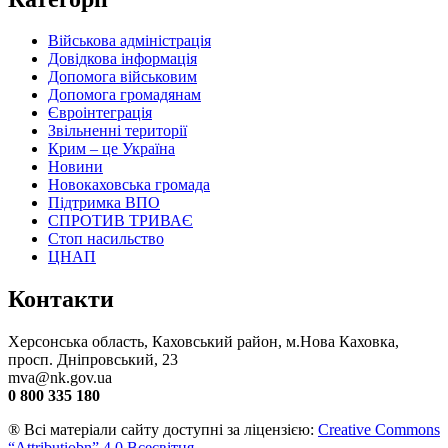
Військова адміністрація
Довідкова інформація
Допомога військовим
Допомога громадянам
Євроінтеграція
Звільненні території
Крим – це Україна
Новини
Новокаховська громада
Підтримка ВПО
СПРОТИВ ТРИВАЄ
Стоп насильство
ЦНАП
Контакти
Херсонська область, Каховський район, м.Нова Каховка,
просп. Дніпровський, 23
mva@nk.gov.ua
0 800 335 180
® Всі матеріали сайту доступні за ліцензією:
Creative Commons
“Attributiobn” 4.0 Всесвітня