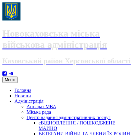
Новокаховська міська
військова адміністрація
Каховський район Херсонської області
Skip
Меню
to
content
Головна
Новини
Адміністрація
Аппарат МВА
Міська рада
Центр надання адміністративних послуг
єВІДНОВЛЕННЯ / ПОШКОДЖЕНЕ
МАЙНО
ВЕТЕРАНИ ВІЙНИ ТА ЧЛЕНИ ЇХ РОДИН