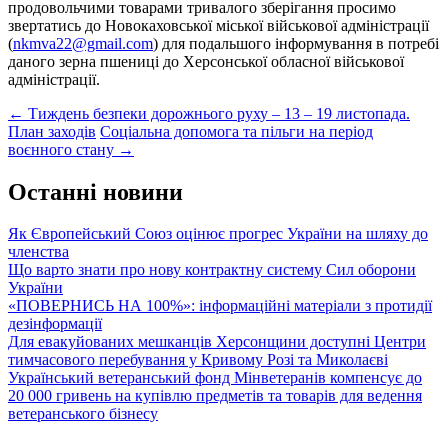
продовольчими товарами тривалого зберігання просимо
звертатись до Новокаховської міської військової адміністрації
(
nkmva22@gmail.com
) для подальшого інформування в потребі
даного зерна пшениці до Херсонської обласної військової
адміністрації.
Post
←
Тиждень безпеки дорожнього руху – 13 – 19 листопада.
План заходів
Соціальна допомога та пільги на період
navigation
воєнного стану
→
Останні новини
Як Європейський Союз оцінює прогрес України на шляху до
членства
Що варто знати про нову контрактну систему Сил оборони
України
«ПОВЕРНИСЬ НА 100%»: інформаційні матеріали з протидії
дезінформації
Для евакуйованих мешканців Херсонщини доступні Центри
тимчасового перебування у Кривому Розі та Миколаєві
Український ветеранський фонд Мінветеранів компенсує до
20 000 гривень на купівлю предметів та товарів для ведення
ветеранського бізнесу