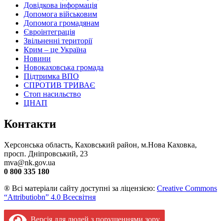
Довідкова інформація
Допомога військовим
Допомога громадянам
Євроінтеграція
Звільненні території
Крим – це Україна
Новини
Новокаховська громада
Підтримка ВПО
СПРОТИВ ТРИВАЄ
Стоп насильство
ЦНАП
Контакти
Херсонська область, Каховський район, м.Нова Каховка,
просп. Дніпровський, 23
mva@nk.gov.ua
0 800 335 180
® Всі матеріали сайту доступні за ліцензією:
Creative Commons
“Attributiobn” 4.0 Всесвітня
Версія для людей з порушеннями зору