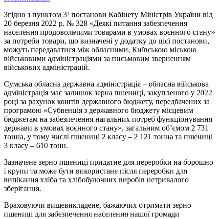
Згідно з пунктом 3¹ постанови Кабінету Міністрів України від
20 березня 2022 р. № 328 «Деякі питання забезпечення
населення продовольчими товарами в умовах воєнного стану»
за потреби товари, що визначені у додатку до цієї постанови,
можуть передаватися між обласними, Київською міською
військовими адміністраціями за письмовим зверненням
військових адміністрацій.
Сумська обласна державна адміністрація – обласна військова
адміністрація має залишок зерна пшениці, закупленого у 2022
році за рахунок коштів державного бюджету, передбачених за
програмою «Субвенція з державного бюджету місцевим
бюджетам на забезпечення нагальних потреб функціонування
держави в умовах воєнного стану», загальним об’ємом 2 731
тонна, у тому числі пшениці 2 класу – 2 121 тонна та пшениці
3 класу – 610 тонн.
Зазначене зерно пшениці придатне для переробки на борошно
і крупи та може бути використане після переробки для
випікання хліба та хлібобулочних виробів нетривалого
зберігання.
Враховуючи вищевикладене, бажаючих отримати зерно
пшениці для забезпечення населення нашої громади