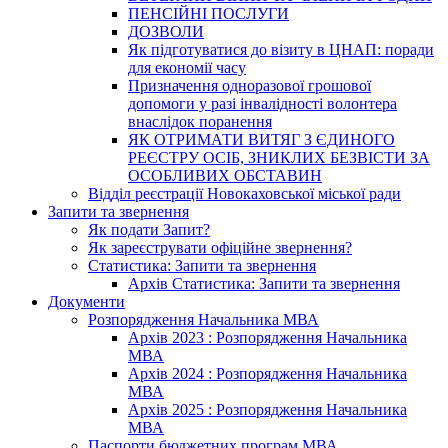
ПЕНСІЙНІ ПОСЛУГИ
ДОЗВОЛИ
Як підготуватися до візиту в ЦНАП: поради
для економії часу
Призначення одноразової грошової
допомоги у разі інвалідності волонтера
внаслідок поранення
ЯК ОТРИМАТИ ВИТЯГ З ЄДИНОГО
РЕЄСТРУ ОСІБ, ЗНИКЛИХ БЕЗВІСТИ ЗА
ОСОБЛИВИХ ОБСТАВИН
Відділ реєстрації Новокаховської міської ради
Запити та звернення
Як подати Запит?
Як зареєструвати офіційне звернення?
Статистика: Запити та звернення
Архів Статистика: Запити та звернення
Документи
Розпорядження Начальника МВА
Архів 2023 : Розпорядження Начальника
МВА
Архів 2024 : Розпорядження Начальника
МВА
Архів 2025 : Розпорядження Начальника
МВА
Паспорти бюджетних програм МВА