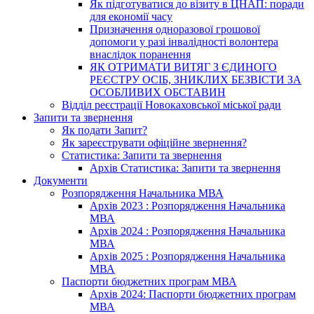
Як підготуватися до візиту в ЦНАП: поради
для економії часу
Призначення одноразової грошової
допомоги у разі інвалідності волонтера
внаслідок поранення
ЯК ОТРИМАТИ ВИТЯГ З ЄДИНОГО
РЕЄСТРУ ОСІБ, ЗНИКЛИХ БЕЗВІСТИ ЗА
ОСОБЛИВИХ ОБСТАВИН
Відділ реєстрації Новокаховської міської ради
Запити та звернення
Як подати Запит?
Як зареєструвати офіційне звернення?
Статистика: Запити та звернення
Архів Статистика: Запити та звернення
Документи
Розпорядження Начальника МВА
Архів 2023 : Розпорядження Начальника
МВА
Архів 2024 : Розпорядження Начальника
МВА
Архів 2025 : Розпорядження Начальника
МВА
Паспорти бюджетних програм МВА
Архів 2024: Паспорти бюджетних програм
МВА