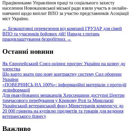
Працівниками Управління праці та соціального захисту
населення Новокаховської міської ради взяли участь в онлайн-
навчанні щодо виплат ВПО за участю представників Асоціації
міст України.
Post
←
Безкоштовні перевезення від компанії ГРУЗАР для сімей
ВПО та учасників бойових дій!
Нарада з питань
navigation
працевлаштування безробітних
→
Останні новини
Як Європейський Союз оцінює прогрес України на шляху до
членства
Що варто знати про нову контрактну систему Сил оборони
України
«ПОВЕРНИСЬ НА 100%»: інформаційні матеріали з протидії
дезінформації
Для евакуйованих мешканців Херсонщини доступні Центри
тимчасового перебування у Кривому Розі та Миколаєві
Український ветеранський фонд Мінветеранів компенсує до
20 000 гривень на купівлю предметів та товарів для ведення
ветеранського бізнесу
Важливо