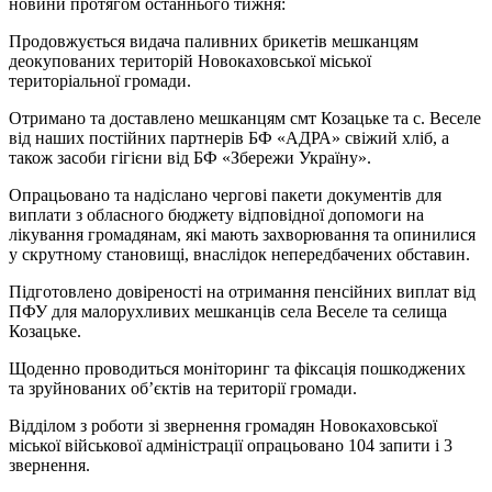
новини протягом останнього тижня:
Продовжується видача паливних брикетів мешканцям
деокупованих територій Новокаховської міської
територіальної громади.
Отримано та доставлено мешканцям смт Козацьке та с. Веселе
від наших постійних партнерів БФ «АДРА» свіжий хліб, а
також засоби гігієни від БФ «Збережи Україну».
Опрацьовано та надіслано чергові пакети документів для
виплати з обласного бюджету відповідної допомоги на
лікування громадянам, які мають захворювання та опинилися
у скрутному становищі, внаслідок непередбачених обставин.
Підготовлено довіреності на отримання пенсійних виплат від
ПФУ для малорухливих мешканців села Веселе та селища
Козацьке.
Щоденно проводиться моніторинг та фіксація пошкоджених
та зруйнованих об’єктів на території громади.
Відділом з роботи зі звернення громадян Новокаховської
міської військової адміністрації опрацьовано 104 запити і 3
звернення.