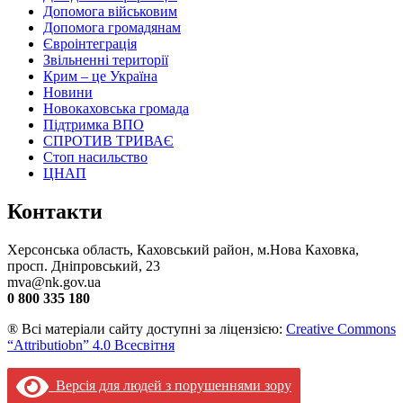
Допомога військовим
Допомога громадянам
Євроінтеграція
Звільненні території
Крим – це Україна
Новини
Новокаховська громада
Підтримка ВПО
СПРОТИВ ТРИВАЄ
Стоп насильство
ЦНАП
Контакти
Херсонська область, Каховський район, м.Нова Каховка,
просп. Дніпровський, 23
mva@nk.gov.ua
0 800 335 180
® Всі матеріали сайту доступні за ліцензією:
Creative Commons
“Attributiobn” 4.0 Всесвітня
Версія для людей з порушеннями зору