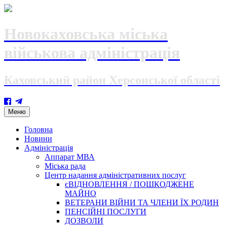
Новокаховська міська
військова адміністрація
Каховський район Херсонської області
Skip
Меню
to
content
Головна
Новини
Адміністрація
Аппарат МВА
Міська рада
Центр надання адміністративних послуг
єВІДНОВЛЕННЯ / ПОШКОДЖЕНЕ
МАЙНО
ВЕТЕРАНИ ВІЙНИ ТА ЧЛЕНИ ЇХ РОДИН
ПЕНСІЙНІ ПОСЛУГИ
ДОЗВОЛИ