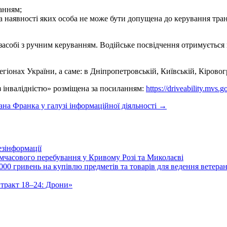
анням;
за наявності яких особа не може бути допущена до керування тра
засобі з ручним керуванням. Водійське посвідчення отримується
іонах України, а саме: в Дніпропетровській, Київській, Кіровог
з інвалідністю» розміщена за посиланням:
https://driveability.mvs.g
ана Франка у галузі інформаційної діяльності
→
зінформації
часового перебування у Кривому Розі та Миколаєві
00 гривень на купівлю предметів та товарів для ведення ветеран
нтракт 18–24: Дрони»