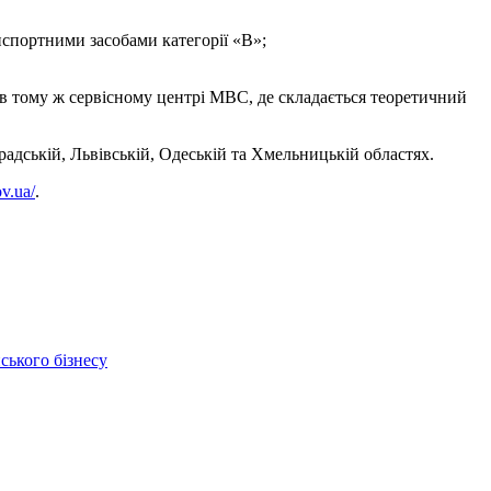
нспортними засобами категорії «В»;
 в тому ж сервісному центрі МВС, де складається теоретичний
радській, Львівській, Одеській та Хмельницькій областях.
ov.ua/
.
ського бізнесу