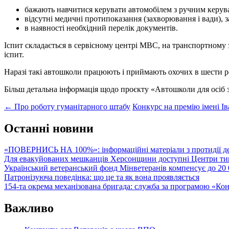
бажають навчитися керувати автомобілем з ручним керув
відсутні медичні протипоказання (захворювання і вади), 
в наявності необхідний перелік документів.
Іспит складається в сервісному центрі МВС, на транспортному 
іспит.
Наразі такі автошколи працюють і приймають охочих в шести рег
Більш детальна інформація щодо проєкту «Автошколи для осіб 
Post
←
Про роботу гуманітарного штабу
Конкурс на премію імені Ів
navigation
Останні новини
«ПОВЕРНИСЬ НА 100%»: інформаційні матеріали з протидії де
Для евакуйованих мешканців Херсонщини доступні Центри тим
Український ветеранський фонд Мінветеранів компенсує до 20 0
Патронізуюча поведінка: що це та як вона проявляється
154-та окрема механізована бригада: служба за програмою «Ко
Важливо