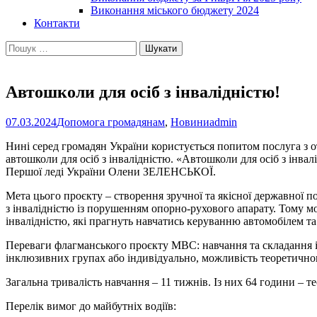
Виконання міського бюджету 2024
Контакти
Пошук:
Автошколи для осіб з інвалідністю!
07.03.2024
Допомога громадянам
,
Новини
admin
Нині серед громадян України користується попитом послуга з о
автошколи для осіб з інвалідністю. «Автошколи для осіб з інвал
Першої леді України Олени ЗЕЛЕНСЬКОЇ.
Мета цього проєкту – створення зручної та якісної державної 
з інвалідністю із порушенням опорно-рухового апарату. Тому м
інвалідністю, які прагнуть навчатись керуванню автомобілем т
Переваги флагманського проєкту МВС: навчання та складання і
інклюзивних групах або індивідуально, можливість теоретичног
Загальна тривалість навчання – 11 тижнів. Із них 64 години – т
Перелік вимог до майбутніх водіїв: