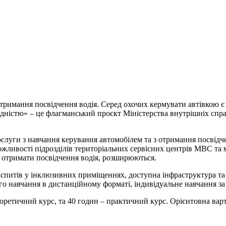
тримання посвідчення водія. Серед охочих кермувати автівкою є й
ідністю» – це флагманський проєкт Міністерства внутрішніх справ
послуги з навчання керування автомобілем та з отримання посвід
ожливості підрозділів територіальних сервісних центрів МВС та м
а отримати посвідчення водія, розширюються.
спитів у інклюзивних приміщеннях, доступна інфраструктура та
о навчання в дистанційному форматі, індивідуальне навчання за
еоретичний курс, та 40 годин – практичний курс. Орієнтовна варт