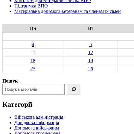
Контакти для Ветеранів з числа ВПО
Підтримка ВПО
Матеріальна допомога ветеранам та членам їх сімей
Пн
Вт
4
5
11
12
18
19
25
26
Пошук
Категорії
Військова адміністрація
Довідкова інформація
Допомога військовим
Допомога громадянам