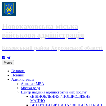
Новокаховська міська
військова адміністрація
Каховський район Херсонської області
Skip
Меню
to
content
Головна
Новини
Адміністрація
Аппарат МВА
Міська рада
Центр надання адміністративних послуг
єВІДНОВЛЕННЯ / ПОШКОДЖЕНЕ
МАЙНО
ВЕТЕРАНИ ВІЙНИ ТА ЧЛЕНИ ЇХ РОДИН