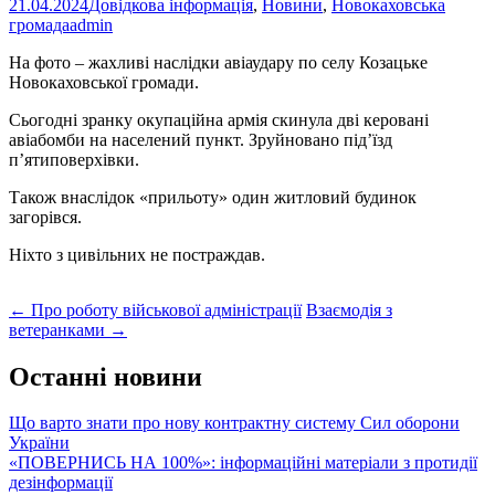
21.04.2024
Довідкова інформація
,
Новини
,
Новокаховська
громада
admin
На фото – жахливі наслідки авіаудару по селу Козацьке
Новокаховської громади.
Сьогодні зранку окупаційна армія скинула дві керовані
авіабомби на населений пункт. Зруйновано під’їзд
п’ятиповерхівки.
Також внаслідок «прильоту» один житловий будинок
загорівся.
Ніхто з цивільних не постраждав.
Post
←
Про роботу військової адміністрації
Взаємодія з
ветеранками
→
navigation
Останні новини
Що варто знати про нову контрактну систему Сил оборони
України
«ПОВЕРНИСЬ НА 100%»: інформаційні матеріали з протидії
дезінформації