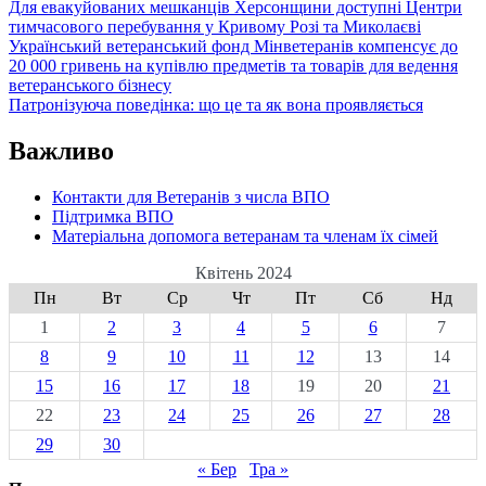
Для евакуйованих мешканців Херсонщини доступні Центри
тимчасового перебування у Кривому Розі та Миколаєві
Український ветеранський фонд Мінветеранів компенсує до
20 000 гривень на купівлю предметів та товарів для ведення
ветеранського бізнесу
Патронізуюча поведінка: що це та як вона проявляється
Важливо
Контакти для Ветеранів з числа ВПО
Підтримка ВПО
Матеріальна допомога ветеранам та членам їх сімей
Квітень 2024
Пн
Вт
Ср
Чт
Пт
Сб
Нд
1
2
3
4
5
6
7
8
9
10
11
12
13
14
15
16
17
18
19
20
21
22
23
24
25
26
27
28
29
30
« Бер
Тра »