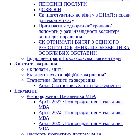
ПЕНСІЙНІ ПОСЛУГИ
ДОЗВОЛИ
Як підготуватися до візиту в ЦНАП: поради
для економії часу
Призначення одноразової грошової
допомоги у разі інвалідності волонтера
внаслідок поранення
ЯК ОТРИМАТИ ВИТЯГ З ЄДИНОГО
РЕЄСТРУ ОСІБ, ЗНИКЛИХ БЕЗВІСТИ ЗА
ОСОБЛИВИХ ОБСТАВИН
Відділ реєстрації Новокаховської міської ради
Запити та звернення
Як подати Запит?
Як зареєструвати офіційне звернення?
Статистика: Запити та звернення
Архів Статистика: Запити та звернення
Документи
Розпорядження Начальника МВА
Архів 2023 : Розпорядження Начальника
МВА
Архів 2024 : Розпорядження Начальника
МВА
Архів 2025 : Розпорядження Начальника
МВА
Паспорти бюджетних програм МВА