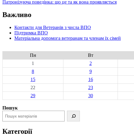
Патронізуюча поведінка: що це та як вона проявляється
Важливо
Контакти для Ветеранів з числа ВПО
Підтримка ВПО
Матеріальна допомога ветеранам та членам їх сімей
Пн
Вт
1
2
8
9
15
16
22
23
29
30
Пошук
Категорії