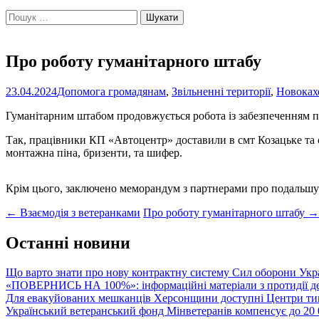
Пошук:
Про роботу гуманітарного штабу
23.04.2024
Допомога громадянам
,
Звільненні території
,
Новоках
Гуманітарним штабом продовжується робота із забезпеченням п
Так, працівники КП «Автоцентр» доставили в смт Козацьке та с
монтажна піна, бризенти, та шифер.
Крім цього, заключено меморандум з партнерами про подальшу
Post
←
Взаємодія з ветеранками
Про роботу гуманітарного штабу
→
navigation
Останні новини
Що варто знати про нову контрактну систему Сил оборони Укр
«ПОВЕРНИСЬ НА 100%»: інформаційні матеріали з протидії де
Для евакуйованих мешканців Херсонщини доступні Центри тим
Український ветеранський фонд Мінветеранів компенсує до 20 0