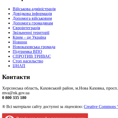
Військова адміністрація
Довідкова інформація
Допомога військовим
Допомога громадянам
Євроінтеграція
Звільненні території
Крим – це Україна
Новини
Новокаховська громада
Підтримка ВПО
СПРОТИВ ТРИВАЄ
Стоп насильство
ЦНАП
Контакти
Херсонська область, Каховський район, м.Нова Каховка, просп
mva@nk.gov.ua
0 800 335 180
® Всі матеріали сайту доступні за ліцензією:
Creative Commons “