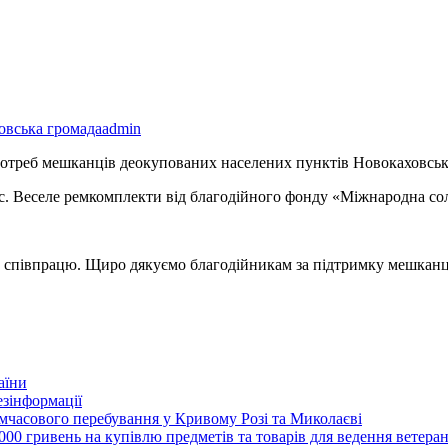
овська громада
admin
отреб мешканців деокупованих населених пунктів Новокаховсько
. Веселе ремкомплекти від благодійного фонду «Міжнародна солі
 співпрацю. Щиро дякуємо благодійникам за підтримку мешканц
аїни
зінформації
часового перебування у Кривому Розі та Миколаєві
00 гривень на купівлю предметів та товарів для ведення ветеран