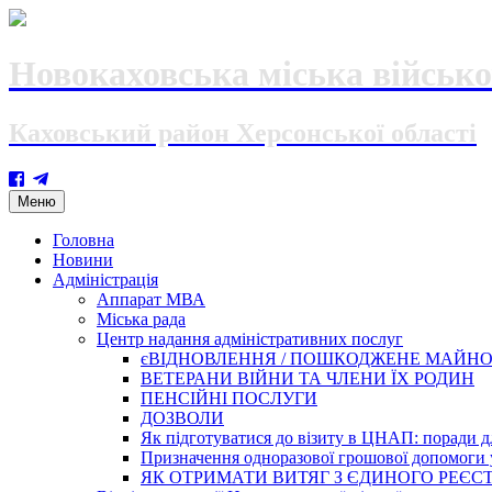
Новокаховська міська військо
Каховський район Херсонської області
Skip
Меню
to
content
Головна
Новини
Адміністрація
Аппарат МВА
Міська рада
Центр надання адміністративних послуг
єВІДНОВЛЕННЯ / ПОШКОДЖЕНЕ МАЙН
ВЕТЕРАНИ ВІЙНИ ТА ЧЛЕНИ ЇХ РОДИН
ПЕНСІЙНІ ПОСЛУГИ
ДОЗВОЛИ
Як підготуватися до візиту в ЦНАП: поради дл
Призначення одноразової грошової допомоги у
ЯК ОТРИМАТИ ВИТЯГ З ЄДИНОГО РЕЄСТ