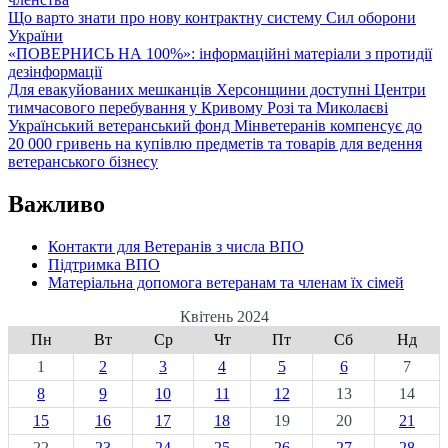
Що варто знати про нову контрактну систему Сил оборони
України
«ПОВЕРНИСЬ НА 100%»: інформаційні матеріали з протидії
дезінформації
Для евакуйованих мешканців Херсонщини доступні Центри
тимчасового перебування у Кривому Розі та Миколаєві
Український ветеранський фонд Мінветеранів компенсує до
20 000 гривень на купівлю предметів та товарів для ведення
ветеранського бізнесу
Важливо
Контакти для Ветеранів з числа ВПО
Підтримка ВПО
Матеріальна допомога ветеранам та членам їх сімей
Квітень 2024
Пн
Вт
Ср
Чт
Пт
Сб
Нд
1
2
3
4
5
6
7
8
9
10
11
12
13
14
15
16
17
18
19
20
21
22
23
24
25
26
27
28