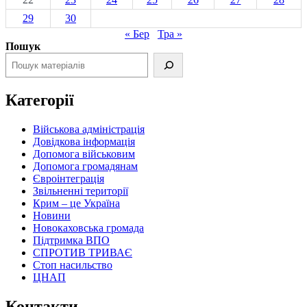
29
30
« Бер
Тра »
Пошук
Категорії
Військова адміністрація
Довідкова інформація
Допомога військовим
Допомога громадянам
Євроінтеграція
Звільненні території
Крим – це Україна
Новини
Новокаховська громада
Підтримка ВПО
СПРОТИВ ТРИВАЄ
Стоп насильство
ЦНАП
Контакти