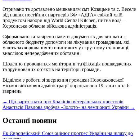
Отримано та доставлено мешканцям смт Козацьке та с. Веселе
від наших постійних партнерів БФ «АДРА» свіжий хліб,
продуктові набори від World Central Kitchen, питна вода –
Херсонська обласна військова адміністрація.
Сформовано та завірено пакети документів для виплати з
обласного бюджету допомоги на лікування громадянам, які
мають захворювання та опинилися у скрутному становищі,
внаслідок непередбачених обставин.
Щоденно проводиться моніторинг та фіксація пошкоджених
та зруйнованих об’єктів на території громади.
Відділом з роботи зі звернення громадян Новокаховської
міської військової адміністрації опрацьовано 19 запитів та 6
звернень.
Post
←
Що варто знати про Коаліцію ветеранських просторів
Анастасія Павлова здобула «Золото» на чемпіонаті України
→
navigation
Останні новини
Як Європейський Союз оцінює прогрес України на шляху до
членства