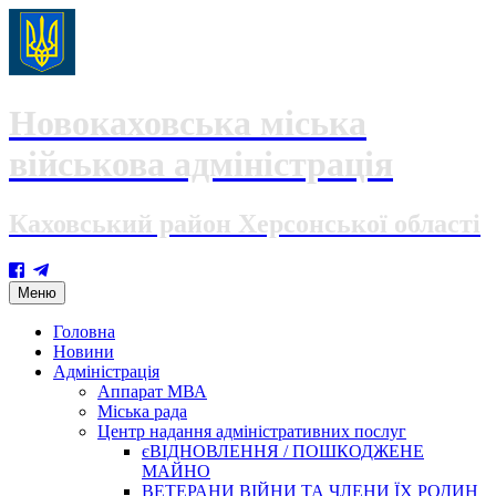
Новокаховська міська
військова адміністрація
Каховський район Херсонської області
Skip
Меню
to
content
Головна
Новини
Адміністрація
Аппарат МВА
Міська рада
Центр надання адміністративних послуг
єВІДНОВЛЕННЯ / ПОШКОДЖЕНЕ
МАЙНО
ВЕТЕРАНИ ВІЙНИ ТА ЧЛЕНИ ЇХ РОДИН