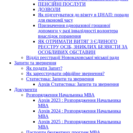
ПЕНСІЙНІ ПОСЛУГИ
ДОЗВОЛИ
Як підготуватися до візиту в ЦНАП: поради
для економії часу
Призначення одноразової грошової
допомоги у разі інвалідності волонтера
внаслідок поранення
ЯК ОТРИМАТИ ВИТЯГ З ЄДИНОГО
РЕЄСТРУ ОСІБ, ЗНИКЛИХ БЕЗВІСТИ ЗА
ОСОБЛИВИХ ОБСТАВИН
Відділ реєстрації Новокаховської міської ради
Запити та звернення
Як подати Запит?
Як зареєструвати офіційне звернення?
Статистика: Запити та звернення
Архів Статистика: Запити та звернення
Документи
Розпорядження Начальника МВА
Архів 2023 : Розпорядження Начальника
МВА
Архів 2024 : Розпорядження Начальника
МВА
Архів 2025 : Розпорядження Начальника
МВА
Паспорти бюджетних програм МВА