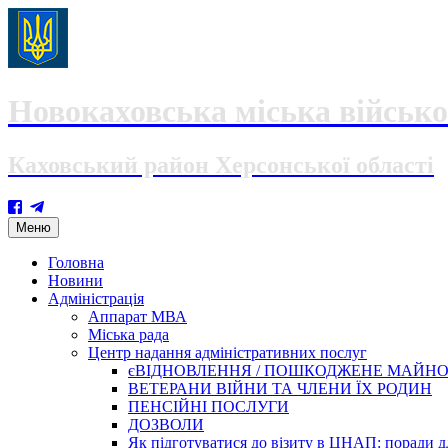
Новокаховська міська військо
Каховський район Херсонської області
Skip
Меню
to
content
Головна
Новини
Адміністрація
Аппарат МВА
Міська рада
Центр надання адміністративних послуг
єВІДНОВЛЕННЯ / ПОШКОДЖЕНЕ МАЙН
ВЕТЕРАНИ ВІЙНИ ТА ЧЛЕНИ ЇХ РОДИН
ПЕНСІЙНІ ПОСЛУГИ
ДОЗВОЛИ
Як підготуватися до візиту в ЦНАП: поради дл