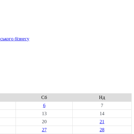
ського бізнесу
Сб
Нд
6
7
13
14
20
21
27
28