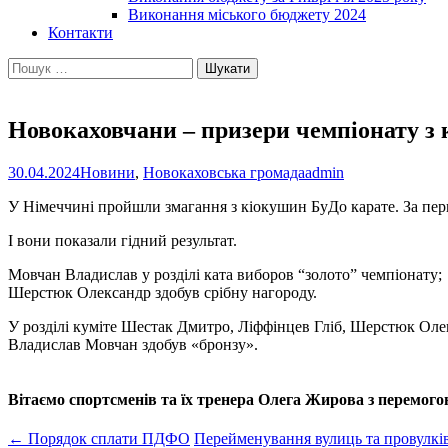
Виконання міського бюджету 2024
Контакти
Пошук:
Новокаховчани – призери чемпіонату з 
30.04.2024
Новини
,
Новокаховська громада
admin
У Німеччині пройшли змагання з кіокушин БуДо карате. За перш
І вони показали гідний результат.
Мовчан Владислав у розділі ката виборов “золото” чемпіонату;
Шерстюк Олександр здобув срібну нагороду.
У розділі куміте Шестак Дмитро, Ліффінцев Гліб, Шерстюк Оле
Владислав Мовчан здобув «бронзу».
Вітаємо спортсменів та їх тренера Олега Жирова з перемог
Post
←
Порядок сплати ПДФО
Перейменування вулиць та провулкі