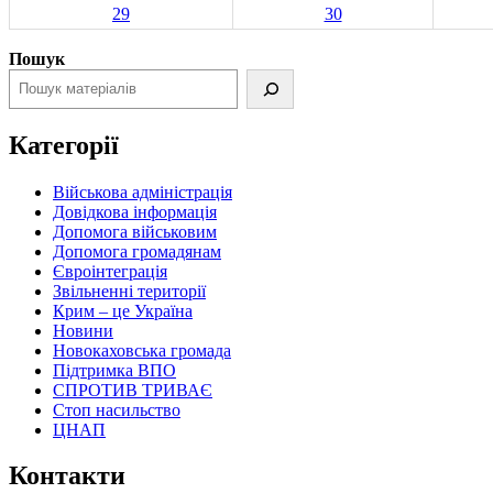
29
30
Пошук
Категорії
Військова адміністрація
Довідкова інформація
Допомога військовим
Допомога громадянам
Євроінтеграція
Звільненні території
Крим – це Україна
Новини
Новокаховська громада
Підтримка ВПО
СПРОТИВ ТРИВАЄ
Стоп насильство
ЦНАП
Контакти