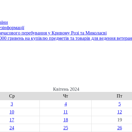
аїни
зінформації
часового перебування у Кривому Розі та Миколаєві
00 гривень на купівлю предметів та товарів для ведення ветеран
Квітень 2024
Ср
Чт
Пт
3
4
5
10
11
12
17
18
19
24
25
26