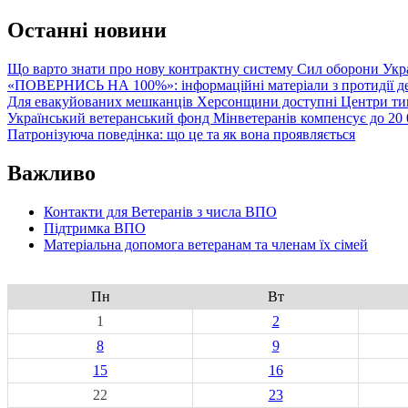
navigation
Останні новини
Що варто знати про нову контрактну систему Сил оборони Укр
«ПОВЕРНИСЬ НА 100%»: інформаційні матеріали з протидії де
Для евакуйованих мешканців Херсонщини доступні Центри тим
Український ветеранський фонд Мінветеранів компенсує до 20 0
Патронізуюча поведінка: що це та як вона проявляється
Важливо
Контакти для Ветеранів з числа ВПО
Підтримка ВПО
Матеріальна допомога ветеранам та членам їх сімей
Пн
Вт
1
2
8
9
15
16
22
23