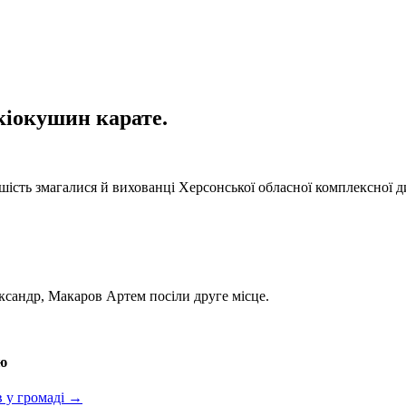
кіокушин карате.
ість змагалися й вихованці Херсонської обласної комплексної д
ксандр, Макаров Артем посіли друге місце.
ою
в у громаді
→