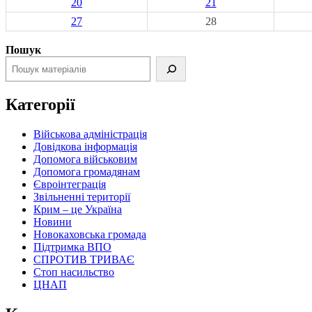
20
21
27
28
Пошук
Категорії
Військова адміністрація
Довідкова інформація
Допомога військовим
Допомога громадянам
Євроінтеграція
Звільненні території
Крим – це Україна
Новини
Новокаховська громада
Підтримка ВПО
СПРОТИВ ТРИВАЄ
Стоп насильство
ЦНАП