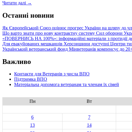
Останні
Читати далі
→
постанови
Кабміну
Останні новини
щодо
захисту
Як Європейський Союз оцінює прогрес України на шляху до чл
ВПО
Що варто знати про нову контрактну систему Сил оборони Укр
та
«ПОВЕРНИСЬ НА 100%»: інформаційні матеріали з протидії де
осіб,
Для евакуйованих мешканців Херсонщини доступні Центри тим
постраждалих
Український ветеранський фонд Мінветеранів компенсує до 20 0
від
збройної
Важливо
агресії
Контакти для Ветеранів з числа ВПО
Підтримка ВПО
Матеріальна допомога ветеранам та членам їх сімей
Пн
Вт
6
7
13
14