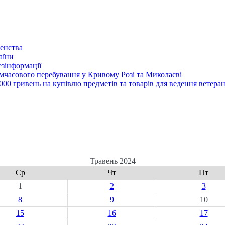
енства
аїни
зінформації
часового перебування у Кривому Розі та Миколаєві
00 гривень на купівлю предметів та товарів для ведення ветеран
Травень 2024
Ср
Чт
Пт
1
2
3
8
9
10
15
16
17