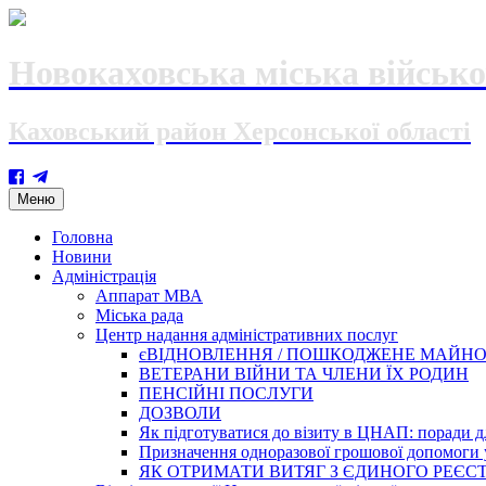
Новокаховська міська військо
Каховський район Херсонської області
Skip
Меню
to
content
Головна
Новини
Адміністрація
Аппарат МВА
Міська рада
Центр надання адміністративних послуг
єВІДНОВЛЕННЯ / ПОШКОДЖЕНЕ МАЙН
ВЕТЕРАНИ ВІЙНИ ТА ЧЛЕНИ ЇХ РОДИН
ПЕНСІЙНІ ПОСЛУГИ
ДОЗВОЛИ
Як підготуватися до візиту в ЦНАП: поради дл
Призначення одноразової грошової допомоги у
ЯК ОТРИМАТИ ВИТЯГ З ЄДИНОГО РЕЄСТ