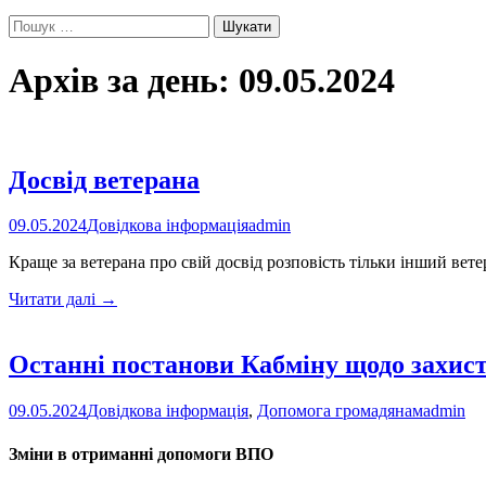
Пошук:
Архів за день: 09.05.2024
Досвід ветерана
09.05.2024
Довідкова інформація
admin
Краще за ветерана про свій досвід розповість тільки інший вете
Досвід
Читати далі
→
ветерана
Останні постанови Кабміну щодо захисту
09.05.2024
Довідкова інформація
,
Допомога громадянам
admin
Зміни в отриманні допомоги ВПО