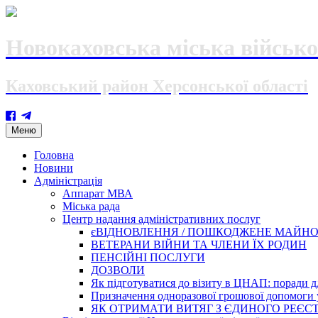
Новокаховська міська військо
Каховський район Херсонської області
Skip
Меню
to
content
Головна
Новини
Адміністрація
Аппарат МВА
Міська рада
Центр надання адміністративних послуг
єВІДНОВЛЕННЯ / ПОШКОДЖЕНЕ МАЙН
ВЕТЕРАНИ ВІЙНИ ТА ЧЛЕНИ ЇХ РОДИН
ПЕНСІЙНІ ПОСЛУГИ
ДОЗВОЛИ
Як підготуватися до візиту в ЦНАП: поради дл
Призначення одноразової грошової допомоги у
ЯК ОТРИМАТИ ВИТЯГ З ЄДИНОГО РЕЄСТ