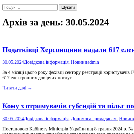
Пошук:
Архів за день: 30.05.2024
Податківці Херсонщини надали 617 еле
30.05.2024
Довідкова інформація
,
Новини
admin
За 4 місяці цього року фахівці сектору реєстрації користувачі
617 електронних довірчих послуг.
Податківці
Читати далі
→
Херсонщини
надали
617
Кому з отримувачів субсидій та пільг п
електронних
довірчих
30.05.2024
Довідкова інформація
,
Допомога громадянам
,
Новин
послуг
Постановою Кабінету Міністрів України від 8 травня 2024 р. №