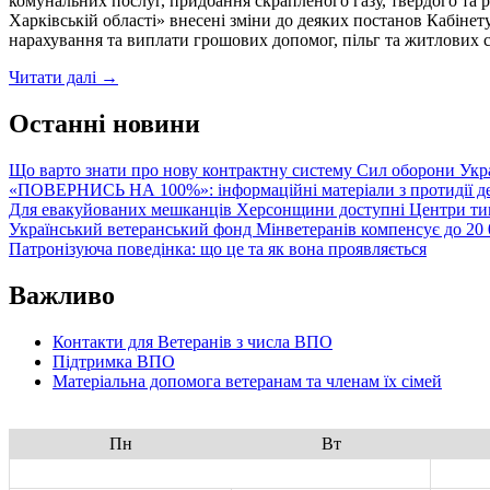
комунальних послуг, придбання скрапленого газу, твердого та р
Харківській області» внесені зміни до деяких постанов Кабінет
нарахування та виплати грошових допомог, пільг та житлових су
Кому
Читати далі
→
з
отримувачів
Останні новини
субсидій
та
Що варто знати про нову контрактну систему Сил оборони Укр
пільг
«ПОВЕРНИСЬ НА 100%»: інформаційні матеріали з протидії де
потрібно
Для евакуйованих мешканців Херсонщини доступні Центри тим
звернутися
Український ветеранський фонд Мінветеранів компенсує до 20 0
до
Патронізуюча поведінка: що це та як вона проявляється
Пенсійного
фонду
Важливо
Контакти для Ветеранів з числа ВПО
Підтримка ВПО
Матеріальна допомога ветеранам та членам їх сімей
Пн
Вт