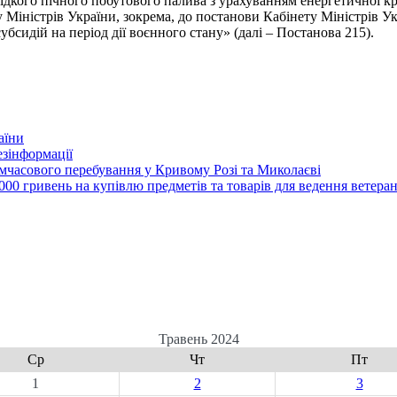
ідкого пічного побутового палива з урахуванням енергетичної кр
у Міністрів України, зокрема, до постанови Кабінету Міністрів Ук
бсидій на період дії воєнного стану» (далі – Постанова 215).
аїни
зінформації
часового перебування у Кривому Розі та Миколаєві
00 гривень на купівлю предметів та товарів для ведення ветеран
Травень 2024
Ср
Чт
Пт
1
2
3