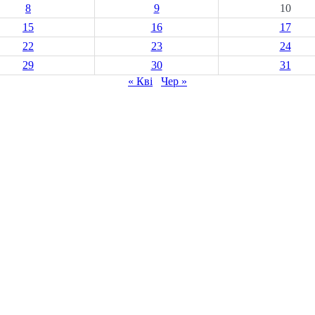
8
9
10
15
16
17
22
23
24
29
30
31
« Кві
Чер »