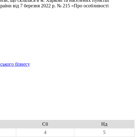
изи, що склалася в м. Харкові та населених пунктах
раїни від 7 березня 2022 р. № 215 «Про особливості
ського бізнесу
Сб
Нд
4
5