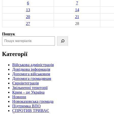
6
7
13
14
20
21
27
28
Пошук
Категорії
Військова адміністрація
Довідкова інформація
Допомога військовим
Допомога громадянам
Євроінтеграція
Звільненні території
Крим – це Україна
Новини
Новокаховська громада
Підтримка ВПО
СПРОТИВ ТРИВАЄ