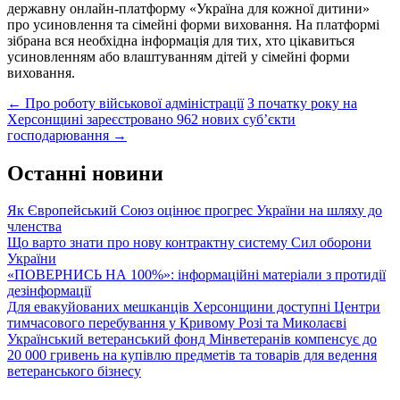
державну онлайн-платформу «Україна для кожної дитини»
про усиновлення та сімейні форми виховання. На платформі
зібрана вся необхідна інформація для тих, хто цікавиться
усиновленням або влаштуванням дітей у сімейні форми
виховання.
Post
←
Про роботу військової адміністрації
З початку року на
Херсонщині зареєстровано 962 нових суб’єкти
navigation
господарювання
→
Останні новини
Як Європейський Союз оцінює прогрес України на шляху до
членства
Що варто знати про нову контрактну систему Сил оборони
України
«ПОВЕРНИСЬ НА 100%»: інформаційні матеріали з протидії
дезінформації
Для евакуйованих мешканців Херсонщини доступні Центри
тимчасового перебування у Кривому Розі та Миколаєві
Український ветеранський фонд Мінветеранів компенсує до
20 000 гривень на купівлю предметів та товарів для ведення
ветеранського бізнесу