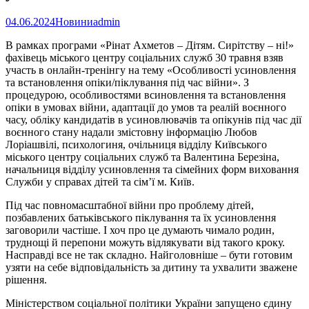
04.06.2024
Новини
admin
В рамках програми «Рінат Ахметов ‒ Дітям. Сирітству ‒ ні!»
фахівець міського центру соціальних служб 30 травня взяв
участь в онлайн-тренінгу на тему «Особливості усиновлення
та встановлення опіки/піклування під час війни». З
процедурою, особливостями всиновлення та встановлення
опіки в умовах війни, адаптації до умов та реалій воєнного
часу, обліку кандидатів в усиновлювачів та опікунів під час дії
воєнного стану надали змістовну інформацію Любов
Лоріашвілі, психологиня, очільниця відділу Київського
міського центру соціальних служб та Валентина Березіна,
начальниця відділу усиновлення та сімейних форм виховання
Служби у справах дітей та сім’ї м. Київ.
Під час повномасштабної війни про проблему дітей,
позбавлених батьківського піклування та їх усиновлення
заговорили частіше. І хоч про це думають чимало родин,
труднощі й перепони можуть відлякувати від такого кроку.
Насправді все не так складно. Найголовніше ‒ бути готовим
узяти на себе відповідальність за дитину та ухвалити зважене
рішення.
Міністерством соціальної політики України запущено єдину