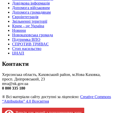
Довідкова інформація
Допомога військовим
Допомога громадянам
Євроінтеграція
Звільненні території
Крим – це Україна
Новини
Новокаховська громада
Підтримка ВПО
СПРОТИВ ТРИВАЄ
Стоп насильство
ЦНАП
Контакти
Херсонська область, Каховський район, м.Нова Каховка,
просп. Дніпровський, 23
mva@nk.gov.ua
0 800 335 180
® Всі матеріали сайту доступні за ліцензією:
Creative Commons
“Attributiobn” 4.0 Всесвітня
Версія для людей з порушеннями зору