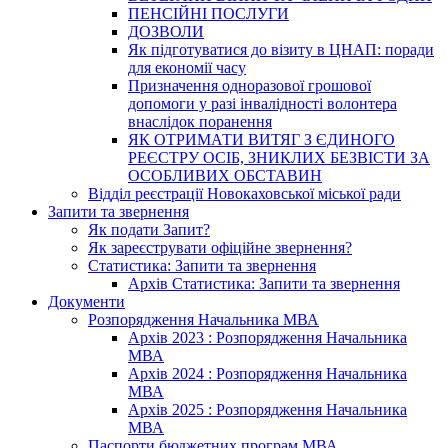
ПЕНСІЙНІ ПОСЛУГИ
ДОЗВОЛИ
Як підготуватися до візиту в ЦНАП: поради
для економії часу
Призначення одноразової грошової
допомоги у разі інвалідності волонтера
внаслідок поранення
ЯК ОТРИМАТИ ВИТЯГ З ЄДИНОГО
РЕЄСТРУ ОСІБ, ЗНИКЛИХ БЕЗВІСТИ ЗА
ОСОБЛИВИХ ОБСТАВИН
Відділ реєстрації Новокаховської міської ради
Запити та звернення
Як подати Запит?
Як зареєструвати офіційне звернення?
Статистика: Запити та звернення
Архів Статистика: Запити та звернення
Документи
Розпорядження Начальника МВА
Архів 2023 : Розпорядження Начальника
МВА
Архів 2024 : Розпорядження Начальника
МВА
Архів 2025 : Розпорядження Начальника
МВА
Паспорти бюджетних програм МВА