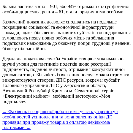
Більша частина з них – 901, або 94% отримали статус фізичної
особи-підприємця, решта – 61, стали юридичними особами.
Зазначений показник дозволяє сподіватись на подальше
покращення соціальної та економічної інфраструктури
громади, адже збільшення активних суб’єктів господарювання
зумовлюють появу нових робочих місць та збільшення
податкових надходжень до бюджету, попри труднощі у веденні
бізнесу під час війни.
Державна податкова служба України створює максимально
зручні умови для платників податків щодо реєстрації
підприємств, подання звітності, отримання консультативної
допомоги тощо. Більшість із вказаних послуг можна отримати
використовуючи створені ДПС ресурси, зокрема: субсайт
Головного управління ДПС у Херсонській області,
Автономній Республіці Крим та м. Севастополі, сервіс
«Електронний кабінет», мобільний застосунок «Моя
податкова».
Post
←
Фахівець із соціальної роботи взяв участь у тренінгу з
особливостей усиновлення та встановлення опіки
Дії
navigation
продавця при продажу товарів з оплатою декількома
платежами
→