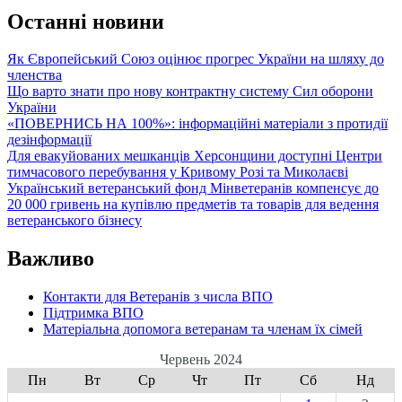
Останні новини
Як Європейський Союз оцінює прогрес України на шляху до
членства
Що варто знати про нову контрактну систему Сил оборони
України
«ПОВЕРНИСЬ НА 100%»: інформаційні матеріали з протидії
дезінформації
Для евакуйованих мешканців Херсонщини доступні Центри
тимчасового перебування у Кривому Розі та Миколаєві
Український ветеранський фонд Мінветеранів компенсує до
20 000 гривень на купівлю предметів та товарів для ведення
ветеранського бізнесу
Важливо
Контакти для Ветеранів з числа ВПО
Підтримка ВПО
Матеріальна допомога ветеранам та членам їх сімей
Червень 2024
Пн
Вт
Ср
Чт
Пт
Сб
Нд