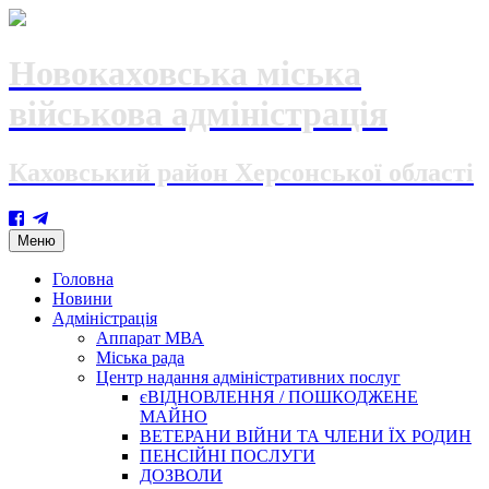
Новокаховська міська
військова адміністрація
Каховський район Херсонської області
Skip
Меню
to
content
Головна
Новини
Адміністрація
Аппарат МВА
Міська рада
Центр надання адміністративних послуг
єВІДНОВЛЕННЯ / ПОШКОДЖЕНЕ
МАЙНО
ВЕТЕРАНИ ВІЙНИ ТА ЧЛЕНИ ЇХ РОДИН
ПЕНСІЙНІ ПОСЛУГИ
ДОЗВОЛИ