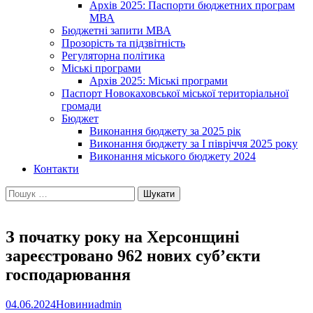
Архів 2025: Паспорти бюджетних програм
МВА
Бюджетні запити МВА
Прозорість та підзвітність
Регуляторна політика
Міські програми
Архів 2025: Міські програми
Паспорт Новокаховської міської територіальної
громади
Бюджет
Виконання бюджету за 2025 рік
Виконання бюджету за І півріччя 2025 року
Виконання міського бюджету 2024
Контакти
Пошук:
З початку року на Херсонщині
зареєстровано 962 нових суб’єкти
господарювання
04.06.2024
Новини
admin