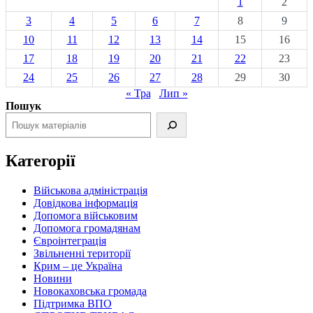
1
2
3
4
5
6
7
8
9
10
11
12
13
14
15
16
17
18
19
20
21
22
23
24
25
26
27
28
29
30
« Тра
Лип »
Пошук
Категорії
Військова адміністрація
Довідкова інформація
Допомога військовим
Допомога громадянам
Євроінтеграція
Звільненні території
Крим – це Україна
Новини
Новокаховська громада
Підтримка ВПО