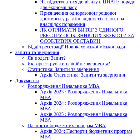
Як підготуватися до візиту в ЦНАП: поради
для економії часу
Призначення одноразової грошової
допомоги у разі інвалідності волонтера
внаслідок поранення
ЯК ОТРИМАТИ ВИТЯГ З ЄДИНОГО
РЕЄСТРУ ОСІБ, ЗНИКЛИХ БЕЗВІСТИ ЗА
ОСОБЛИВИХ ОБСТАВИН
Відділ реєстрації Новокаховської міської ради
Запити та звернення
Як подати Запит?
Як зареєструвати офіційне звернення?
Статистика: Запити та звернення
Архів Статистика: Запити та звернення
Документи
Розпорядження Начальника МВА
Архів 2023 : Розпорядження Начальника
МВА
Архів 2024 : Розпорядження Начальника
МВА
Архів 2025 : Розпорядження Начальника
МВА
Паспорти бюджетних програм МВА
Архів 2024: Паспорти бюджетних програм
МВА